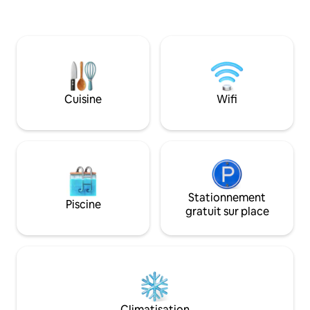
(toutes deux avec 
et aux routes spectaculaires. À quelques
salle de bains com
minutes, vous trouverez le musée
détente et d'une 
jurassique des Asturies, et des villages
avec baignoire in
de pêcheurs avec des cidreries et des
imprenable sur la 
restaurants traditionnels et avant-
dans un cadre nat
gardistes. Un hébergement calme pour
et montagne.
se reposer après une journée active
Cuisine
Wifi
entre mer, montagne et bonne table.
Stationnement
Piscine
gratuit sur place
Climatisation