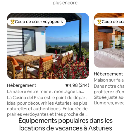
plus encore.
Coup de cœur voyageurs
Coup de cœur 
Coups de cœur voyageurs les plus appréciés
Coups de cœur vo
Hébergement
Maison sur falaise
Hébergement
Évaluation moyenne sur la base 
4,98 (244)
Dans notre charm
La nature entre mer et montagne La
profiterez d'une 
Casina del Prau
Située juste au-des
La Casina del Prau est le point de départ
Llumeres, avec une
idéal pour découvrir les Asturies les plus
directe sur le Faro
naturelles et authentiques. Entourée de
intérêt et de dem
prairies verdoyantes et très proche de la
Équipements populaires dans les
Principauté des As
mer, elle est idéale pour les amateurs de
d'un salon spacieu
randonnée, de surf et de gastronomie
locations de vacances à Asturies
entièrement équip
locale, avec un accès rapide aux plages