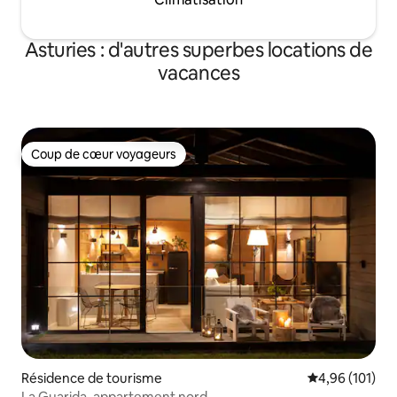
Asturies : d'autres superbes locations de
vacances
Coup de cœur voyageurs
Coup de cœur voyageurs
Résidence de tourisme
Évaluation moy
4,96 (101)
La Guarida, appartement nord