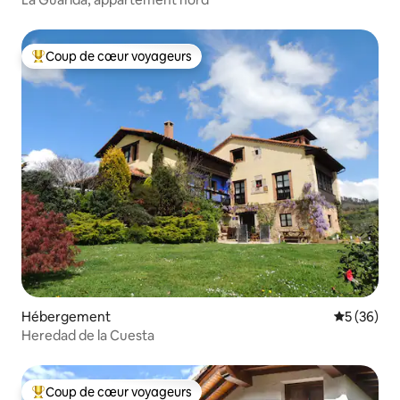
Coup de cœur voyageurs
Coups de cœur voyageurs les plus appréciés
Hébergement
Évaluation
5 (36)
Heredad de la Cuesta
Coup de cœur voyageurs
Coups de cœur voyageurs les plus appréciés