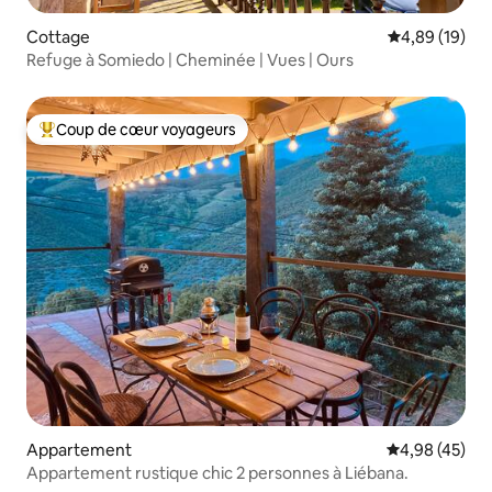
Cottage
Évaluation mo
4,89 (19)
Refuge à Somiedo | Cheminée | Vues | Ours
Coup de cœur voyageurs
Coups de cœur voyageurs les plus appréciés
Appartement
Évaluation mo
4,98 (45)
Appartement rustique chic 2 personnes à Liébana.