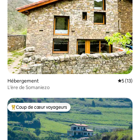
Hébergement
Évaluation
5 (13)
L'ère de Somaniezo
Coup de cœur voyageurs
Coups de cœur voyageurs les plus appréciés