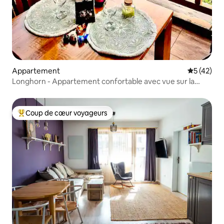
Appartement
Évaluation
5 (42)
Longhorn - Appartement confortable avec vue sur la
montagne - St John Hill
Coup de cœur voyageurs
Coups de cœur voyageurs les plus appréciés