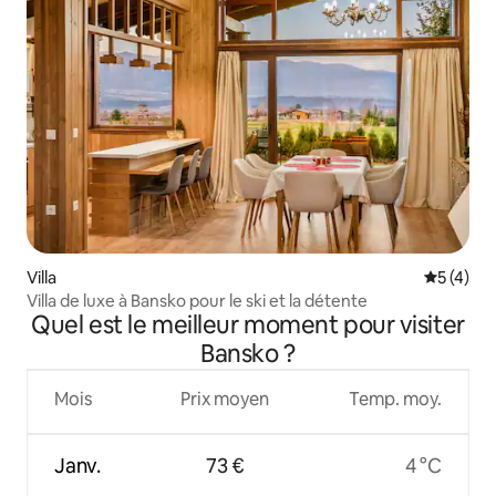
Villa
Évaluatio
5 (4)
Villa de luxe à Bansko pour le ski et la détente
Quel est le meilleur moment pour visiter
Bansko ?
Mois
Prix moyen
Temp. moy.
Janv.
73 €
4 °C