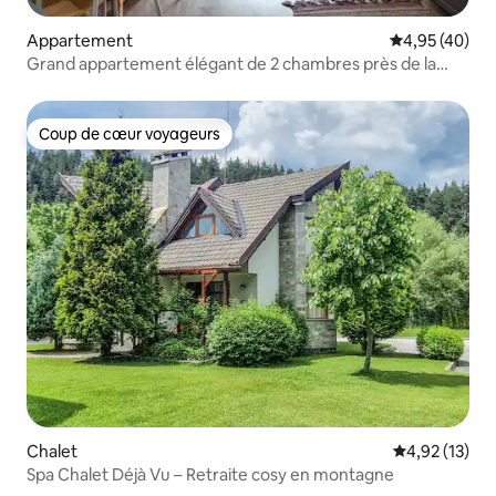
Appartement
Évaluation mo
4,95 (40)
Grand appartement élégant de 2 chambres près de la
route de ski et de la télécabine
Coup de cœur voyageurs
Coup de cœur voyageurs
Chalet
Évaluation mo
4,92 (13)
Spa Chalet Déjà Vu – Retraite cosy en montagne