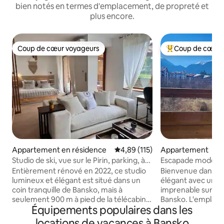
bien notés en termes d'emplacement, de propreté et
plus encore.
Coup de cœur voyageurs
Coup de cœur 
Coup de cœur voyageurs
Coups de cœur vo
Appartement en résidence
Évaluation moyenne sur la base 
4,89 (115)
Appartement
Studio de ski, vue sur le Pirin, parking, à
Escapade modern
900 m de la télécabine
Entièrement rénové en 2022, ce studio
Bienvenue dans c
lumineux et élégant est situé dans un
élégant avec une
coin tranquille de Bansko, mais à
imprenable sur le
seulement 900 m à pied de la télécabine
Bansko. L'emplacement est imbattable,
Équipements populaires dans les
et des remontées mécaniques.
à seulement 30 mèt
Réveillez-vous avec une vue directe sur
et à quelques minu
locations de vacances à Bansko