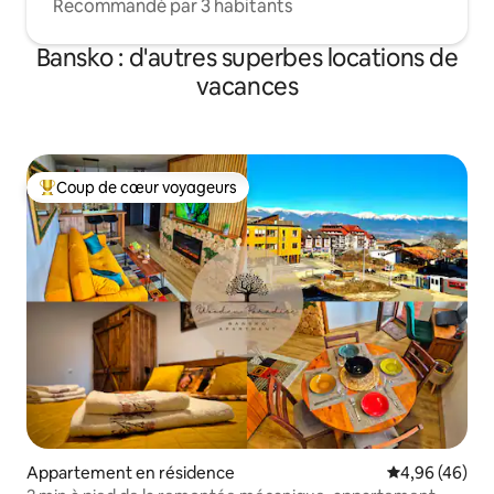
Recommandé par 3 habitants
Bansko : d'autres superbes locations de
vacances
Coup de cœur voyageurs
Coups de cœur voyageurs les plus appréciés
Appartement en résidence
Évaluation mo
4,96 (46)