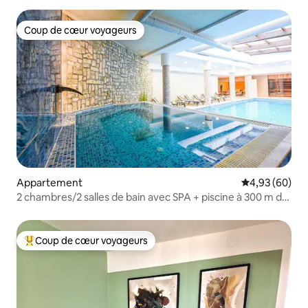
Coup de cœur voyageurs
Coup de cœur voyageurs
Appartement
Évaluation mo
4,93 (60)
2 chambres/2 salles de bain avec SPA + piscine à 300 m de
la route de ski
Coup de cœur voyageurs
Coups de cœur voyageurs les plus appréciés