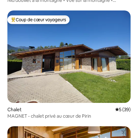
Nid douillet à la montagne • Vue sur la montagne •
Terrasses
Coup de cœur voyageurs
Coups de cœur voyageurs les plus appréciés
Chalet
Évaluation
5 (39)
MAGNET - chalet privé au cœur de Pirin