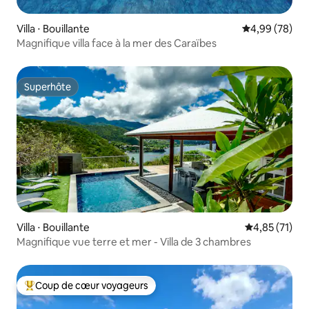
Villa ⋅ Bouillante
Évaluation mo
4,99 (78)
Magnifique villa face à la mer des Caraïbes
Superhôte
Superhôte
Villa ⋅ Bouillante
Évaluation mo
4,85 (71)
Magnifique vue terre et mer - Villa de 3 chambres
Coup de cœur voyageurs
Coups de cœur voyageurs les plus appréciés