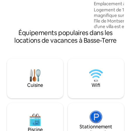
Emplacement à cie
privative en dégustant un savoureux
planteur
Logement de 110m
magnifique sur la
l'île de Montserra
d'une villa est ent
Équipements populaires dans les
dispose de 3 cham
à une grande salle
locations de vacances à Basse-Terre
chambre est équip
privée avec une b
Toutes les chambr
grands lits King Si
Internet fibre. Séj
ouverte sur la ter
de séjour et ména
dans le prix.
Cuisine
Wifi
Stationnement
Piscine