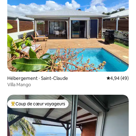
Hébergement ⋅ Saint-Claude
Évaluation mo
4,94 (49)
Villa Mango
Coup de cœur voyageurs
Coups de cœur voyageurs les plus appréciés