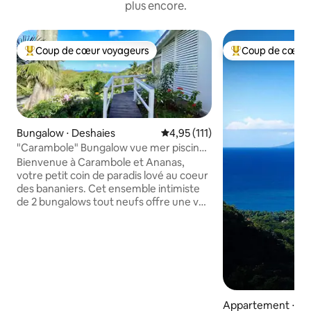
plus encore.
Coup de cœur voyageurs
Coup de cœur 
Coups de cœur voyageurs les plus appréciés
Coups de cœur vo
Bungalow ⋅ Deshaies
Évaluation moyenne sur la base
4,95 (111)
"Carambole" Bungalow vue mer piscine
privative
Bienvenue à Carambole et Ananas,
votre petit coin de paradis lové au coeur
des bananiers. Cet ensemble intimiste
de 2 bungalows tout neufs offre une vue
magnifique sur l'époustouflante baie de
Grande Anse. Idéalement situé sur une
propriété privée, à 5 minutes à pied de la
plage, sur les premières hauteurs de
Deshaies, ils vous garantiront
dépaysement, intimité, calme et
tranquillité. Venez admirer les sublimes
Appartement ⋅ De
couchers de soleil depuis votre piscine