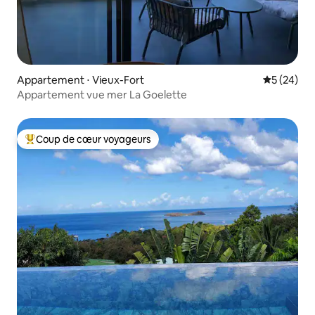
Appartement ⋅ Vieux-Fort
Évaluation
5 (24)
Appartement vue mer La Goelette
Coup de cœur voyageurs
Coups de cœur voyageurs les plus appréciés