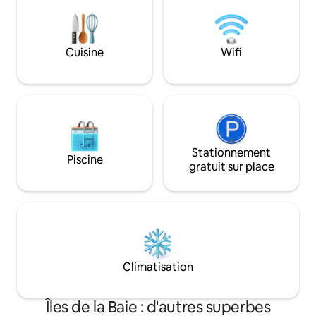
carrés pour admirer les incroyables
des Caraïbes. Profitez de la commodité
couchers de soleil de Sandy Bay. *
de la climatisatio
Remarque : nous exigeons un séjour
Fi rapide, d'une ai
minimum de 5 nuits en haute saison, qui
et de conseils loc
Cuisine
Wifi
commence fin novembre et se termine
une aventure inoubl
mi-mai, le minimum de 3 nuits est pour
⭑Contactez-nous p
les réservations en basse saison
saisonnières⭑
uniquement *
Stationnement
Piscine
gratuit sur place
Climatisation
Îles de la Baie : d'autres superbes