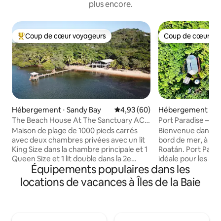
plus encore.
Coup de cœur voyageurs
Coup de cœur vo
Coups de cœur voyageurs les plus appréciés
Coup de cœur vo
Hébergement ⋅ Sandy Bay
Évaluation moyenne sur la base
4,93 (60)
Hébergement ⋅ Po
The Beach House At The Sanctuary AC
Port Paradise – E
Dock Kayak (maison de plage)
plage privée et qu
Maison de plage de 1000 pieds carrés
Bienvenue dans vo
avec deux chambres privées avec un lit
bord de mer, à East
King Size dans la chambre principale et 1
Roatán. Port Paradi
Queen Size et 1 lit double dans la 2e
idéale pour les am
Équipements populaires dans les
chambre, et deux salles de bains. Il y a
offre un accès dire
aussi deux canapés convertibles dans le
plongée sous-mari
locations de vacances à Îles de la Baie
séjour, ce qui fait 5 couchages dans les
d’exception près 
lits et quelques autres dans le séjour. Elle
nagerez au milieu
dispose d'une cuisine entièrement
poissons et d’aut
équipée et d'un porche de 500 pieds
extraordinaires dan