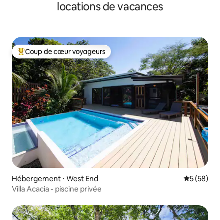
locations de vacances
Coup de cœur voyageurs
Coups de cœur voyageurs les plus appréciés
Hébergement ⋅ West End
Évaluation
5 (58)
Villa Acacia - piscine privée