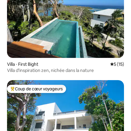
Villa ⋅ First Bight
Évaluation
5 (15)
Villa d'inspiration zen, nichée dans la nature
Coup de cœur voyageurs
Coups de cœur voyageurs les plus appréciés