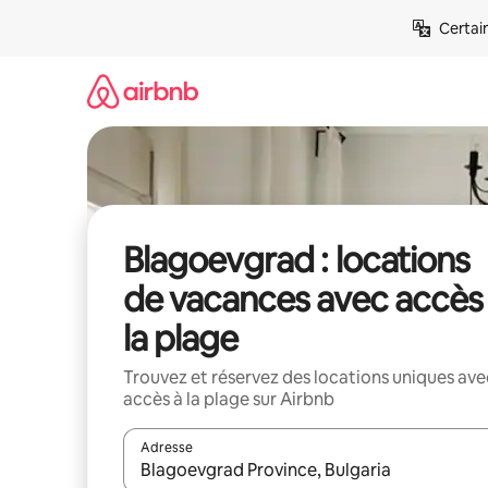
Aller
Certai
directement
au
contenu
Blagoevgrad : locations
de vacances avec accès
la plage
Trouvez et réservez des locations uniques ave
accès à la plage sur Airbnb
Adresse
Lorsque les résultats s'affichent, utilisez les flèc