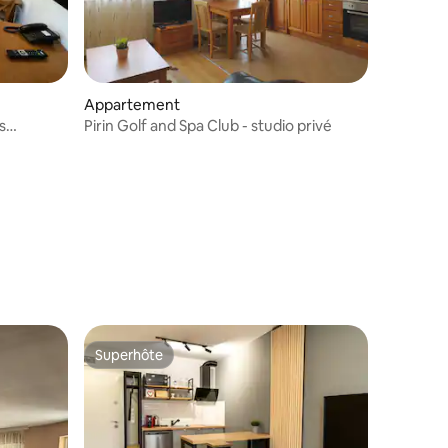
taires : 4,96 sur 5
Appartement
s
Pirin Golf and Spa Club - studio privé
Superhôte
Superhôte