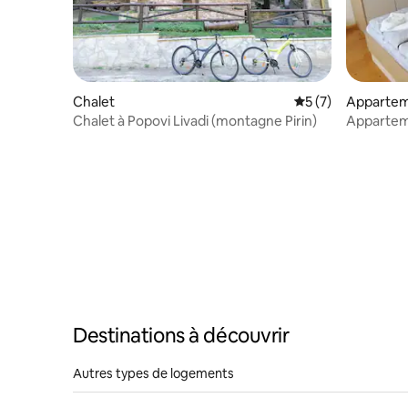
Chalet
Évaluation moyenn
5 (7)
Apparte
Chalet à Popovi Livadi (montagne Pirin)
Appartem
Destinations à découvrir
Autres types de logements