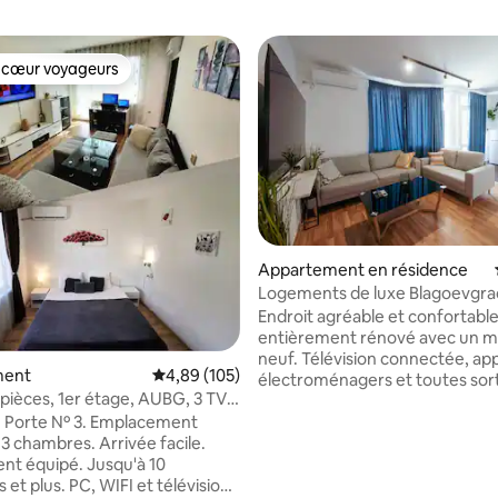
 cœur voyageurs
 cœur voyageurs
Appartement en résidence
Logements de luxe Blagoevgra
r la base de 14 commentaires : 4,93 sur 5
Endroit agréable et confortabl
entièrement rénové avec un mo
neuf. Télévision connectée, app
ment
Évaluation moyenne sur la base de 105 commen
4,89 (105)
électroménagers et toutes sor
 pièces, 1er étage, AUBG, 3 TV
d'équipements pour les séjours
+ WiFi
. Porte Nº 3. Emplacement
longs. L'appartement est dans 
. 3 chambres. Arrivée facile.
immeuble en face de l'Universi
nt équipé. Jusqu'à 10
américaine, à 7-8 minutes à pie
et plus. PC, WIFI et télévision
centre. Le pâté de maisons se 