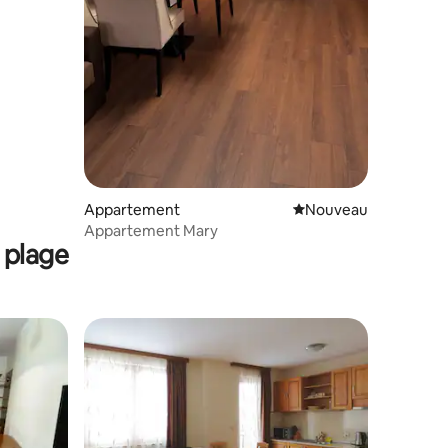
Appartement
Nouvel hébergement
Nouveau
Appartement Mary
 plage