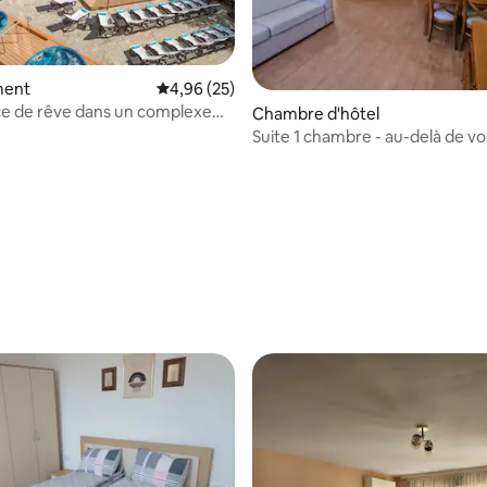
ment
Évaluation moyenne sur la base de 25 commen
4,96 (25)
e de rêve dans un complexe
Chambre d'hôtel
e luxe à Velingrad
Suite 1 chambre - au-delà de vo
attentes !
 sur la base de 44 commentaires : 5 sur 5