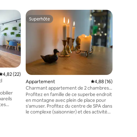
Villa
Superhôte
Superhôte
Maison d'
Casa Per Te est 
village c
la monta
occidentaux. Dans le
immédiat
anciens de
Nikopolis a
d'Ognyanovo, célèbre po
Évaluation moyenne sur la base de 22 commentaires : 4,82 sur 5
4,82 (22)
minérales
d
Appartement
Évaluation moyenne su
4,88 (16)
températu
e
architectura
Charmant appartement de 2 chambres
bilier
Kovachev
avec spa
Profitez en famille de ce superbe endroit
areils
ethnograp
en montagne avec plein de place pour
taires : 4,89 sur 5
tes
station d
s'amuser. Profitez du centre de SPA dans
 courts et
blanche 
le complexe (saisonnier) et des activités
un
de plein air dans les splendides
té
montagnes Pirin et Rila. Spa, fitness et
d du
piscine sont également disponibles en
trouve à
tant que services payants. Le complexe