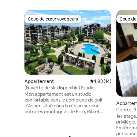
Coup de cœur voyageurs
Coup de
Coup de cœur voyageurs
Coup de
Appartement
Évaluation moyenne su
4,93 (14)
(Navette de ski disponible) Studio
confortable 2 avec SPA
Mon appartement est un studio
confortable dans le complexe de golf
Apparte
d'Aspen situé dans la région sereine
Centre, 3
entre les montagnes de Pirin, Rila et
200+, PC 
1er étage
Rodopi. Il y a un accès gratuit au spa, à la
privilégié
salle de sport, aux piscines extérieure et
Entièreme
intérieure. La région est idéale pour la
personnes 
randonnée, le vélo ou pour profiter de la