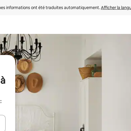
nes informations ont été traduites automatiquement. 
Afficher la lang
 à
c
hes vers le haut et vers le bas pour les parcourir ou en appuyant et en fai