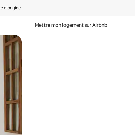
ue d'origine
Mettre mon logement sur Airbnb
sant glisser.