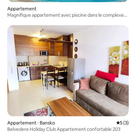
Appartement
Magnifique appartement avec piscine dans le complexe
de luxe Aspen Heights
Appartement ⋅ Bansko
Évaluatio
5 (3)
Belvedere Holiday Club Appartement confortable 203