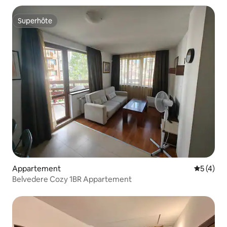
Superhôte
Superhôte
Appartement
Évaluatio
5 (4)
Belvedere Cozy 1BR Appartement