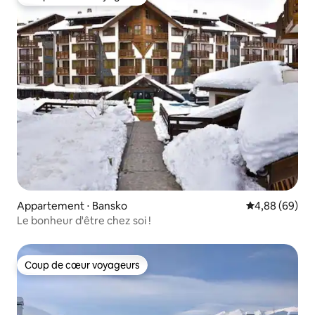
Coup de cœur voyageurs
Appartement ⋅ Bansko
Évaluation mo
4,88 (69)
Le bonheur d'être chez soi !
Coup de cœur voyageurs
Coup de cœur voyageurs