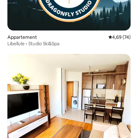
Appartement
Évaluation mo
4,69 (74)
Libellule • Studio Ski&Spa