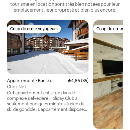
tourisme en location sont très bien notées pour leur
emplacement, leur propreté et bien plus encore.
Coup de cœur voyageurs
Coup de cœur vo
Coup de cœur voyageurs
Coup de cœur vo
Appartement ⋅ Bansko
Évaluation moyenne sur la base
4,86 (35)
Chez Neil
Cet appartement est situé dans le
complexe Belvedere Holiday Club à
seulement quelques minutes à pied du
ski de gondole. L'appartement dispose
d'une cuisine entièrement équipée,
d'une chambre et d'un salon avec vue
dégagée sur la montagne et la ville. ,