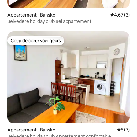
Appartement ⋅ Bansko
Évaluation m
4,67 (3)
Belvedere holiday club Bel appartement
Coup de cœur voyageurs
Coup de cœur voyageurs
Appartement ⋅ Bansko
Évaluatio
5 (7)
Belvedere holiday club Appartement confortable