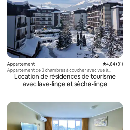
Appartement
Évaluation mo
4,84 (31)
Appartement de 3 chambres à coucher avec vue à
Location de résidences de tourisme
COUPER le souffle sur la montagne
avec lave-linge et sèche-linge