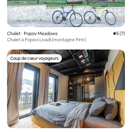
Chalet ⋅ Popov Meadows
Évaluatio
5 (7)
Chalet à Popovi Livadi (montagne Pirin)
Coup de cœur voyageurs
Coup de cœur voyageurs