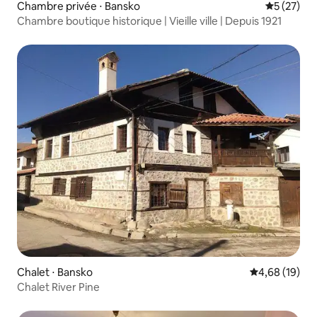
Chambre privée ⋅ Bansko
Évaluation
5 (27)
Chambre boutique historique | Vieille ville | Depuis 1921
Chalet ⋅ Bansko
Évaluation mo
4,68 (19)
Chalet River Pine