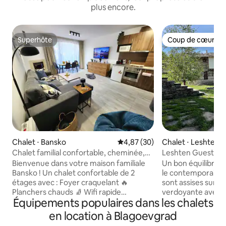
plus encore.
Superhôte
Coup de cœur vo
Superhôte
Coup de cœur vo
Chalet ⋅ Bansko
Évaluation moyenne sur la base
4,87 (30)
Chalet ⋅ Leshten
Chalet familial confortable, cheminée,
Leshten Guest Ho
patio avec vue sur la montagne
and Love »
Bienvenue dans votre maison familiale
Un bon équilibre en
Bansko ! Un chalet confortable de 2
le contemporain, 
étages avec : Foyer craquelant 🔥
sont assises sur u
Planchers chauds 🧦 Wifi rapide
verdoyante avec 
Équipements populaires dans les chalets
(300 Mbps)⚡ Télévision connectée
sur les montagnes. Chaque mais
400 chaînes (Netflix et Max Sport
dispose d'un salo
en location à Blagoevgrad
gratuits)📺 Après-shampoing ❄️ Cour
étage avec des m