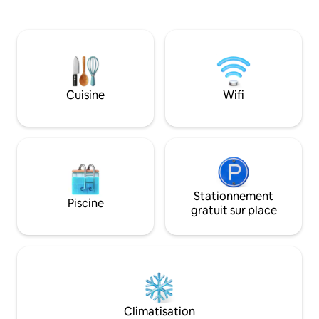
arrière privée 🌿 avec barbecue 🍖 et
grandes fenêtres à
guirlandes lumineuses✨. Cuisinez,
cheminée conforta
câlinez ou détendez-vous : parfait pour
une nouvelle cuisin
les familles, les couples et les amoureux
chambres confort
des neiges ! ❄️ Les enfants ? Nous les
étage, chacune ave
avons également couverts : lit pour
luxe et une salle de bain. L
bébé🍼, jouets🧸, chaise haute 🪑 et
est parfait pour le
Cuisine
Wifi
cour sûre. Remontées mécaniques à
les familles et les
proximité⛷️, souvenirs garantis !
compagnie.
Stationnement
Piscine
gratuit sur place
Climatisation