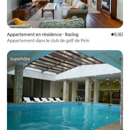
Appartement en résidence ⋅ Razlog
Évaluatio
5 (6)
Appartement dans le club de golf de Pirin
Superhôte
Superhôte