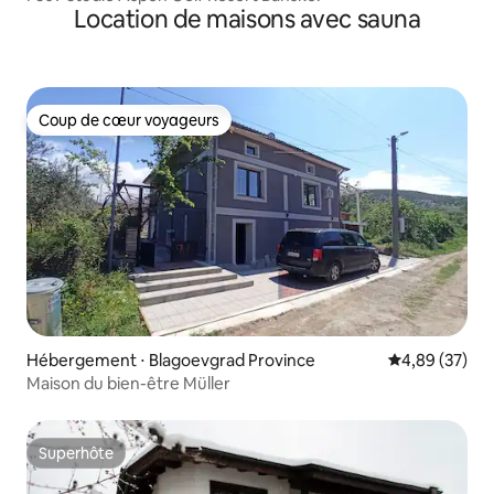
Location de maisons avec sauna
Coup de cœur voyageurs
Coup de cœur voyageurs
Hébergement ⋅ Blagoevgrad Province
Évaluation mo
4,89 (37)
Maison du bien-être Müller
Superhôte
Superhôte