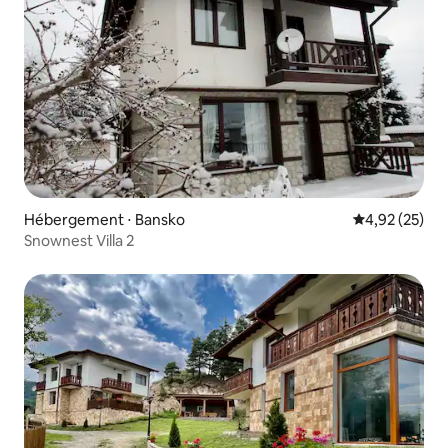
Hébergement ⋅ Bansko
Évaluation mo
4,92 (25)
Snownest Villa 2