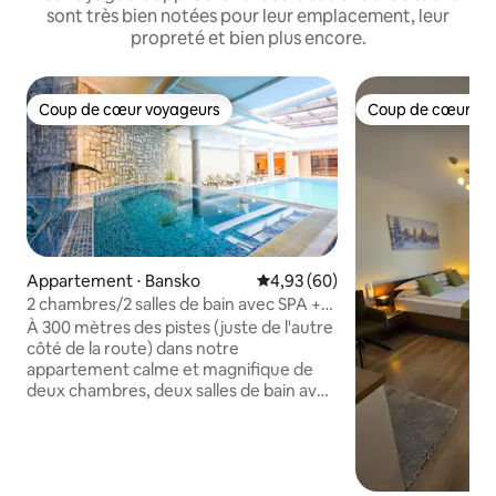
sont très bien notées pour leur emplacement, leur
propreté et bien plus encore.
Coup de cœur voyageurs
Coup de cœur vo
Coup de cœur voyageurs
Coup de cœur vo
Appartement ⋅ Bansko
Évaluation moyenne sur la base
4,93 (60)
2 chambres/2 salles de bain avec SPA +
piscine à 300 m de la route de ski
À 300 mètres des pistes (juste de l'autre
côté de la route) dans notre
appartement calme et magnifique de
deux chambres, deux salles de bain avec
vue sur la montagne avec balcon. Avec
une nouvelle cuisine entièrement
équipée (avec lave-vaisselle), une
télévision connectée 55", de superbes
nouveaux lits et une CONNEXION WI-FI