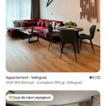
Appartement ⋅ Velingrad
Évaluation
5 (12)
ViVA SPA Retreat - Complexe SPA gr. Velingrad
Coup de cœur voyageurs
Coups de cœur voyageurs les plus appréciés