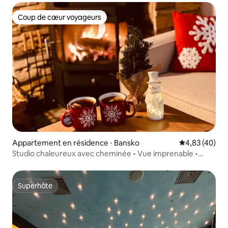
Coup de cœur voyageurs
Coup de cœur voyageurs
Appartement en résidence ⋅ Bansko
Évaluation mo
4,83 (40)
Studio chaleureux avec cheminée • Vue imprenable •
Sauna
Superhôte
Superhôte