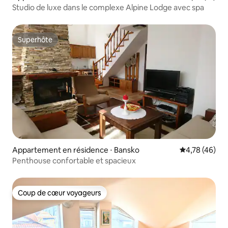
Studio de luxe dans le complexe Alpine Lodge avec spa
Superhôte
Superhôte
Appartement en résidence ⋅ Bansko
Évaluation mo
4,78 (46)
Penthouse confortable et spacieux
Coup de cœur voyageurs
Coup de cœur voyageurs