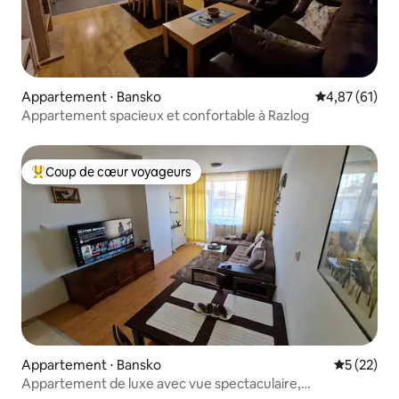
Appartement ⋅ Bansko
Évaluation mo
4,87 (61)
Appartement spacieux et confortable à Razlog
Coup de cœur voyageurs
Coups de cœur voyageurs les plus appréciés
Appartement ⋅ Bansko
Évaluation
5 (22)
Appartement de luxe avec vue spectaculaire,