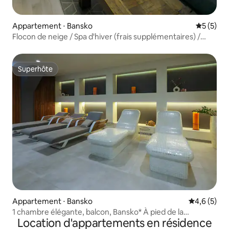
Appartement ⋅ Bansko
Évaluatio
5 (5)
Flocon de neige / Spa d'hiver (frais supplémentaires) /
Parking gratuit
Superhôte
Superhôte
Appartement ⋅ Bansko
Évaluation 
4,6 (5)
1 chambre élégante, balcon, Bansko* À pied de la
Location d'appartements en résidence
remontée mécanique et du spa