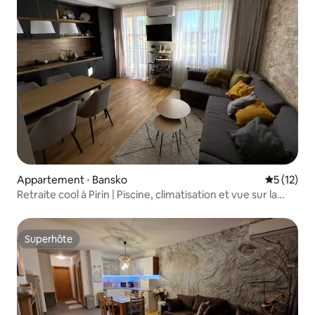
Appartement ⋅ Bansko
Évaluation
5 (12)
Retraite cool à Pirin | Piscine, climatisation et vue sur la
montagne
Superhôte
Superhôte