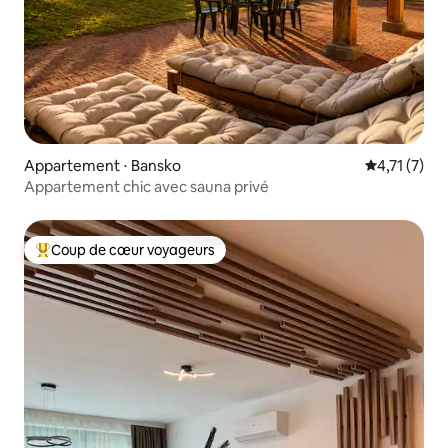
Appartement ⋅ Bansko
Évaluation 
4,71 (7)
Appartement chic avec sauna privé
Coup de cœur voyageurs
Coups de cœur voyageurs les plus appréciés