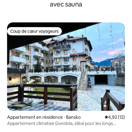
avec sauna
Coup de cœur voyageurs
Coup de cœur voyageurs
Appartement en résidence ⋅ Bansko
Évaluation mo
4,92 (12)
Appartement climatisé Gondola, idéal pour les longs
séjours