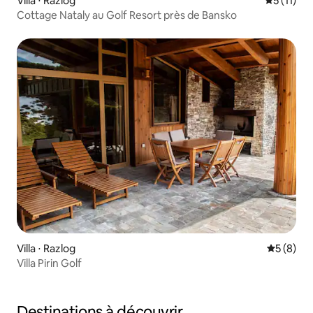
Villa ⋅ Razlog
Évaluatio
5 (11)
Cottage Nataly au Golf Resort près de Bansko
Villa ⋅ Razlog
Évaluatio
5 (8)
Villa Pirin Golf
Destinations à découvrir