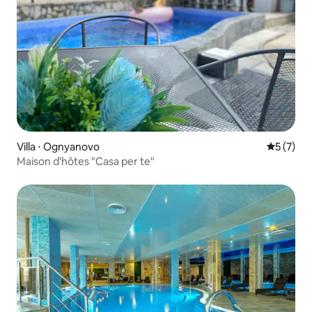
Villa ⋅ Ognyanovo
Évaluatio
5 (7)
Maison d'hôtes "Casa per te"