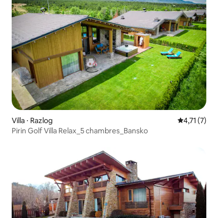
Villa ⋅ Razlog
Évaluation 
4,71 (7)
Pirin Golf Villa Relax_5 chambres_Bansko