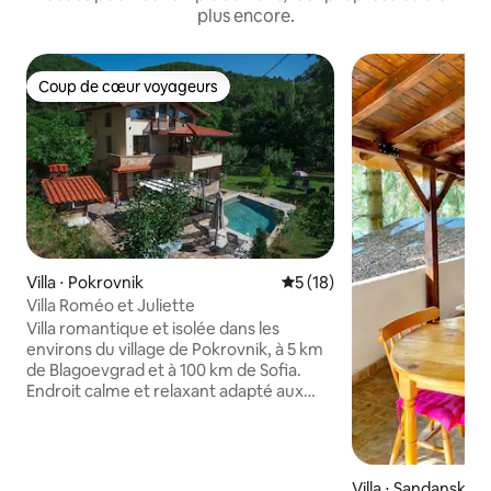
plus encore.
Coup de cœur voyageurs
Coup de cœur voyageurs
Villa ⋅ Pokrovnik
Évaluation moyenne sur la b
5 (18)
Villa Roméo et Juliette
Villa romantique et isolée dans les
environs du village de Pokrovnik, à 5 km
de Blagoevgrad et à 100 km de Sofia.
Endroit calme et relaxant adapté aux
vacances en famille ou au team building
avec possibilité de travail à distance. La
villa est située entre une forêt et une
petite rivière. Elle dispose de deux
Villa ⋅ Sandanski