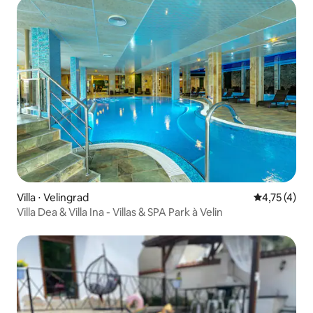
Villa ⋅ Velingrad
Évaluation m
4,75 (4)
Villa Dea & Villa Ina - Villas & SPA Park à Velin