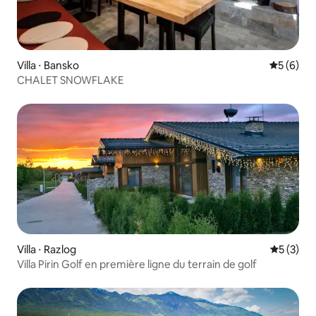
Villa ⋅ Bansko
Évaluatio
5 (6)
CHALET SNOWFLAKE
Villa ⋅ Razlog
Évaluatio
5 (3)
Villa Pirin Golf en première ligne du terrain de golf