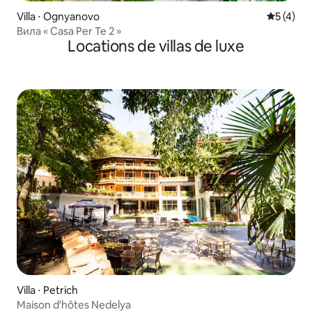
Villa ⋅ Ognyanovo
Évaluatio
5 (4)
Вила « Casa Per Te 2 »
Locations de villas de luxe
Villa ⋅ Petrich
Maison d'hôtes Nedelya