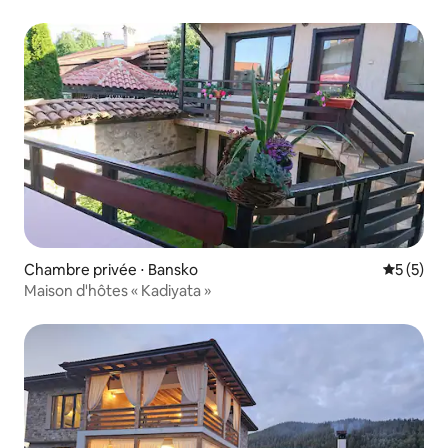
Chambre privée ⋅ Bansko
Évaluatio
5 (5)
Maison d'hôtes « Kadiyata »