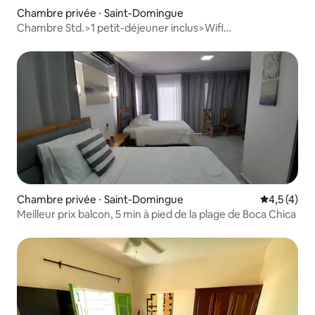
Chambre privée ⋅ Saint-Domingue
Chambre Std.>1 petit-déjeuner inclus>Wifi
rapide>Service de chambre>Parking
Chambre privée ⋅ Saint-Domingue
Évaluation 
4,5 (4)
Meilleur prix balcon, 5 min à pied de la plage de Boca Chica