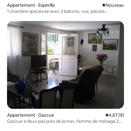
Appartement ⋅ Esperilla
Nouvel hébe
Nouveau
1 chambre spacieuse avec 2 balcons, vue, piscine
YellowKey
Appartement ⋅ Gazcue
Évaluation m
4,67 (9)
Gazcue à deux pas près de la mer, femme de ménage 24
h/24, 7 j