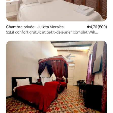
Chambre privée ⋅ Julieta Morales
Évaluation moy
4,76 (500)
S2Lit confort gratuit et petit-déjeuner complet Wifi
Netflix gratuit