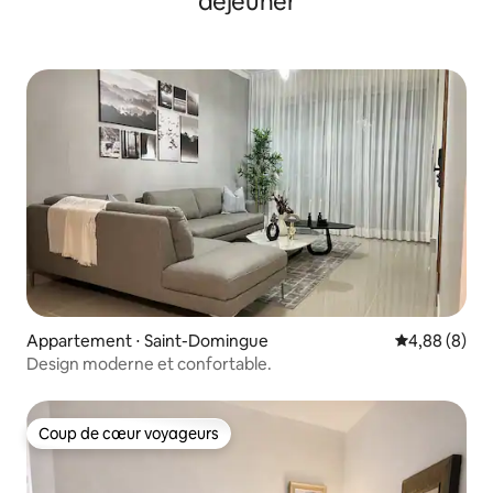
déjeuner
Appartement ⋅ Saint-Domingue
Évaluation m
4,88 (8)
Design moderne et confortable.
Coup de cœur voyageurs
Coup de cœur voyageurs