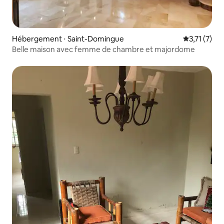
Hébergement ⋅ Saint-Domingue
Évaluation 
3,71 (7)
Belle maison avec femme de chambre et majordome