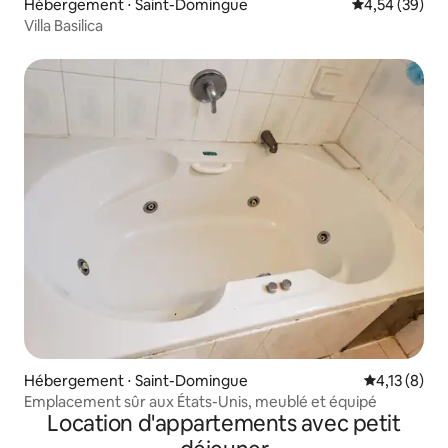
Hébergement ⋅ Saint-Domingue
Évaluation mo
4,54 (39)
Villa Basilica
Hébergement ⋅ Saint-Domingue
Évaluation m
4,13 (8)
Emplacement sûr aux États-Unis, meublé et équipé
Location d'appartements avec petit