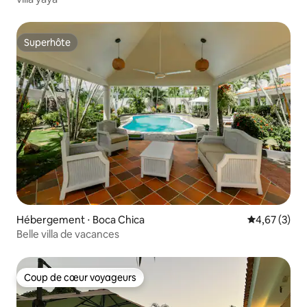
Superhôte
Superhôte
Hébergement ⋅ Boca Chica
Évaluation m
4,67 (3)
Belle villa de vacances
Coup de cœur voyageurs
Coup de cœur voyageurs