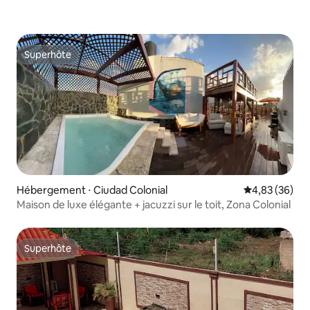
Superhôte
Superhôte
Hébergement ⋅ Ciudad Colonial
Évaluation mo
4,83 (36)
Maison de luxe élégante + jacuzzi sur le toit, Zona Colonial
Superhôte
Superhôte