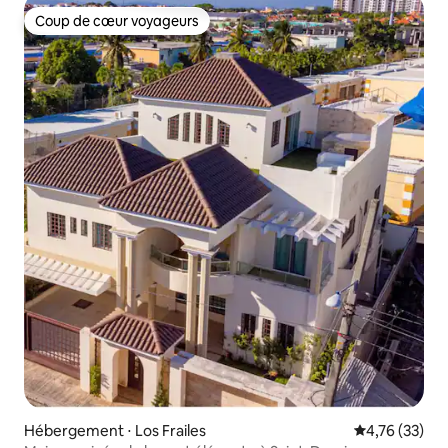
Coup de cœur voyageurs
Coup de cœur voyageurs
Hébergement ⋅ Los Frailes
Évaluation mo
4,76 (33)