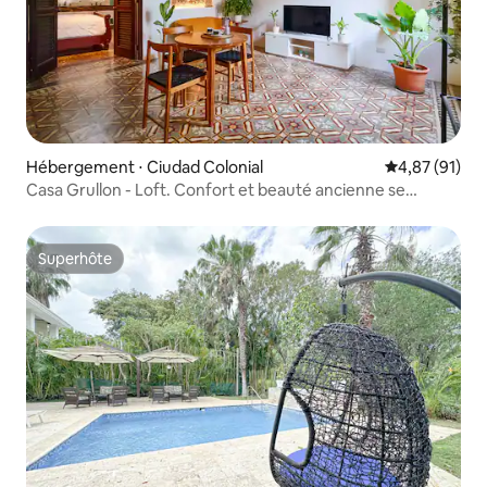
Hébergement ⋅ Ciudad Colonial
Évaluation mo
4,87 (91)
Casa Grullon - Loft. Confort et beauté ancienne se
rencontrent
Superhôte
Superhôte