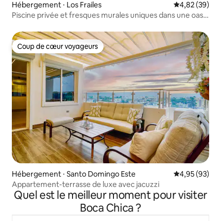
Hébergement ⋅ Los Frailes
Évaluation mo
4,82 (39)
Piscine privée et fresques murales uniques dans une oasis
tropicale
Coup de cœur voyageurs
Coup de cœur voyageurs
Hébergement ⋅ Santo Domingo Este
Évaluation mo
4,95 (93)
Appartement-terrasse de luxe avec jacuzzi
Quel est le meilleur moment pour visiter
Boca Chica ?