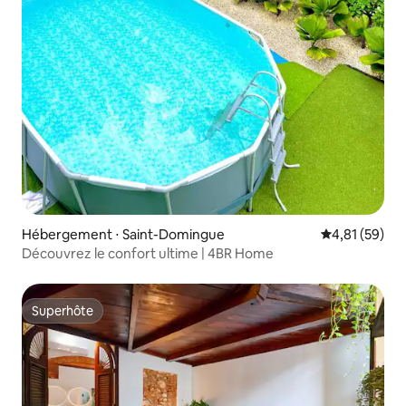
Hébergement ⋅ Saint-Domingue
Évaluation mo
4,81 (59)
Découvrez le confort ultime | 4BR Home
Superhôte
Superhôte