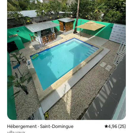
Hébergement ⋅ Saint-Domingue
Évaluation mo
4,96 (25)
villa yaya