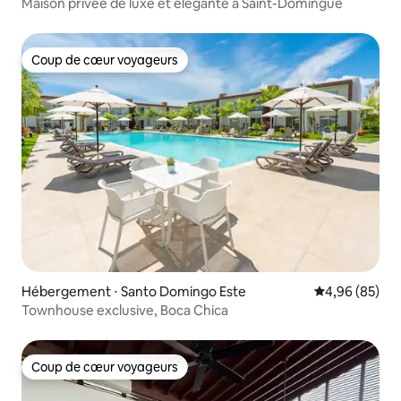
Maison privée de luxe et élégante à Saint-Domingue
Coup de cœur voyageurs
Coup de cœur voyageurs
Hébergement ⋅ Santo Domingo Este
Évaluation mo
4,96 (85)
Townhouse exclusive, Boca Chica
Coup de cœur voyageurs
Coup de cœur voyageurs