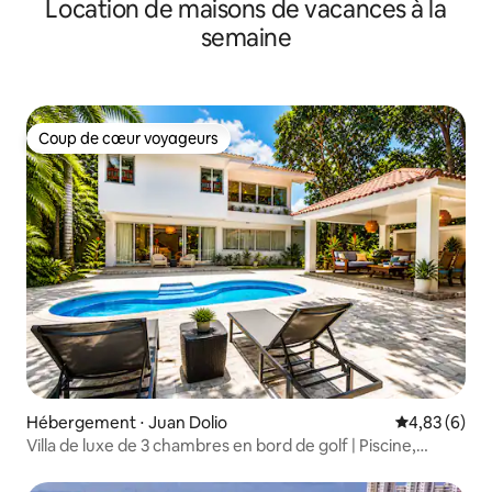
Location de maisons de vacances à la
semaine
Coup de cœur voyageurs
Coup de cœur voyageurs
Hébergement ⋅ Juan Dolio
Évaluation m
4,83 (6)
Villa de luxe de 3 chambres en bord de golf | Piscine,
belvédère et barbecue