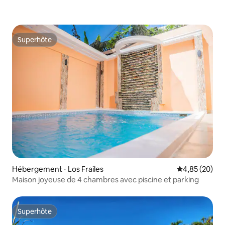
Superhôte
Superhôte
Hébergement ⋅ Los Frailes
Évaluation mo
4,85 (20)
Maison joyeuse de 4 chambres avec piscine et parking
Superhôte
Superhôte