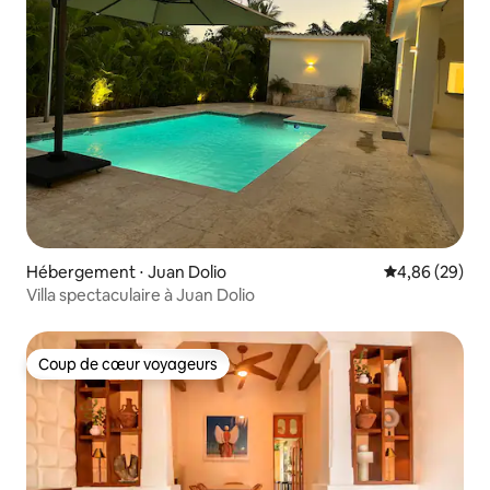
Hébergement ⋅ Juan Dolio
Évaluation mo
4,86 (29)
Villa spectaculaire à Juan Dolio
Coup de cœur voyageurs
Coup de cœur voyageurs