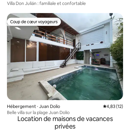
Villa Don Julián : familiale et confortable
Coup de cœur voyageurs
Coup de cœur voyageurs
Hébergement ⋅ Juan Dolio
Évaluation mo
4,83 (12)
Belle villa sur la plage Juan Dolio
Location de maisons de vacances
privées