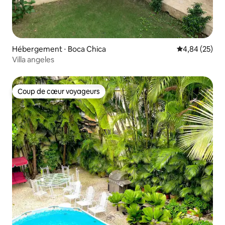
Hébergement ⋅ Boca Chica
Évaluation mo
4,84 (25)
Villa angeles
Coup de cœur voyageurs
Coup de cœur voyageurs