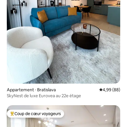
Appartement ⋅ Bratislava
Évaluation mo
4,99 (88)
SkyNest de luxe Eurovea au 22e étage
Coup de cœur voyageurs
Coups de cœur voyageurs les plus appréciés