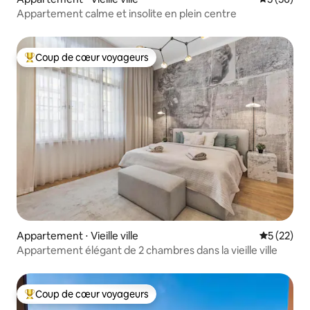
Appartement calme et insolite en plein centre
Coup de cœur voyageurs
Coups de cœur voyageurs les plus appréciés
Appartement ⋅ Vieille ville
Évaluation
5 (22)
Appartement élégant de 2 chambres dans la vieille ville
Coup de cœur voyageurs
Coups de cœur voyageurs les plus appréciés