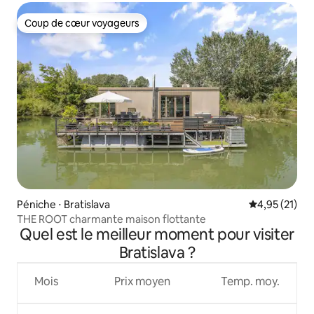
Coup de cœur voyageurs
Coup de cœur voyageurs
Péniche ⋅ Bratislava
Évaluation mo
4,95 (21)
THE ROOT charmante maison flottante
Quel est le meilleur moment pour visiter
Bratislava ?
Mois
Prix moyen
Temp. moy.