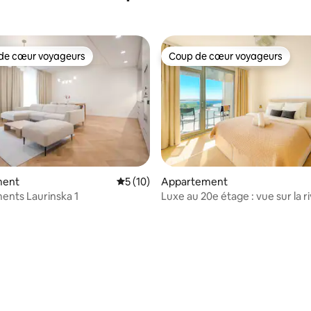
de cœur voyageurs
Coup de cœur voyageurs
 cœur voyageurs les plus appréciés
Coup de cœur voyageurs
ment
Évaluation moyenne sur la base de 10 co
5 (10)
Appartement
nts Laurinska 1
Luxe au 20e étage : vue sur la ri
château