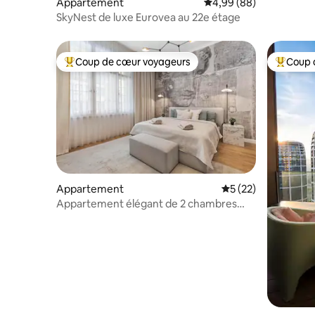
Appartement
Évaluation moyenne sur
4,99 (88)
SkyNest de luxe Eurovea au 22e étage
Coup de cœur voyageurs
Coup 
Coups de cœur voyageurs les plus appréciés
Coups de
Appartement
Évaluation moyenne
5 (22)
Appartement élégant de 2 chambres
dans la vieille ville