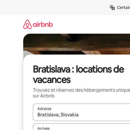
Aller
Certai
directement
au
contenu
Bratislava : locations de
vacances
Trouvez et réservez des hébergements uniqu
sur Airbnb
Adresse
Lorsque les résultats s'affichent, utilisez les flèc
Arrivée