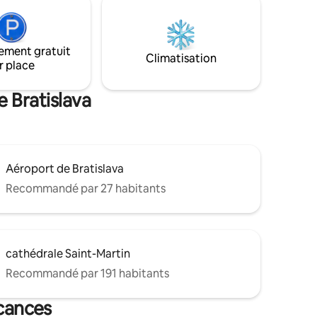
 accès
audacieux à un confort naturel. Avec une
ù vous
chambre séparée, un canapé-lit dans le
 cafés,
séjour, une cuisine design entièrement
entre de
équipée et la climatisation, il peut
ement gratuit
Climatisation
vices
accueillir confortablement jusqu'à
r place
4 personnes - parfait pour
e Bratislava
Aéroport de Bratislava
Recommandé par 27 habitants
cathédrale Saint-Martin
Recommandé par 191 habitants
acances