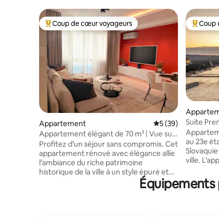
Coup de cœur voyageurs
Coup 
Coups de cœur voyageurs les plus appréciés
Coups de
Apparte
Suite Pre
Appartement
Évaluation moyenne 
5 (39)
VIEILLE V
Appartem
Appartement élégant de 70 m² | Vue sur
au 23e ét
le château | Vieille ville
Profitez d’un séjour sans compromis. Cet
Slovaquie
appartement rénové avec élégance allie
ville. L’appartement fait partie du
l’ambiance du riche patrimoine
complexe
historique de la ville à un style épuré et
commercial
Équipements p
moderne et à un haut niveau de confort.
Danube. De
Depuis les fenêtres, vous pourrez
maison, v
profiter d’une vue sur le château de
magasins,
Bratislava et la ligne d’horizon de la ville.
au centre
Vous trouverez des sites historiques, des