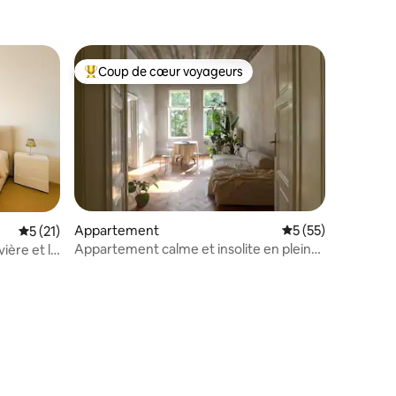
Coup de cœur voyageurs
Coups de cœur voyageurs les plus appréciés
Appartement
Évaluation moyenne
5 (55)
mmentaires : 5 sur 5
Évaluation moyenne sur la base de 21 commentaires : 5 sur 5
5 (21)
Appartement calme et insolite en plein
vière et le
centre