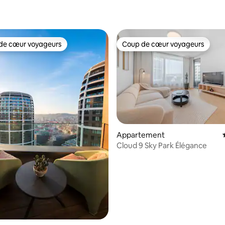
 la base de 88 commentaires : 4,99 sur 5
de cœur voyageurs
Coup de cœur voyageurs
 cœur voyageurs les plus appréciés
Coup de cœur voyageurs
 sur la base de 22 commentaires : 5 sur 5
Appartement
Cloud 9 Sky Park Élégance