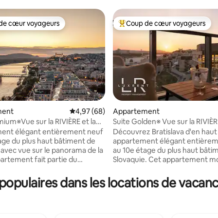
de cœur voyageurs
Coup de cœur voyageurs
 cœur voyageurs les plus appréciés
Coups de cœur voyageurs les p
ment
Évaluation moyenne sur la base de 68 commen
4,97 (68)
Appartement
mium※Vue sur la RIVIÈRE et la
Suite Golden※ Vue sur la RIVIÈRE
sur la base de 39 commentaires : 5 sur 5
ILLE※Parking GRATUIT
VIEILLE VILLE※Parking gratuit
ent élégant entièrement neuf
Découvrez Bratislava d'en haut
age du plus haut bâtiment de
appartement élégant entièrem
 avec vue sur le panorama de la
au 10e étage du plus haut bâti
Slovaquie. Cet appartement m
 EUROVEA, un centre
lumineux offre une vue unique su
 situé sur les rives du
dont vous tomberez amoureux 
opulaires dans les locations de vacance
puis le hall d’entrée de la
du soleil et avec un verre de vin 
ous avez un accès direct aux
L'appartement est situé dans le
 aux restaurants, au cinéma ou
prestigieux complexe EUROVE
 de remise en forme. La
directement sur les rives du D