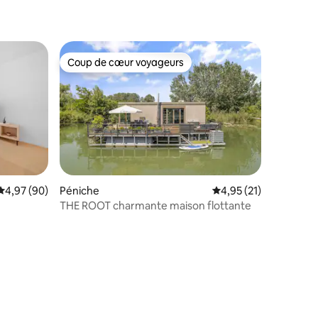
Coup de cœur voyageurs
Coup de cœur voyageurs
Évaluation moyenne sur la base de 90 commentaires : 4,97 sur 5
4,97 (90)
Péniche
Évaluation moyenne su
4,95 (21)
THE ROOT charmante maison flottante