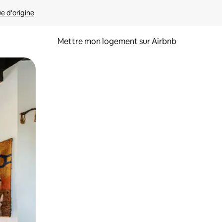
ue d'origine
Mettre mon logement sur Airbnb
sant glisser.