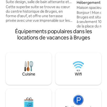
Suite design, salle de bain attenante et
Hébergement
terrasse à Bruges
Cette superbe suite se trouve au cœur
Maison spacieuse 
du centre historique de Bruges, en
dans un endroit idé
Bonjour ! Mon con
forme d'œuf, et offre une terrasse
Bruges est situé da
privée avec une vue imprenable sur les
à seulement 10 min
tours emblématiques de la ville. À
de la place du mar
l'intérieur, vous trouverez un lit king-size
Équipements populaires dans les
quartier de Bruges
luxueux, une salle de bain moderne, un
des restaurants e
locations de vacances à Bruges
réfrigérateur et une machine à expresso
porte, et juste à c
JURA. Conçu comme une retraite
beaux parcs de Bruges. Vous p
sereine, il vous invite à vous détendre et
d'une belle chamb
à vous ressourcer. Le petit déjeuner
salle de lecture, d
n'est pas inclus, mais de nombreux
salon avec cuisine
magasins, cafés et restaurants sont à
petit patio extéri
proximité. Un parking limité (15 €/nuit)
avez besoin pour 
est disponible à proximité, sous réserve
dans la belle ville de 
Cuisine
Wifi
de disponibilité et premier arrivé,
espérons vous accue
premier servi.