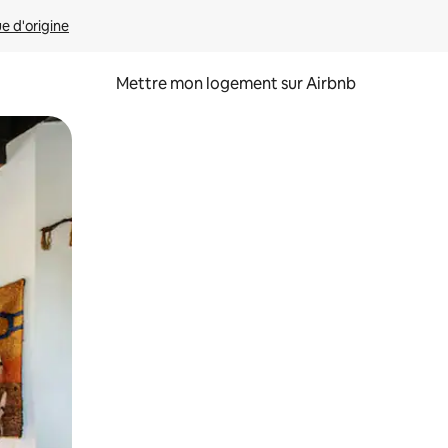
ue d'origine
Mettre mon logement sur Airbnb
sant glisser.