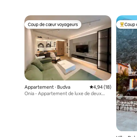
Coup de cœur voyageurs
Coup 
Coup de cœur voyageurs
Coups de
Appartement ⋅ Budva
Évaluation moyenne su
4,94 (18)
Onia - Appartement de luxe de deux
chambres avec garage et piscine