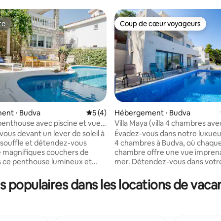
te
Coup de cœur voyageurs
te
Coup de cœur voyageurs
ent ⋅ Budva
Évaluation moyenne sur la base de 4 co
5 (4)
Hébergement ⋅ Budva
enthouse avec piscine et vues
Villa Maya (villa 4 chambres ave
 la base de 132 commentaires : 4,93 sur 5
ques
la mer et piscine | 8 personnes)
vous devant un lever de soleil à
Évadez-vous dans notre luxueus
 souffle et détendez-vous
4 chambres à Budva, où chaqu
 magnifiques couchers de
chambre offre une vue imprena
ns ce penthouse lumineux et
mer. Détendez-vous dans votre
de 3 chambres. Doté de
privée surplombant la magnifiq
s confortables, de 2 salles de
de Budva. Chaque chambre di
 populaires dans les locations de vaca
rnes et d'un grand espace
d'une salle de bain attenante, 
mprenant cuisine, salon et salle
un maximum de confort et d'int
 inondé de lumière naturelle.
Détendez-vous dans un salon 
 la terrasse privée pour
et une cuisine entièrement équ