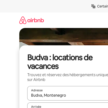
Aller
Certai
directement
au
contenu
Budva : locations de
vacances
Trouvez et réservez des hébergements uniqu
sur Airbnb
Adresse
Lorsque les résultats s'affichent, utilisez les flèc
Arrivée