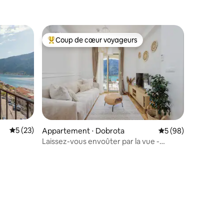
Coup de cœur voyageurs
Coups de cœur voyageurs les plus appréciés
Évaluation moyenne sur la base de 23 commentaires : 5 sur 5
5 (23)
Appartement ⋅ Dobrota
Évaluation moyenne
5 (98)
Laissez-vous envoûter par la vue -
TANJA