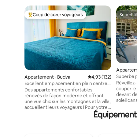
Coup de cœur voyageurs
Superhô
Coups de cœur voyageurs les plus appréciés
Superhô
Appartem
Superbe p
Appartement ⋅ Budva
Évaluation moyenne sur
4,93 (132)
panorami
Réveillez-
Excellent emplacement en plein centre,
couper le
à 5 minutes de la mer, et parking
Des appartements confortables,
devant de
rénovés de façon moderne et offrant
soleil da
une vue chic sur les montagnes et la ville,
spacieux 
accueillent leurs voyageurs ! Pour votre
3 chambre
Équipements
confort, il y a 6 lits : 2 lits 160 et un grand
bain mode
canapé-lit, 2 salles de bains avec douche,
ouvert co
articles de toilette et un lave-linge. La
à manger,
cuisine dispose de tous les appareils
Accédez à
nécessaires : une machine à café remplie