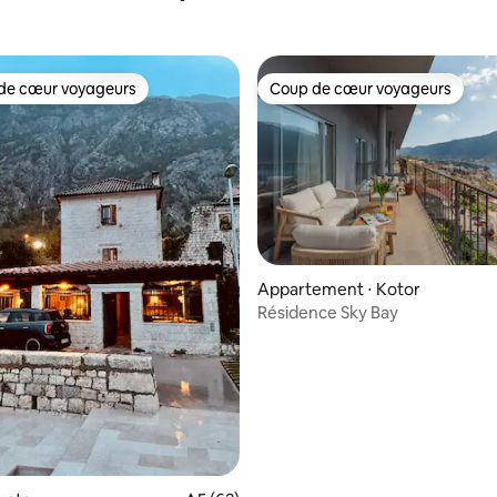
de cœur voyageurs
Coup de cœur voyageurs
 cœur voyageurs les plus appréciés
Coup de cœur voyageurs
Appartement ⋅ Kotor
Résidence Sky Bay
r la base de 18 commentaires : 4,94 sur 5