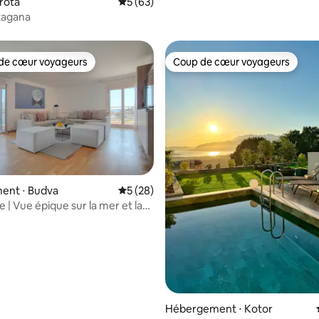
brota
Évaluation moyenne sur la base de 63 co
5 (63)
tagana
de cœur voyageurs
Coup de cœur voyageurs
 cœur voyageurs les plus appréciés
Coup de cœur voyageurs
ent ⋅ Budva
Évaluation moyenne sur la base de 28 co
5 (28)
 la base de 85 commentaires : 4,82 sur 5
 | Vue épique sur la mer et la
Hébergement ⋅ Kotor