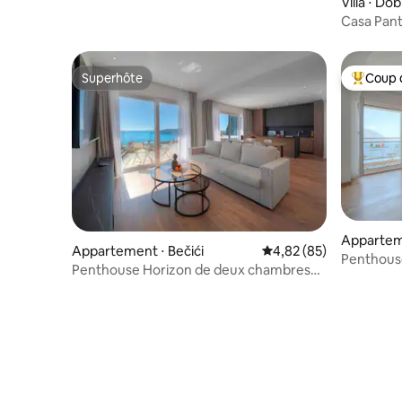
Villa ⋅ Do
Casa Pan
Superhôte
Coup 
Superhôte
Coups de
Appartem
Appartement ⋅ Bečići
Évaluation moyenne sur
4,82 (85)
Penthouse
Penthouse Horizon de deux chambres
vieille ville
avec jacuzzi