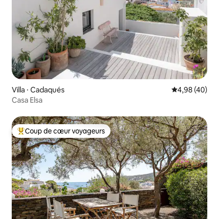
Villa ⋅ Cadaqués
Évaluation mo
4,98 (40)
Casa Elsa
Coup de cœur voyageurs
Coups de cœur voyageurs les plus appréciés