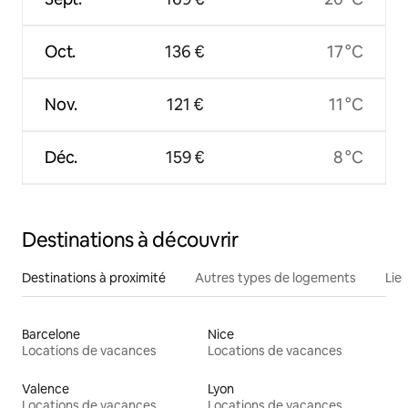
Oct.
136 €
17 °C
Nov.
121 €
11 °C
Déc.
159 €
8 °C
Destinations à découvrir
Destinations à proximité
Autres types de logements
Lie
Barcelone
Nice
Locations de vacances
Locations de vacances
Valence
Lyon
Locations de vacances
Locations de vacances