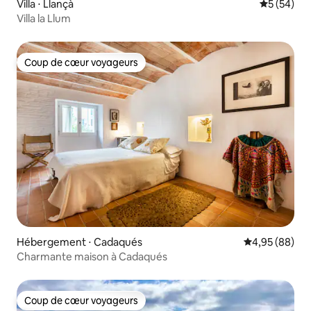
Villa ⋅ Llançà
Évaluation
5 (54)
Villa la Llum
Coup de cœur voyageurs
Coup de cœur voyageurs
Hébergement ⋅ Cadaqués
Évaluation mo
4,95 (88)
Charmante maison à Cadaqués
Coup de cœur voyageurs
Coup de cœur voyageurs