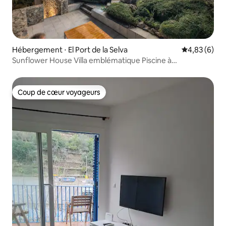
Hébergement ⋅ El Port de la Selva
Évaluation m
4,83 (6)
Sunflower House Villa emblématique Piscine à
débordement
Coup de cœur voyageurs
Coup de cœur voyageurs