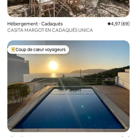
Hébergement ⋅ Cadaqués
Évaluation mo
4,97 (69)
CASITA MARGOT EN CADAQUÉS UNICA
Coup de cœur voyageurs
Coups de cœur voyageurs les plus appréciés