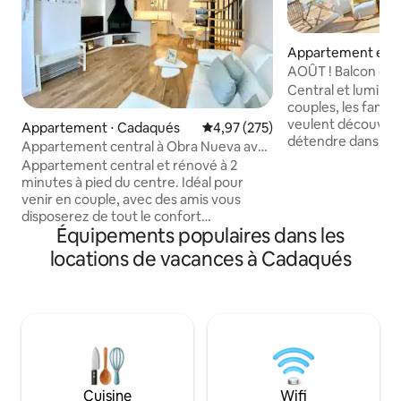
Appartement en r
adaqués
AOÛT ! Balcon cos
centre
Central et lumineu
couples, les famill
veulent découvrir 
Appartement ⋅ Cadaqués
Évaluation moyenne sur la base 
4,97 (275)
détendre dans le 
Appartement central à Obra Nueva avec
3 minutes à pied d
Terrasse
Appartement central et rénové à 2
de 1 km de la mai
minutes à pied du centre. Idéal pour
2 chambres | jusq
venir en couple, avec des amis vous
avec poêle à granu
disposerez de tout le confort
Internet Cuisine 
Équipements populaires dans les
nécessaire. Vous pourrez vous reposer,
laver et ustensile
vous déconnecter, ou si vous le
locations de vacances à Cadaqués
de lit et les servie
souhaitez, télétravailler. La chambre
et bien situé : tou
principale de type suite, avec lavabo
(centre, commerce
complet avec douche. La mezzanine
Parfait pour les e
dispose de 2 lits simples qui peuvent être
moment de l'anné
réunis, d'un coin lecture, d'une salle de
bains complète avec baignoire de 1,70 m
et d'une douche. Possibilité lit d'appoint.
Stationnement facile, quartier
Cuisine
Wifi