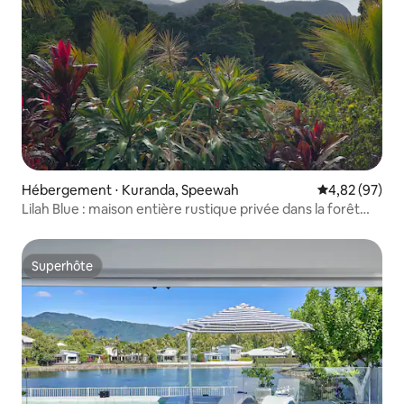
Hébergement ⋅ Kuranda, Speewah
Évaluation mo
4,82 (97)
Lilah Blue : maison entière rustique privée dans la forêt
tropicale
Superhôte
Superhôte