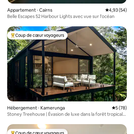
Appartement ⋅ Cairns
Évaluation mo
4,93 (54)
Belle Escapes 52 Harbour Lights avec vue sur l'océan
Coup de cœur voyageurs
Coups de cœur voyageurs les plus appréciés
Hébergement ⋅ Kamerunga
Évaluation
5 (78)
Stoney Treehouse | Évasion de luxe dans la forêt tropicale
de Cairns
Coup de cœur voyageurs