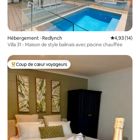
Hébergement ⋅ Redlynch
Évaluation mo
4,93 (14)
Villa 31 - Maison de style balinais avec piscine chauffée
Coup de cœur voyageurs
Coups de cœur voyageurs les plus appréciés