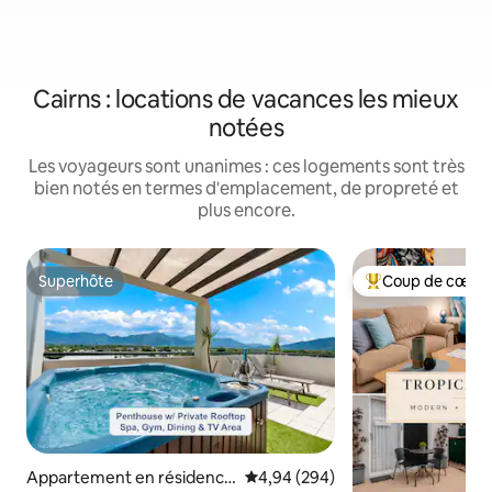
Cairns : locations de vacances les mieux
notées
Les voyageurs sont unanimes : ces logements sont très
bien notés en termes d'emplacement, de propreté et
plus encore.
Superhôte
Coup de cœur 
Superhôte
Coups de cœur vo
Appartement en résidence
Évaluation moyenne sur la base 
4,94 (294)