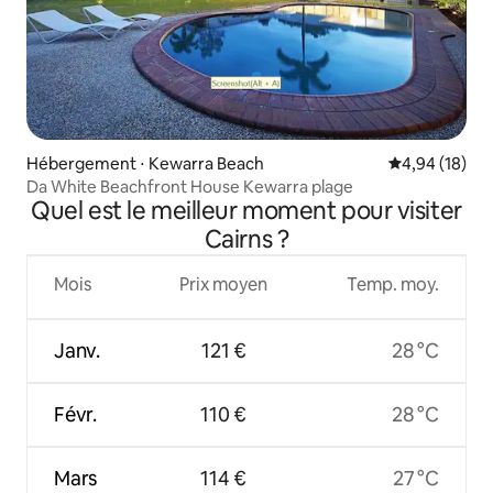
Hébergement ⋅ Kewarra Beach
Évaluation mo
4,94 (18)
Da White Beachfront House Kewarra plage
Quel est le meilleur moment pour visiter
Cairns ?
Mois
Prix moyen
Temp. moy.
Janv.
121 €
28 °C
Févr.
110 €
28 °C
Mars
114 €
27 °C