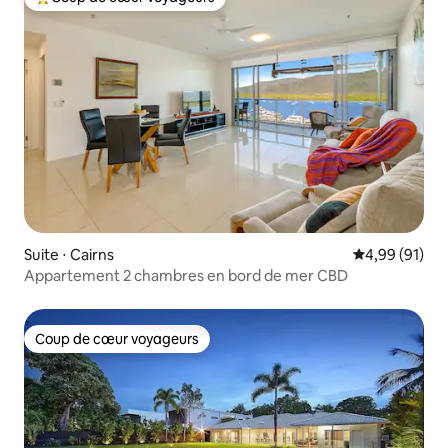
Coups de cœur voyageurs les plus appréciés
Suite ⋅ Cairns
Évaluation mo
4,99 (91)
Appartement 2 chambres en bord de mer CBD
Coup de cœur voyageurs
Coup de cœur voyageurs