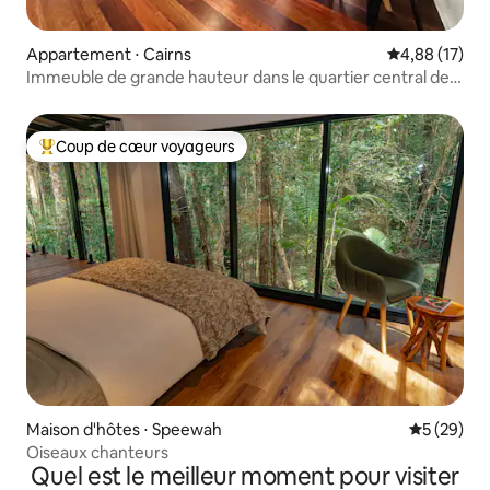
Appartement ⋅ Cairns
Évaluation mo
4,88 (17)
Immeuble de grande hauteur dans le quartier central des
affaires : pittoresque et central
Coup de cœur voyageurs
Coups de cœur voyageurs les plus appréciés
Maison d'hôtes ⋅ Speewah
Évaluation
5 (29)
Oiseaux chanteurs
Quel est le meilleur moment pour visiter