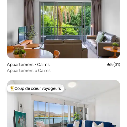
Appartement ⋅ Cairns
Évaluation
5 (31)
Appartement à Cairns
Coup de cœur voyageurs
Coups de cœur voyageurs les plus appréciés