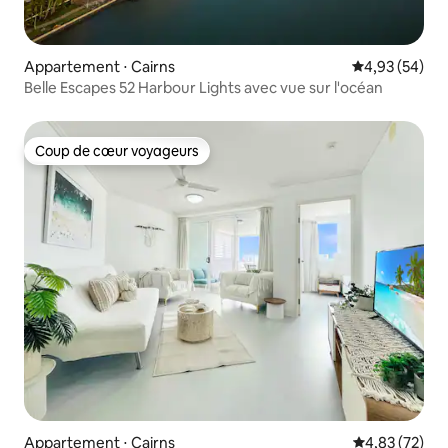
Appartement ⋅ Cairns
Évaluation mo
4,93 (54)
Belle Escapes 52 Harbour Lights avec vue sur l'océan
Coup de cœur voyageurs
Coup de cœur voyageurs
Appartement ⋅ Cairns
Évaluation mo
4,83 (72)