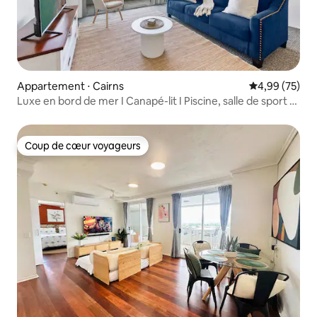
Appartement ⋅ Cairns
Évaluation mo
4,99 (75)
Luxe en bord de mer I Canapé-lit I Piscine, salle de sport et
sauna
Coup de cœur voyageurs
Coup de cœur voyageurs