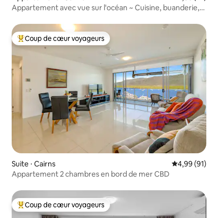
Appartement avec vue sur l'océan ~ Cuisine, buanderie,
piscine
Coup de cœur voyageurs
Coups de cœur voyageurs les plus appréciés
Suite ⋅ Cairns
Évaluation mo
4,99 (91)
Appartement 2 chambres en bord de mer CBD
Coup de cœur voyageurs
Coups de cœur voyageurs les plus appréciés