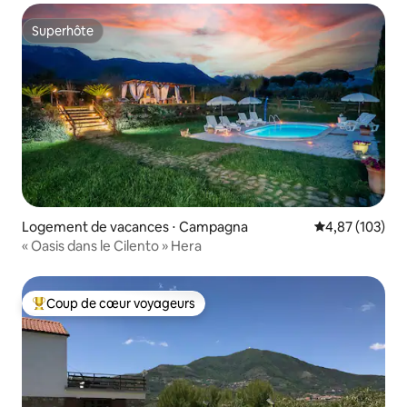
Superhôte
Superhôte
Logement de vacances ⋅ Campagna
Évaluation moy
4,87 (103)
« Oasis dans le Cilento » Hera
Coup de cœur voyageurs
Coups de cœur voyageurs les plus appréciés