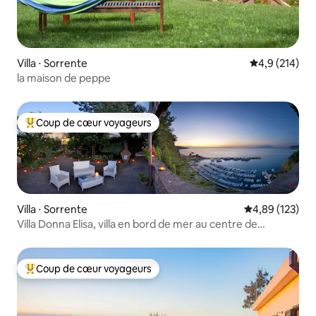
Villa ⋅ Sorrente
Évaluation mo
4,9 (214)
la maison de peppe
Coup de cœur voyageurs
Coups de cœur voyageurs les plus appréciés
Villa ⋅ Sorrente
Évaluation moy
4,89 (123)
Villa Donna Elisa, villa en bord de mer au centre de
Sorrente
Coup de cœur voyageurs
Coups de cœur voyageurs les plus appréciés