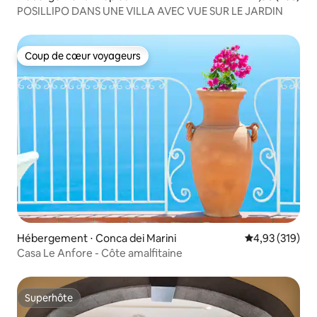
POSILLIPO DANS UNE VILLA AVEC VUE SUR LE JARDIN
Coup de cœur voyageurs
Coup de cœur voyageurs
Hébergement ⋅ Conca dei Marini
Évaluation moy
4,93 (319)
Casa Le Anfore - Côte amalfitaine
Superhôte
Superhôte