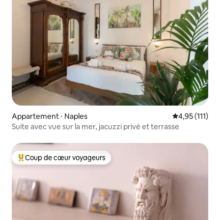
Appartement ⋅ Naples
Évaluation mo
4,95 (111)
Suite avec vue sur la mer, jacuzzi privé et terrasse
Coup de cœur voyageurs
Coups de cœur voyageurs les plus appréciés