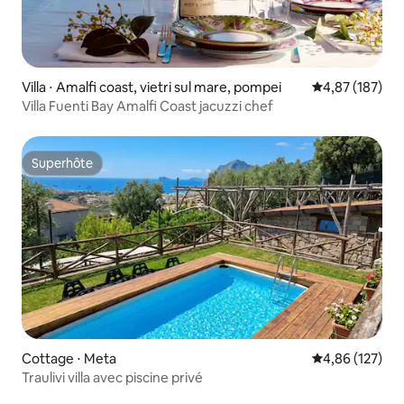
Villa ⋅ Amalfi coast, vietri sul mare, pompei
Évaluation moy
4,87 (187)
Villa Fuenti Bay Amalfi Coast jacuzzi chef
Superhôte
Superhôte
Cottage ⋅ Meta
Évaluation moy
4,86 (127)
Traulivi villa avec piscine privé