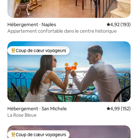
Hébergement ⋅ Naples
Évaluation moy
4,92 (193)
Appartement confortable dans le centre historique
Coup de cœur voyageurs
Coups de cœur voyageurs les plus appréciés
Hébergement ⋅ San Michele
Évaluation moy
4,99 (152)
La Rose Bleue
Coup de cœur voyageurs
Coups de cœur voyageurs les plus appréciés