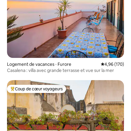
Logement de vacances ⋅ Furore
Évaluation moy
4,96 (170)
Casalena : villa avec grande terrasse et vue sur la mer
Coup de cœur voyageurs
Coups de cœur voyageurs les plus appréciés