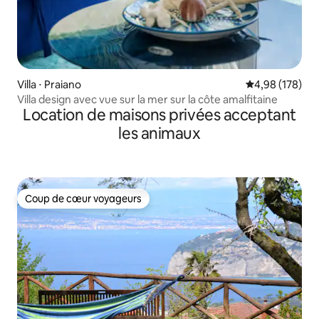
Villa ⋅ Praiano
Évaluation moy
4,98 (178)
Villa design avec vue sur la mer sur la côte amalfitaine
Location de maisons privées acceptant
les animaux
Coup de cœur voyageurs
Coup de cœur voyageurs