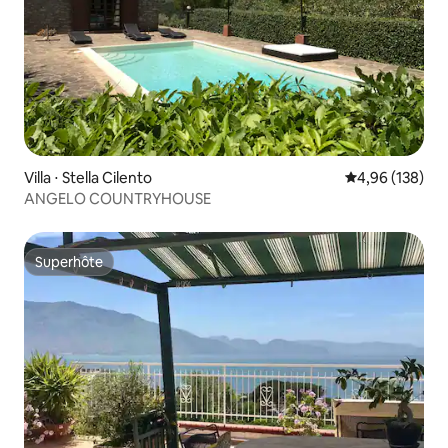
Villa ⋅ Stella Cilento
Évaluation moy
4,96 (138)
ANGELO COUNTRYHOUSE
Superhôte
Superhôte