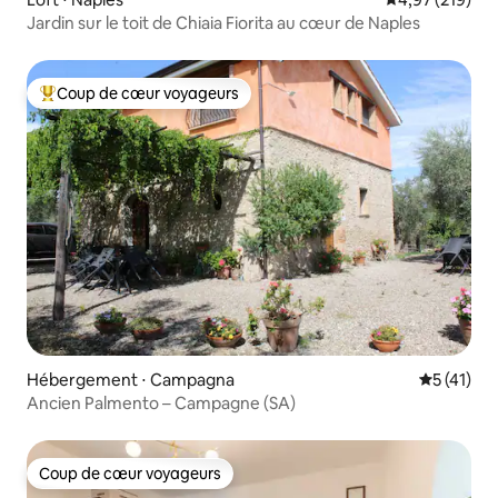
Jardin sur le toit de Chiaia Fiorita au cœur de Naples
Coup de cœur voyageurs
Coups de cœur voyageurs les plus appréciés
Hébergement ⋅ Campagna
Évaluation
5 (41)
Ancien Palmento – Campagne (SA)
Coup de cœur voyageurs
Coup de cœur voyageurs