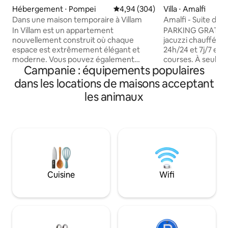
Hébergement ⋅ Pompei
Évaluation moyenne sur la base 
4,94 (304)
Villa ⋅ Amalfi
Dans une maison temporaire à Villam
Amalfi - Suite de
incroyable
In Villam est un appartement
PARKING GRATUIT s
nouvellement construit où chaque
jacuzzi chauffé, 
espace est extrêmement élégant et
24h/24 et 7j/7 et s
moderne. Vous pouvez également
courses. À seulem
Campanie : équipements populaires
profiter d'un espace extérieur pour les
du centre d'Amalfi
animaux de compagnie et un lit bébé est
pied par un chem
dans les locations de maisons acceptant
disponible sur demande. In Villam est un
empruntant les esca
les animaux
appartement nouvellement construit,
charmante retrait
chaque coin est meublé avec un goût et
parfaite pour se r
une élégance extrêmes. Vous pourrez
tout en étant proc
profiter d’un espace extérieur dédié aux
Depuis la terrasse
animaux de compagnie et sur demande,
d'une vue à couper
un lit bébé vous sera également fourni. Il
l'espace partiellem
sera également possible d’organiser des
pourrez bronzer en
excursions en bateau pour Capri et la
Cuisine
Wifi
côte amalfitaine