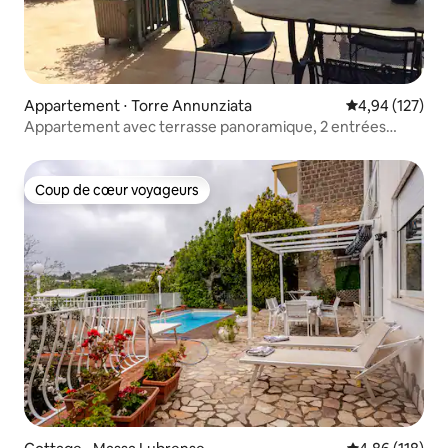
Appartement ⋅ Torre Annunziata
Évaluation moy
4,94 (127)
Appartement avec terrasse panoramique, 2 entrées
indépendantes.
Coup de cœur voyageurs
Coup de cœur voyageurs