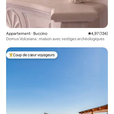
Appartement ⋅ Buccino
Évaluation moy
4,97 (134)
Domus Volceiana : maison avec vestiges archéologiques
Coup de cœur voyageurs
Coups de cœur voyageurs les plus appréciés