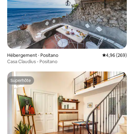
Hébergement ⋅ Positano
Évaluation moy
4,96 (269)
Casa Claudius - Positano
Superhôte
Superhôte