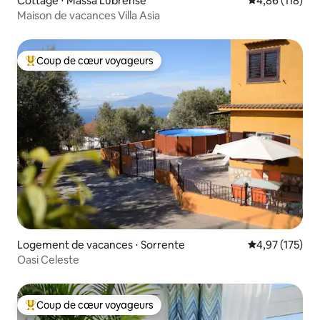
Cottage ⋅ Massa Lubrense
Évaluation moy
4,86 (118)
Maison de vacances Villa Asia
Coup de cœur voyageurs
Coups de cœur voyageurs les plus appréciés
Logement de vacances ⋅ Sorrente
Évaluation moy
4,97 (175)
Oasi Celeste
Coup de cœur voyageurs
Coups de cœur voyageurs les plus appréciés