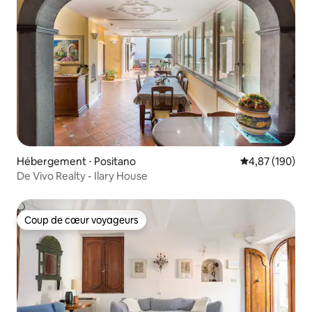
Hébergement ⋅ Positano
Évaluation moy
4,87 (190)
De Vivo Realty - Ilary House
Coup de cœur voyageurs
Coup de cœur voyageurs