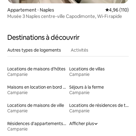
Appartement ⋅ Naples
Évaluation moy
4,96 (110)
Musée 3 Naples centre-ville Capodimonte, Wi-Fi rapide
Destinations à découvrir
Autres types de logements
Activités
Locations de maisons d'hôtes
Locations de villas
Campanie
Campanie
Maisons en location en bord de mer
Séjours à la ferme
Campanie
Campanie
Locations de maisons de ville
Locations de résidences de tourisme
Campanie
Campanie
Résidences d'appartements en location
Afficher plus
Campanie