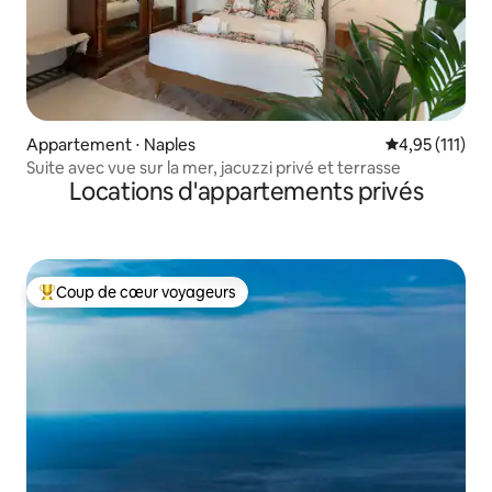
Appartement ⋅ Naples
Évaluation mo
4,95 (111)
Suite avec vue sur la mer, jacuzzi privé et terrasse
Locations d'appartements privés
Coup de cœur voyageurs
Coups de cœur voyageurs les plus appréciés