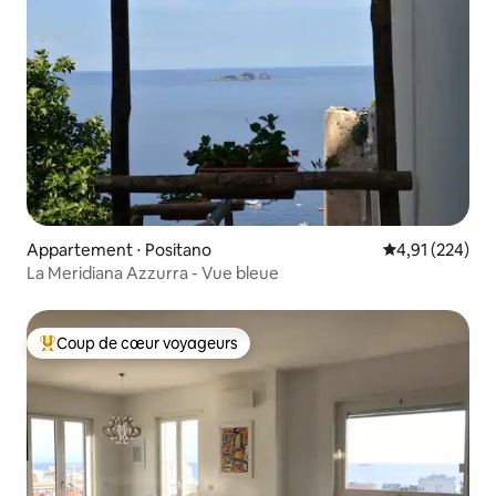
Appartement ⋅ Positano
Évaluation moy
4,91 (224)
La Meridiana Azzurra - Vue bleue
Coup de cœur voyageurs
Coups de cœur voyageurs les plus appréciés