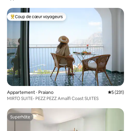
Coup de cœur voyageurs
Coups de cœur voyageurs les plus appréciés
Appartement ⋅ Praiano
Évaluation 
5 (231)
MIRTO SUITE- PEZZ PEZZ Amalfi Coast SUITES
Superhôte
Superhôte