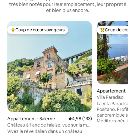
très bien notés pour leur emplacement, leur propreté
et bien plus encore.
Coup de cœur voyageurs
Coup de cœur 
Coups de cœur voyageurs les plus appréciés
Coups de cœur vo
Appartement ⋅ Po
Villa Paradiso
La Villa Paradiso 
Positano. Profitez
panoramique sur l
Appartement ⋅ Salerne
Évaluation moyenne sur la base 
4,98 (133)
Méditerranée le jo
Château à flanc de falaise, vue sur la mer
emporter par le s
de la côte amalfitaine
Vivez le rêve italien dans un château
vagues qui rencontr