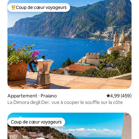
Coup de cœur voyageurs
Coups de cœur voyageurs les plus appréciés
Appartement ⋅ Praiano
Évaluation moy
4,99 (459)
La Dimora degli Dei : vue à couper le souffle sur la côte
Coup de cœur voyageurs
Coup de cœur voyageurs