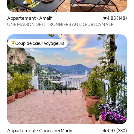
Appartement ⋅ Amalfi
Évaluation moy
4,85 (148)
UNE MAISON DE CITRONNIERS AU CŒUR D'AMALFI
Coup de cœur voyageurs
Coups de cœur voyageurs les plus appréciés
Appartement ⋅ Conca dei Marini
Évaluation moy
4,97 (330)