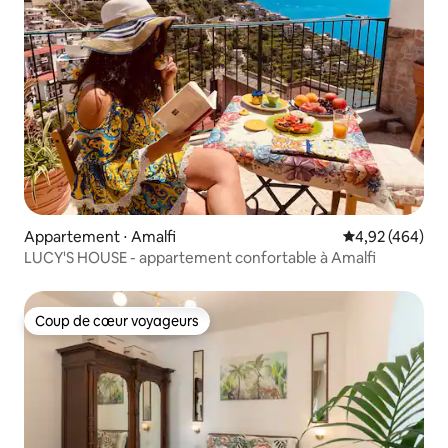
Appartement ⋅ Amalfi
Évaluation moy
4,92 (464)
LUCY'S HOUSE - appartement confortable à Amalfi
Coup de cœur voyageurs
Coup de cœur voyageurs