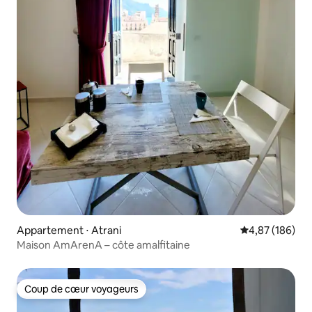
Appartement ⋅ Atrani
Évaluation moy
4,87 (186)
Maison AmArenA – côte amalfitaine
Coup de cœur voyageurs
Coup de cœur voyageurs