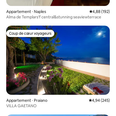
Appartement ⋅ Naples
Évaluation moy
4,88 (192)
Alma de Templars'f central&stunning seaviewterrace
Coup de cœur voyageurs
Coup de cœur voyageurs
Appartement ⋅ Praiano
Évaluation moy
4,94 (245)
VILLA GAETANO