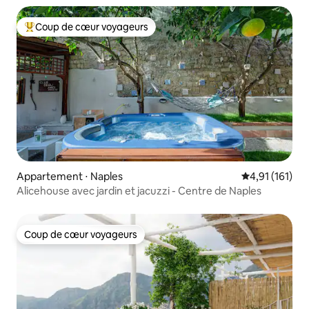
Coup de cœur voyageurs
Coups de cœur voyageurs les plus appréciés
Appartement ⋅ Naples
Évaluation moy
4,91 (161)
Alicehouse avec jardin et jacuzzi - Centre de Naples
Coup de cœur voyageurs
Coup de cœur voyageurs