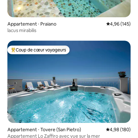
Appartement ⋅ Praiano
Évaluation moy
4,96 (145)
lacus mirabilis
Coup de cœur voyageurs
Coups de cœur voyageurs les plus appréciés
Appartement ⋅ Tovere (San Pietro)
Évaluation moy
4,98 (180)
Appartement Lo Zaffiro avec vue sur la mer