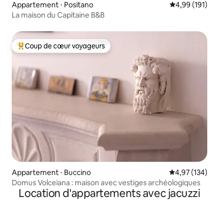
Appartement ⋅ Positano
Évaluation moy
4,99 (191)
La maison du Capitaine B&B
Coup de cœur voyageurs
Coups de cœur voyageurs les plus appréciés
Appartement ⋅ Buccino
Évaluation moy
4,97 (134)
Domus Volceiana : maison avec vestiges archéologiques
Location d'appartements avec jacuzzi