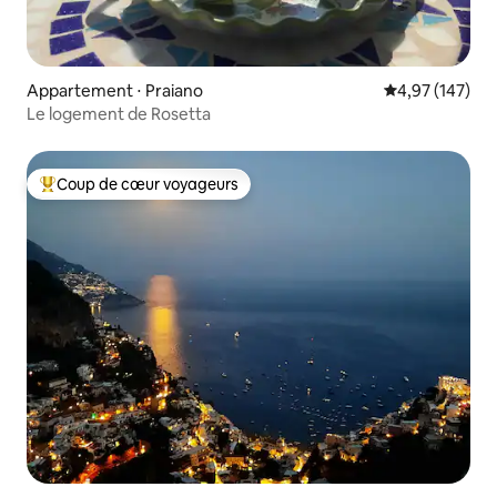
Appartement ⋅ Praiano
Évaluation moy
4,97 (147)
Le logement de Rosetta
Coup de cœur voyageurs
Coups de cœur voyageurs les plus appréciés