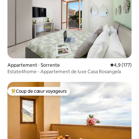
Appartement ⋅ Sorrente
Évaluation mo
4,9 (177)
Estate4home - Appartement de luxe Casa Rosangela
Coup de cœur voyageurs
Coups de cœur voyageurs les plus appréciés