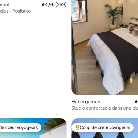
 la base de 123 commentaires : 4,99 sur 5
ment
Évaluation moyenne sur la base de 269 commen
4,96 (269)
dius - Positano
Hébergement
É
Studio confortable dans une pl
de citrons avec parking gratuit
de cœur voyageurs
Coup de cœur voyageurs
 cœur voyageurs les plus appréciés
Coups de cœur voyageurs les p