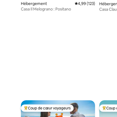
Hébergement
Évaluation moyenne sur
4,99 (123)
Héberge
Casa Il Melograno : Positano
Casa Clau
Coup de cœur voyageurs
Coup 
Coups de cœur voyageurs les plus appréciés
Coups de