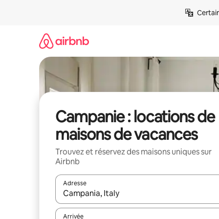
Aller
Certai
directement
au
contenu
Campanie : locations de
maisons de vacances
Trouvez et réservez des maisons uniques sur
Airbnb
Adresse
Lorsque les résultats s'affichent, utilisez les flèc
Arrivée