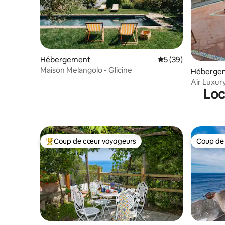
Hébergement
Évaluation moyenne 
5 (39)
Maison Melangolo - Glicine
Héberge
Air Luxur
Loc
Coup de cœur voyageurs
Coup de
Coups de cœur voyageurs les plus appréciés
Coup de