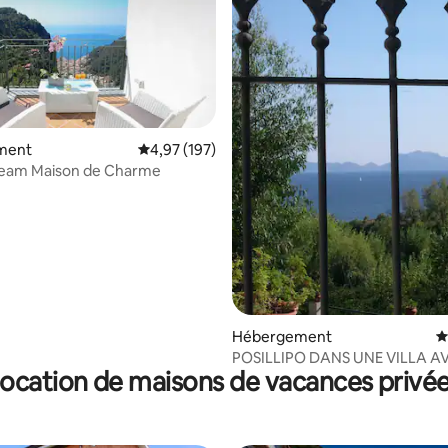
 la base de 152 commentaires : 4,99 sur 5
ment
Évaluation moyenne sur la base de 197 comme
4,97 (197)
ream Maison de Charme
Hébergement
É
POSILLIPO DANS UNE VILLA A
ocation de maisons de vacances privé
SUR LE JARDIN