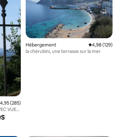
Hébergement
Évaluation moyenne sur
4,98 (129)
ntaires : 4,97 sur 5
la chérubini, une terrasse sur la mer
valuation moyenne sur la base de 285 commentaires : 4,95 sur 5
4,95 (285)
VEC VUE
es