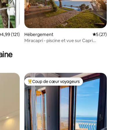
valuation moyenne sur la base de 121 commentaires : 4,99 sur 5
4,99 (121)
Hébergement
Évaluation moyenne
5 (27)
Miracapri - piscine et vue sur Capri
taires : 4,88 sur 5
15063044ext0114
aine
Coup de cœur voyageurs
Coups de cœur voyageurs les plus appréciés