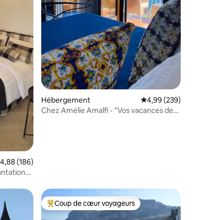
taires : 4,96 sur 5
Hébergement
Évaluation moyenne sur
4,99 (239)
Chez Amélie Amalfi - "Vos vacances de
rêve"
valuation moyenne sur la base de 186 commentaires : 4,88 sur 5
4,88 (186)
antation
Coup de cœur voyageurs
lus appréciés
Coups de cœur voyageurs les plus appréciés