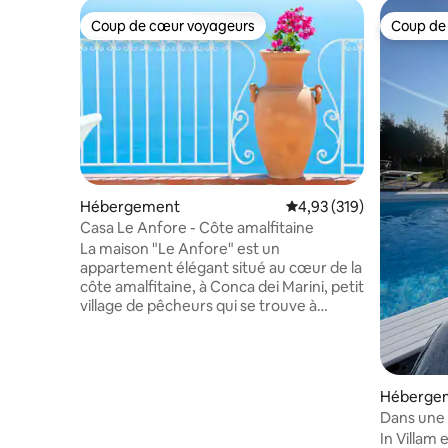
Coup de cœur voyageurs
Coup de
Coup de cœur voyageurs
Coup de
Hébergement
Évaluation moyenne sur
4,93 (319)
Casa Le Anfore - Côte amalfitaine
La maison "Le Anfore" est un
appartement élégant situé au cœur de la
côte amalfitaine, à Conca dei Marini, petit
village de pêcheurs qui se trouve à
seulement 4 km d'Amalfi. La maison fait
partie d'une ancienne structure et a été
entièrement rénovée en 2012, elle offre
une grande terrasse privée d'où vous
Héberge
pourrez profiter d'une belle vue sur le
Dans une 
golfe de Salerne et qui vous permet
In Villam
d'admirer également les falaises de