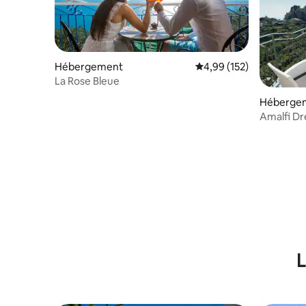
Hébergement
Évaluation moyenne sur
4,99 (152)
La Rose Bleue
Héberge
Amalfi D
L