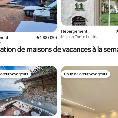
sur la base de 39 commentaires : 5 sur 5
Hébergement
É
Maison Tante Luisina
ment
Évaluation moyenne sur la base de 120 commen
4,88 (120)
y
ation de maisons de vacances à la sem
 cœur voyageurs
Coup de cœur voyageurs
 cœur voyageurs
Coup de cœur voyageurs