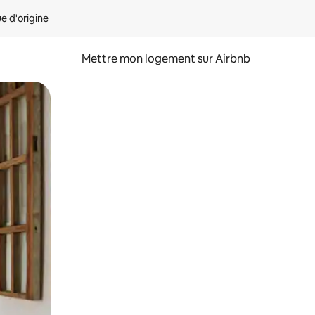
ue d'origine
Mettre mon logement sur Airbnb
sant glisser.