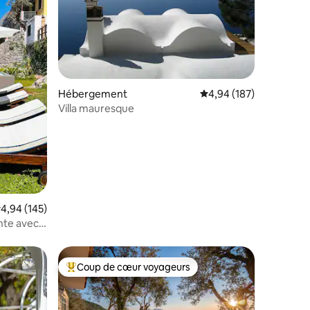
ntaires : 4,81 sur 5
Hébergement
Évaluation moyenne sur
4,94 (187)
Villa mauresque
valuation moyenne sur la base de 145 commentaires : 4,94 sur 5
4,94 (145)
nte avec
Coup de cœur voyageurs
lus appréciés
Coups de cœur voyageurs les plus appréciés