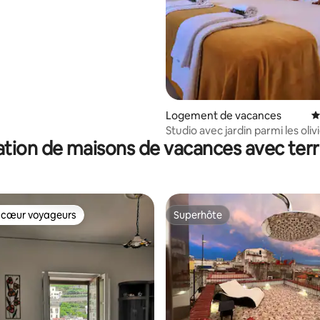
Logement de vacances
É
Studio avec jardin parmi les oliv
tion de maisons de vacances avec ter
Sorrente A
 cœur voyageurs
Superhôte
 cœur voyageurs
Superhôte