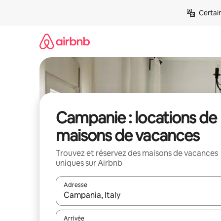
Aller
Certai
directement
au
contenu
Campanie : locations de
maisons de vacances
Trouvez et réservez des maisons de vacances
uniques sur Airbnb
Adresse
Lorsque les résultats s'affichent, utilisez les flèc
Arrivée