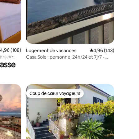
valuation moyenne sur la base de 108 commentaires : 4,96 sur 5
4,96 (108)
Logement de vacances
Évaluation moyenne sur
4,96 (143)
iers de
Casa Sole : personnel 24h/24 et 7j/7 -
rasse
Parking et accès à la mer
Coup de cœur voyageurs
Coup de cœur voyageurs