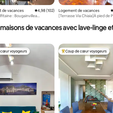
 de vacances
Évaluation moyenne sur la base de 102 commen
4,98 (102)
Logement de vacances
É
itaine : Bougainvillea
[Terrasse Via Chiaia]À pied de P
 la base de 152 commentaires : 4,97 sur 5
ca Casa »
& Toledo
maisons de vacances avec lave-linge e
 cœur voyageurs
Coup de cœur voyageurs
 cœur voyageurs
Coups de cœur voyageurs les p
 la base de 212 commentaires : 4,93 sur 5