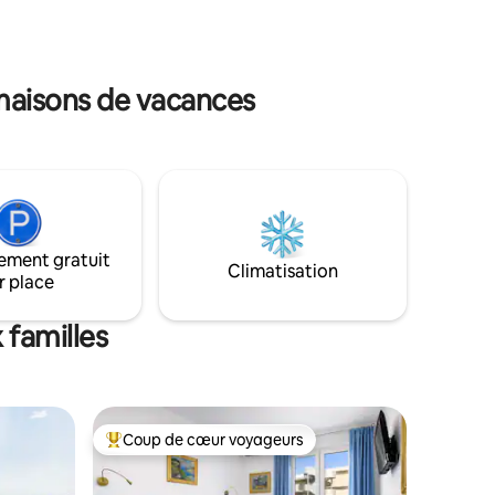
unique et
intimité totale et des couchers de soleil
s.
les plus spectaculaires de la côte,
rd'hui et
suspendus entre le parfum des agrumes
êve en
et la mer d'un bleu profond.
 maisons de vacances
ement gratuit
Climatisation
r place
 familles
Coup de cœur voyageurs
lus appréciés
Coups de cœur voyageurs les plus appréciés