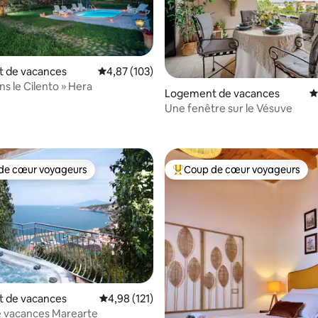
 de vacances
Évaluation moyenne sur la base de 103 comme
4,87 (103)
ns le Cilento » Hera
Logement de vacances
É
Une fenêtre sur le Vésuve
 la base de 152 commentaires : 4,84 sur 5
de cœur voyageurs
Coup de cœur voyageurs
 cœur voyageurs les plus appréciés
Coups de cœur voyageurs les p
 de vacances
Évaluation moyenne sur la base de 121 comme
4,98 (121)
la base de 170 commentaires : 4,96 sur 5
e vacances Marearte