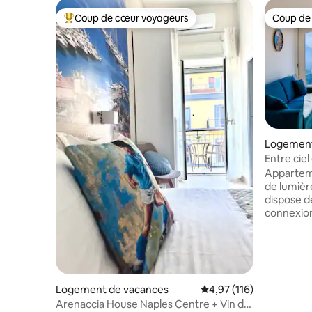
Coup de cœur voyageurs
Coup de
Coups de cœur voyageurs les plus appréciés
Coup de
Logement
Entre cie
vue sur la
Apparteme
de lumière natu
dispose de
connexion
cheveux, d
linge, d'u
repasser, i
cuisine e
tables à 
Logement de vacances
Évaluation moyenne sur
4,97 (116)
extérieure
Arenaccia House Naples Centre + Vin de
profiter d