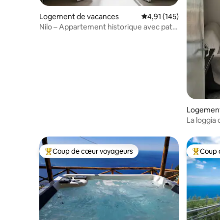
Logement de vacances
Évaluation moyenne sur
4,91 (145)
Nilo – Appartement historique avec patio
par Casa N
Logement
La loggia 
Coup de cœur voyageurs
Coup 
Coups de cœur voyageurs les plus appréciés
Coups de