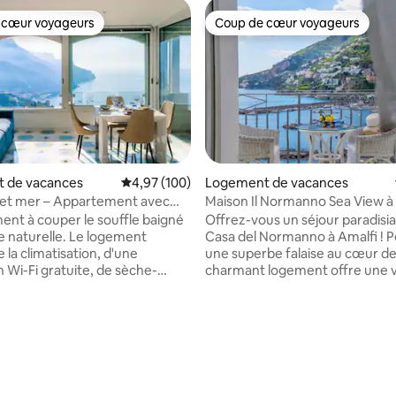
 cœur voyageurs
Coup de cœur voyageurs
 cœur voyageurs
Coup de cœur voyageurs
 de vacances
Évaluation moyenne sur la base de 100 commen
4,97 (100)
Logement de vacances
l et mer – Appartement avec
Maison Il Normanno Sea View à
 mer à Ravello
centre 2B2B
nt à couper le souffle baigné
Offrez-vous un séjour paradisia
relle. Le logement
Casa del Normanno à Amalfi ! P
 la climatisation, d'une
une superbe falaise au cœur de l
 Wi-Fi gratuite, de sèche-
charmant logement offre une 
'un lave-vaisselle, d'un lave-
imprenable sur la mer et Amalfi
n fer et d'une planche à
quelques pas de la plage, de
déal pour les longs séjours. La
l'emblématique cathédrale d'Am
st entièrement équipée. Les
port, des restaurants et des 
manger intérieures et
locaux, c'est le point de départ 
 la base de 116 commentaires : 4,97 sur 5
s sont la solution idéale pour
explorer la côte amalfitaine. 
e la vue tout en mangeant. Le
le charme authentique d'Amalfi