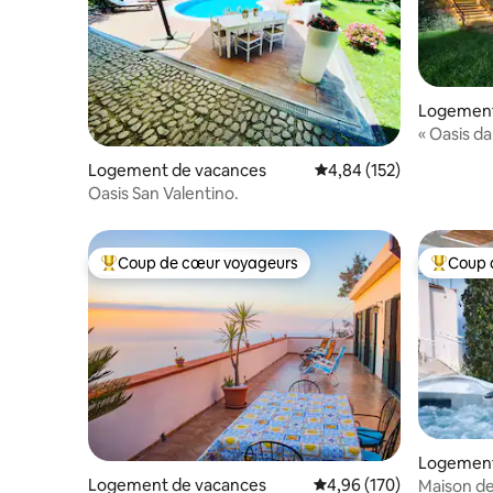
Logement
« Oasis da
Logement de vacances
Évaluation moyenne sur
4,84 (152)
Oasis San Valentino.
Coup de cœur voyageurs
Coup 
Coups de cœur voyageurs les plus appréciés
Coups de
Logement
Logement de vacances
Évaluation moyenne sur 
4,96 (170)
Maison d