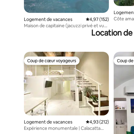
Logement
Côte amalf
Logement de vacances
Évaluation moyenne sur
4,97 (152)
« Romanti
Maison de capitaine (jacuzzi privé et vue
Location de 
sur la mer)
Coup de cœur voyageurs
Coup de
Coup de cœur voyageurs
Coup de
Logement de vacances
Évaluation moyenne sur
4,93 (212)
Expérience monumentale | Calacatta
Apt _ MaterDei