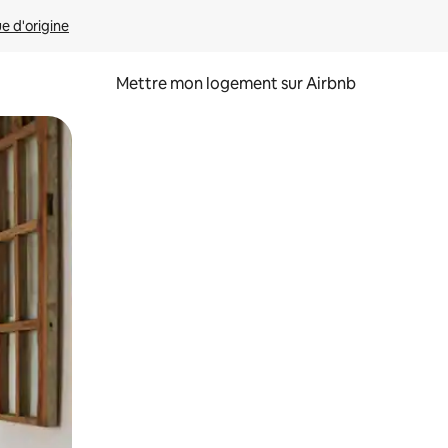
ue d'origine
Mettre mon logement sur Airbnb
sant glisser.