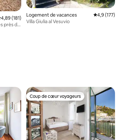
Logement de vacances
Évaluation moyenne su
4,9 (177)
valuation moyenne sur la base de 181 commentaires : 4,89 sur 5
4,89 (181)
Villa Giulia al Vesuvio
s près de
ntaires : 4,83 sur 5
Coup de cœur voyageurs
Coup de cœur voyageurs