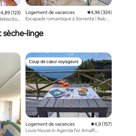
Logement de vacances
Évaluation moyenne sur
4,96 (324)
taires : 4,98 sur 5
valuation moyenne sur la base de 123 commentaires : 4,89 sur 5
4,89 (123)
Escapade romantique à Sorrente | Balcon
lebiscito
en bord de mer ☆
t sèche-linge
Coup de cœur voyageurs
lus appréciés
Coup de cœur voyageurs
Logement de vacances
Évaluation moyenne su
4,9 (157)
Louis House in Agerola for Amalfi