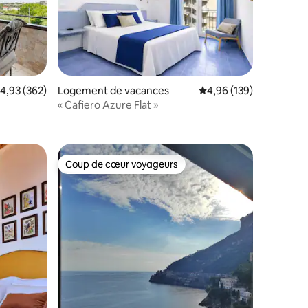
ntaires : 4,87 sur 5
valuation moyenne sur la base de 362 commentaires : 4,93 sur 5
4,93 (362)
Logement de vacances
Évaluation moyenne sur
4,96 (139)
« Cafiero Azure Flat »
Coup de cœur voyageurs
lus appréciés
Coup de cœur voyageurs
ntaires : 4,98 sur 5