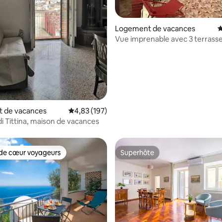
 la base de 145 commentaires : 4,91 sur 5
Logement de vacances
É
Vue imprenable avec 3 terrasse
la PIAZZA DANTE !
 de vacances
Évaluation moyenne sur la base de 197 comme
4,83 (197)
di Tittina, maison de vacances
de cœur voyageurs
Superhôte
 cœur voyageurs les plus appréciés
Superhôte