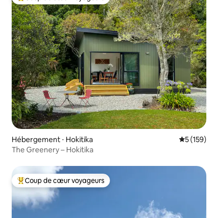
Coups de cœur voyageurs les plus appréciés
Hébergement ⋅ Hokitika
Évaluation 
5 (159)
The Greenery – Hokitika
Coup de cœur voyageurs
Coups de cœur voyageurs les plus appréciés