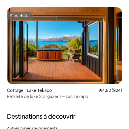
Superhôte
Superhôte
Cottage ⋅ Lake Tekapo
Évaluation moy
4,82 (924)
Retraite de luxe Stargazer's – Lac Tekapo
Destinations à découvrir
Autres types de logements