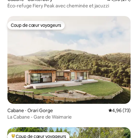
Éco-refuge Fiery Peak avec cheminée et jacuzzi
Coup de cœur voyageurs
Coup de cœur voyageurs
Cabane ⋅ Orari Gorge
Évaluation mo
4,96 (73)
La Cabane - Gare de Waimarie
Coup de cœur voyageurs