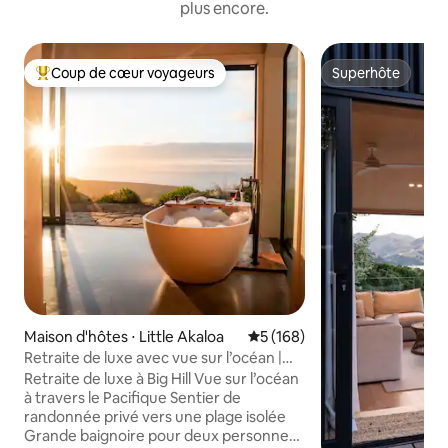
plus encore.
Coup de cœur voyageurs
Superhôte
Coups de cœur voyageurs les plus appréciés
Superhôte
Maison d'hôtes ⋅ Little Akaloa
Évaluation moyenne sur la ba
5 (168)
Retraite de luxe avec vue sur l’océan |
Plage privée
Retraite de luxe à Big Hill Vue sur l’océan
à travers le Pacifique Sentier de
randonnée privé vers une plage isolée
Grande baignoire pour deux personnes