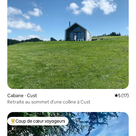
Cabane ⋅ Cust
Évaluation
5 (17)
Retraite au sommet d'une colline à Cust
Coup de cœur voyageurs
Coups de cœur voyageurs les plus appréciés