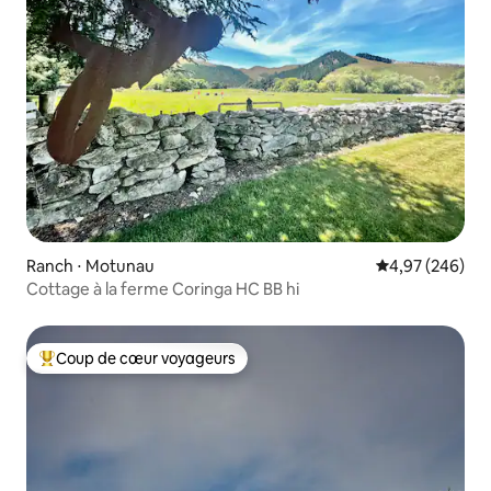
Ranch ⋅ Motunau
Évaluation moy
4,97 (246)
Cottage à la ferme Coringa HC BB hi
Coup de cœur voyageurs
Coups de cœur voyageurs les plus appréciés