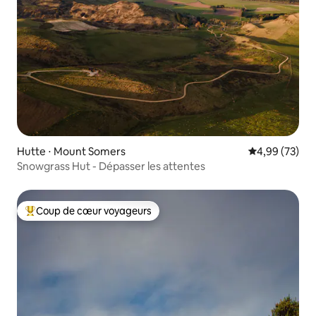
Hutte ⋅ Mount Somers
Évaluation mo
4,99 (73)
Snowgrass Hut - Dépasser les attentes
Coup de cœur voyageurs
Coups de cœur voyageurs les plus appréciés