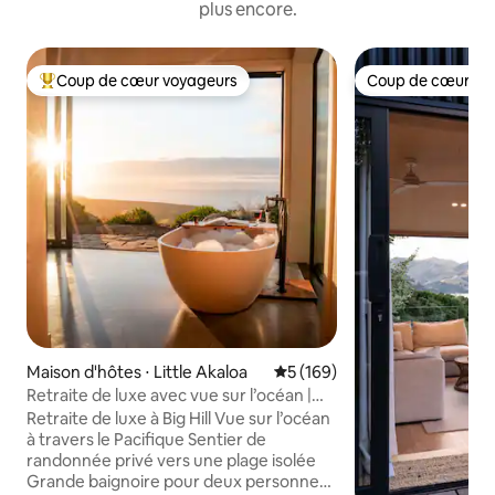
plus encore.
Coup de cœur voyageurs
Coup de cœur vo
Coups de cœur voyageurs les plus appréciés
Coup de cœur vo
Maison d'hôtes ⋅ Little Akaloa
Évaluation moyenne sur la ba
5 (169)
Retraite de luxe avec vue sur l’océan |
Plage privée
Retraite de luxe à Big Hill Vue sur l’océan
à travers le Pacifique Sentier de
randonnée privé vers une plage isolée
Grande baignoire pour deux personnes