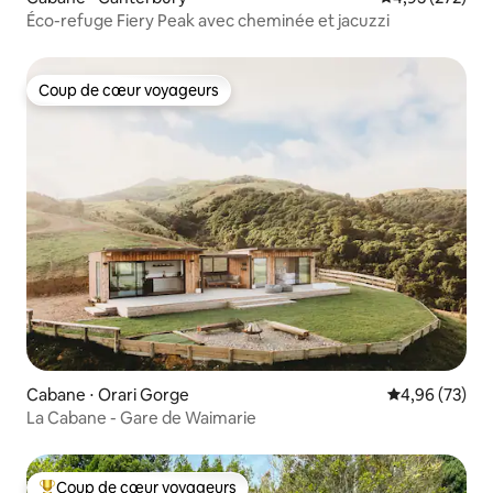
Éco-refuge Fiery Peak avec cheminée et jacuzzi
Coup de cœur voyageurs
Coup de cœur voyageurs
Cabane ⋅ Orari Gorge
Évaluation mo
4,96 (73)
La Cabane - Gare de Waimarie
Coup de cœur voyageurs