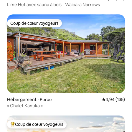
Lime Hut avec sauna à bois - Waipara Narrows
Coup de cœur voyageurs
Coup de cœur voyageurs
Hébergement ⋅ Purau
Évaluation moy
4,94 (135)
« Chalet Kanuka »
Coup de cœur voyageurs
Coups de cœur voyageurs les plus appréciés