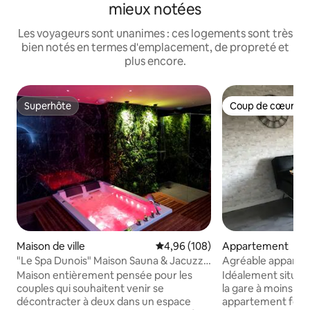
mieux notées
Les voyageurs sont unanimes : ces logements sont très
bien notés en termes d'emplacement, de propreté et
plus encore.
Superhôte
Coup de cœur vo
Superhôte
Coup de cœur vo
Maison de ville
Évaluation moyenne sur la base 
4,96 (108)
Appartement
"Le Spa Dunois" Maison Sauna & Jacuzzi
Agréable appartem
privatifs
ville
Maison entièrement pensée pour les
Idéalement situé, e
couples qui souhaitent venir se
la gare à moins de
décontracter à deux dans un espace
appartement fonct