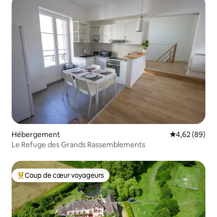
Hébergement
Évaluation mo
4,62 (89)
Le Refuge des Grands Rassemblements
Coup de cœur voyageurs
Coups de cœur voyageurs les plus appréciés