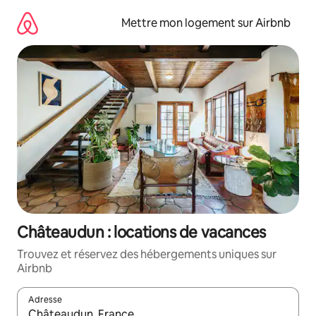
Aller
directement
Mettre mon logement sur Airbnb
au
contenu
Châteaudun : locations de vacances
Trouvez et réservez des hébergements uniques sur
Airbnb
Adresse
Lorsque les résultats s'affichent, utilisez les flèches vers le hau