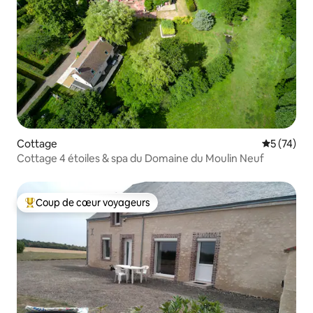
Cottage
Évaluation
5 (74)
Cottage 4 étoiles & spa du Domaine du Moulin Neuf
Coup de cœur voyageurs
Coups de cœur voyageurs les plus appréciés