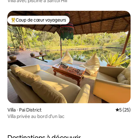
Villa avec piscine à Santol Hill
Coup de cœur voyageurs
Coups de cœur voyageurs les plus appréciés
Villa ⋅ Pai District
Évaluation
5 (25)
Villa privée au bord d'un lac
Destinations à découvrir