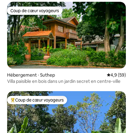
Coup de cœur voyageurs
Coup de cœur voyageurs
Hébergement ⋅ Suthep
Évaluation m
4,9 (59)
Villa paisible en bois dans un jardin secret en centre-ville
Coup de cœur voyageurs
Coups de cœur voyageurs les plus appréciés