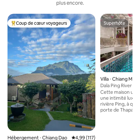
plus encore.
Coup de cœur voyageurs
Superhôte
Coups de cœur voyageurs les plus appréciés
Superhôte
Villa ⋅ Chiang Mai
Dala Ping River H
Cette maison uniq
une intimité luxuri
rivière Ping, à qu
porte de Thapae, 
commerciaux et de
Nimmanhaemin. Il y a deux chambres
avec salle de bains
extérieures couver
Hébergement ⋅ Chiang Dao
Évaluation moyenne sur la base 
4,99 (117)
C'est une escapade