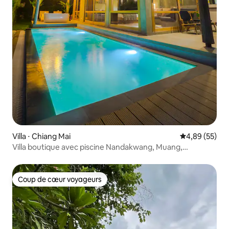
Villa ⋅ Chiang Mai
Évaluation mo
4,89 (55)
Villa boutique avec piscine Nandakwang, Muang,
Chiangmai
Coup de cœur voyageurs
Coup de cœur voyageurs