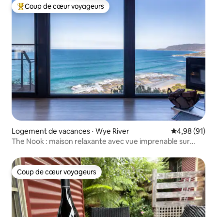
Coup de cœur voyageurs
Coups de cœur voyageurs les plus appréciés
Logement de vacances ⋅ Wye River
Évaluation mo
4,98 (91)
The Nook : maison relaxante avec vue imprenable sur
l'océan
Coup de cœur voyageurs
Coup de cœur voyageurs