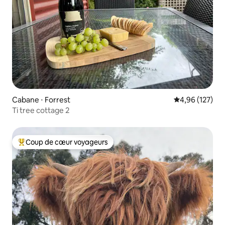
Cabane ⋅ Forrest
Évaluation moy
4,96 (127)
Ti tree cottage 2
Coup de cœur voyageurs
Coups de cœur voyageurs les plus appréciés