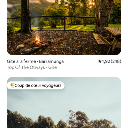
Gîte à la ferme ⋅ Barramunga
Évaluation moy
4,92 (248)
Top Of The Otways - Gîte
Coup de cœur voyageurs
Coups de cœur voyageurs les plus appréciés