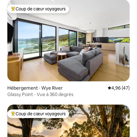
Coup de cœur voyageurs
Coups de cœur voyageurs les plus appréciés
Hébergement ⋅ Wye River
Évaluation mo
4,96 (47)
Glassy Point - Vue à 360 degrés
Coup de cœur voyageurs
Coups de cœur voyageurs les plus appréciés