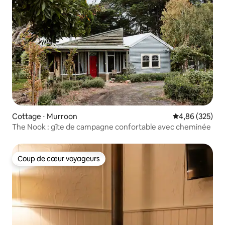
Cottage ⋅ Murroon
Évaluation moy
4,86 (325)
The Nook : gîte de campagne confortable avec cheminée
Coup de cœur voyageurs
Coup de cœur voyageurs