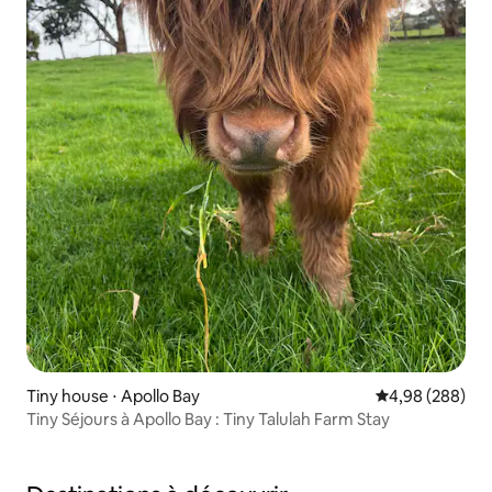
Tiny house ⋅ Apollo Bay
Évaluation moy
4,98 (288)
Tiny Séjours à Apollo Bay : Tiny Talulah Farm Stay