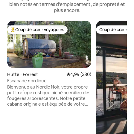
bien notés en termes d'emplacement, de propreté et
plus encore.
Coup de cœur voyageurs
Coup de cœur vo
Coups de cœur voyageurs les plus appréciés
Coup de cœur vo
Hutte ⋅ Forrest
Évaluation moyenne sur la base 
4,99 (380)
Escapade nordique
Bienvenue au Nordic Noir, votre propre
petit refuge rustique niché au milieu des
fougères arborescentes. Notre petite
cabane originale est équipée de votre
propre sauna et spa nordique Spruce
pour rajeunir votre corps après avoir
exploré Forrest à vélo ou à pied. La
cabane et la cabane de barbecue sont à
votre disposition et sont reliées par une