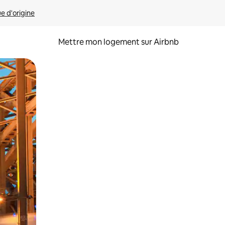
ue d'origine
Mettre mon logement sur Airbnb
sant glisser.