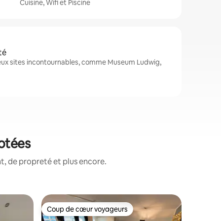
Cuisine, Wifi et Piscine
té
eux sites incontournables, comme Museum Ludwig,
notées
, de propreté et plus encore.
Apparte
Coup de cœur voyageurs
Coup de
Coup de cœur voyageurs
Coup de
🔑 80 m²