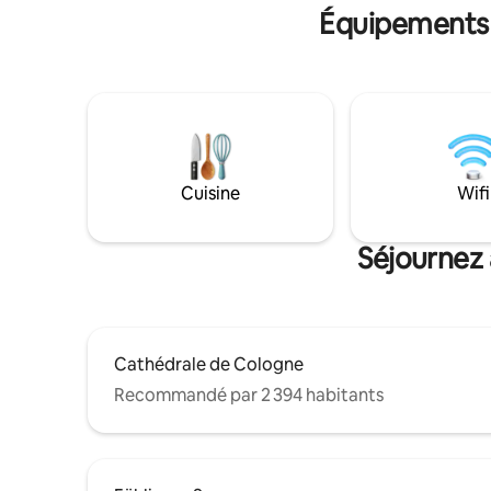
KölnMesse
Équipements 
minimum : 25 Lit bébé + chaise haute
par un tra
disponible, veuillez demander !
gare cent
Cuisine
Wifi
Séjournez 
Cathédrale de Cologne
Recommandé par 2 394 habitants