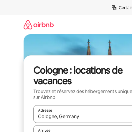
Aller
Certai
directement
au
contenu
Cologne : locations de
vacances
Trouvez et réservez des hébergements uniqu
sur Airbnb
Adresse
Lorsque les résultats s'affichent, utilisez les flèc
Arrivée