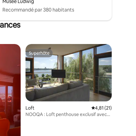
Musée Ludwig
Recommandé par 380 habitants
cances
Superhôte
Superhôte
taires : 4,96 sur 5
Loft
Évaluation moyenne su
4,81 (21)
NOOQA : Loft penthouse exclusif avec
vue sur le Rhin