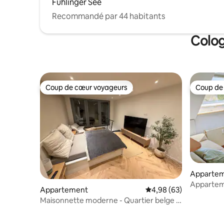
Fühlinger See
Recommandé par 44 habitants
Colog
Coup de cœur voyageurs
Coup de
Coup de cœur voyageurs
Coup de
Apparte
Apparteme
Appartement
Évaluation moyenne sur
4,98 (63)
calme/lu
Maisonnette moderne - Quartier belge -
Très bien situé !