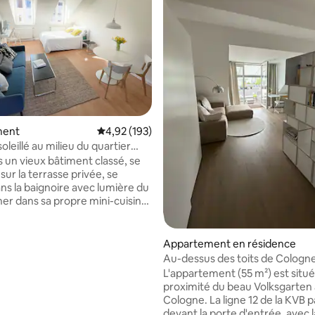
r la base de 221 commentaires : 4,9 sur 5
ment
Évaluation moyenne sur la base de 193 comme
4,92 (193)
oleillé au milieu du quartier
hrenfeld
s un vieux bâtiment classé, se
ur la terrasse privée, se
ans la baignoire avec lumière du
iner dans sa propre mini-cuisine.
e lumière et d'air. Il y a un
e de travail avec ordinateur.
ons offrent d'innombrables
Appartement en résidence
s et cafés. Il y a divers lieux de
Au-dessus des toits de Cologn
et d'événements à distance de
balcon et vue sur la cathédrale
L'appartement (55 m²) est situé
a station de métro Piusstraße
proximité du beau Volksgarten 
juste devant la porte. De là, il
Cologne. La ligne 12 de la KVB p
ter 18 minutes pour
devant la porte d'entrée, avec 