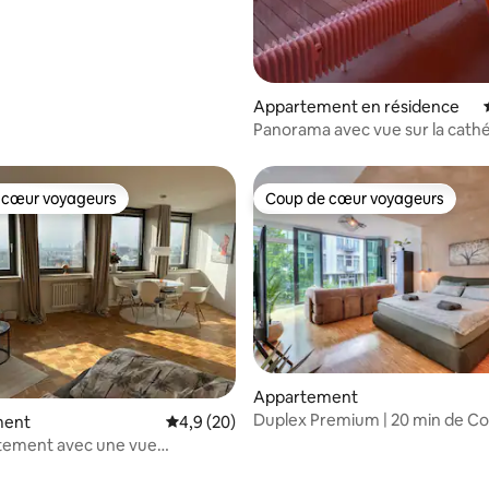
Appartement en résidence
Panorama avec vue sur la cath
 cœur voyageurs
Coup de cœur voyageurs
 cœur voyageurs
Coup de cœur voyageurs
Appartement
Duplex Premium | 20 min de Co
r la base de 22 commentaires : 4,95 sur 5
ment
Évaluation moyenne sur la base de 20 comm
4,9 (20)
Garage et terrasse
rtement avec une vue
e sur Cologne