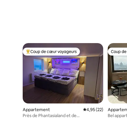
Coup de cœur voyageurs
Coup de
Coups de cœur voyageurs les plus appréciés
Coup de
Appartement
Évaluation moyenne su
4,95 (22)
Apparte
Près de Phantasialand et de
Bel appa
Cologne | Jacuzzi et sauna
imprenabl