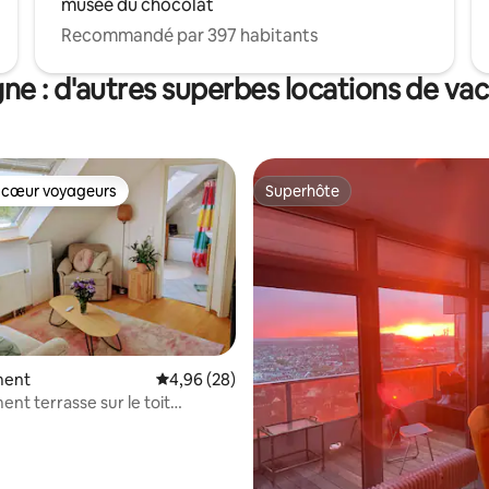
musée du chocolat
Recommandé par 397 habitants
ne : d'autres superbes locations de va
 cœur voyageurs
Superhôte
 cœur voyageurs
Superhôte
ment
Évaluation moyenne sur la base de 28 commen
4,96 (28)
nt terrasse sur le toit
 la base de 63 commentaires : 4,98 sur 5
mineux