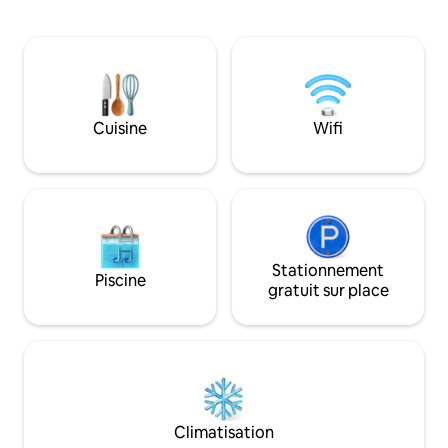
un lugar mágico y con encanto. El
longues. La terrasse sur le toit et la
Savanna Beach es un lugar mágico,
terrasse de salle 
decorado con mucho encanto y con
excellent espace po
todo lujo de detalles. Decorado en un
détendre et profit
estilo boho, natural y étnico. La
et des vues incroyables Le pe
iluminación por la noche es muy
une décoration de
acogedora y romántica y las vistas son
ouvert, les deux 
Cuisine
Wifi
increíbles. Las cristaleras del salón se
sur la mer et peuve
deslizan una sobre la otra y el balcón
confortablement 
queda completamente abierto al mar. En
la zona de la terraza hay una gran cama
balinesa (180x180), un Jacuzzi
climatizado con iluminación nocturna y
una zona de asientos para poder
relajarte leyendo un libro o tomando un
Stationnement
Piscine
cóctel. El apartamento dispone de dos
gratuit sur place
habitaciones con vistas al mar. Una de
ellas está completamente acristalada
creando así un espacio amplio y
luminoso. Tanto las cristaleras del salón
como las de las dos habitaciones
disponen de estores opacos
automáticos para así crear privacidad
Climatisation
entre una zona y otra a la hora de