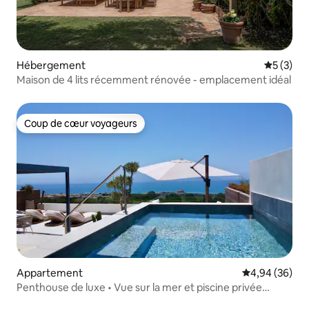
Hébergement
Évaluatio
5 (3)
Maison de 4 lits récemment rénovée - emplacement idéal
Coup de cœur voyageurs
Coup de cœur voyageurs
Appartement
Évaluation mo
4,94 (36)
Penthouse de luxe • Vue sur la mer et piscine privée
chauffée