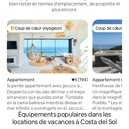
bien notés en termes d'emplacement, de propreté et
plus encore.
Coup de cœur voyageurs
Coup de cœur vo
Coups de cœur voyageurs les plus appréciés
Coup de cœur vo
Appartement
Évaluation moyenne sur la ba
5 (194)
Appartement en r
Superbe appartement avec jacuzzi à
Penthouse de luxe
Savanna Beach
piscine à débord
Despierta con las olas del mar y el mejor
Un magnifique pen
amanecer que puedas soñar. Túmbate
dans le magnifique
en la cama balinesa mientras divisas el
Pueblo. * Les meilleures vues sur l'océan
mar infinito o sumérgete en el Jacuzzi
et la montagne que
Équipements populaires dans les
climatizado mientras te tomas una copa
offrir * Détendez-vous sur votre
de cava. El Savanna Beach está pensado
terrasse privée su
locations de vacances à Costa del Sol
para pasar unas vacaciones relajantes en
un jacuzzi, un lit d