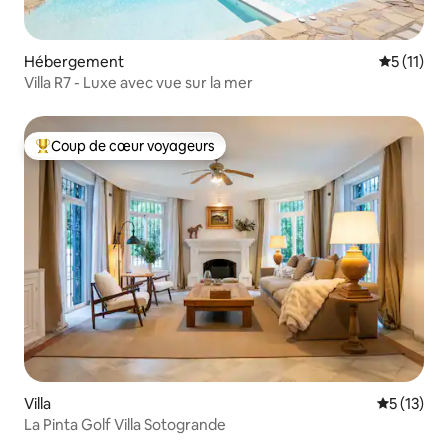
Hébergement
Évaluatio
5 (11)
Villa R7 - Luxe avec vue sur la mer
Coup de cœur voyageurs
Coups de cœur voyageurs les plus appréciés
Villa
Évaluation
5 (13)
La Pinta Golf Villa Sotogrande