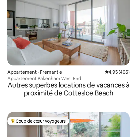
Appartement ⋅ Fremantle
Évaluation moy
4,95 (406)
Appartement Pakenham West End
Autres superbes locations de vacances à
proximité de Cottesloe Beach
Coup de cœur voyageurs
Coups de cœur voyageurs les plus appréciés