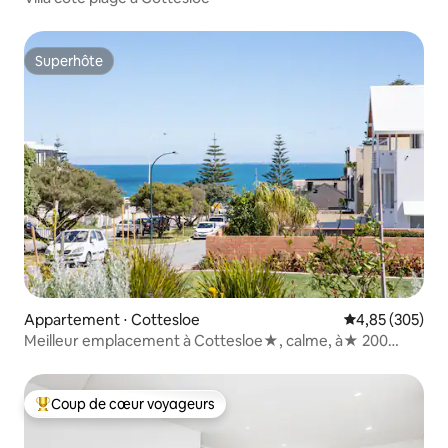
Superhôte
Superhôte
Appartement ⋅ Cottesloe
Évaluation moy
4,85 (305)
Meilleur emplacement à Cottesloe★, calme, à★ 200
mètres de la plage
Coup de cœur voyageurs
Coups de cœur voyageurs les plus appréciés