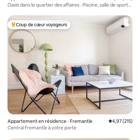
Oasis dans le quartier des affaires · Piscine, salle de sport,
balcon · Parking gratuit
Coup de cœur voyageurs
Coups de cœur voyageurs les plus appréciés
Appartement en résidence ⋅ Fremantle
Évaluation moy
4,97 (215)
Central Fremantle à votre porte