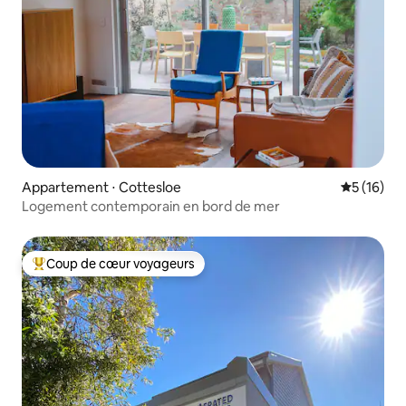
Appartement ⋅ Cottesloe
Évaluation
5 (16)
Logement contemporain en bord de mer
Coup de cœur voyageurs
Coups de cœur voyageurs les plus appréciés