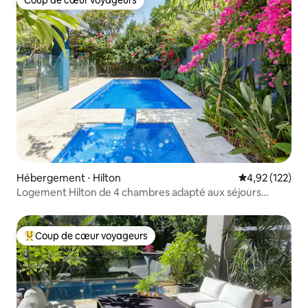
Coup de cœur voyageurs
Hébergement ⋅ Hilton
Évaluation moy
4,92 (122)
Logement Hilton de 4 chambres adapté aux séjours
courte ou longue durée
Coup de cœur voyageurs
Coups de cœur voyageurs les plus appréciés