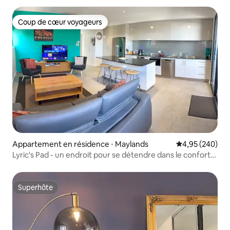
Coup de cœur voyageurs
Coup de cœur voyageurs
Appartement en résidence ⋅ Maylands
Évaluation moy
4,95 (240)
Lyric's Pad - un endroit pour se détendre dans le confort
et profiter
Superhôte
Superhôte