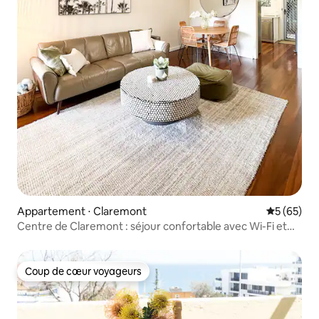
Appartement ⋅ Claremont
Évaluation
5 (65)
Centre de Claremont : séjour confortable avec Wi-Fi et
parking
Coup de cœur voyageurs
Coup de cœur voyageurs