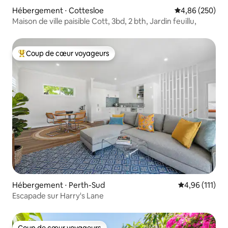
Hébergement ⋅ Cottesloe
Évaluation moy
4,86 (250)
Maison de ville paisible Cott, 3bd, 2 bth, Jardin feuillu,
Coup de cœur voyageurs
Coups de cœur voyageurs les plus appréciés
Hébergement ⋅ Perth-Sud
Évaluation moy
4,96 (111)
Escapade sur Harry's Lane
Coup de cœur voyageurs