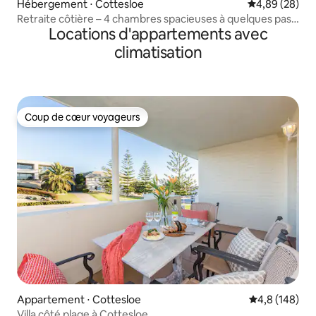
Hébergement ⋅ Cottesloe
Évaluation mo
4,89 (28)
Retraite côtière – 4 chambres spacieuses à quelques pas
Locations d'appartements avec
de la plage
climatisation
Coup de cœur voyageurs
Coup de cœur voyageurs
Appartement ⋅ Cottesloe
Évaluation mo
4,8 (148)
Villa côté plage à Cottesloe