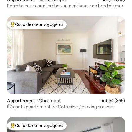
Retraite pour couples dans un penthouse en bord de mer
Coup de cœur voyageurs
Coups de cœur voyageurs les plus appréciés
Appartement ⋅ Claremont
Évaluation moy
4,94 (356)
Élégant appartement de Cottesloe / parking couvert.
Coup de cœur voyageurs
Coups de cœur voyageurs les plus appréciés