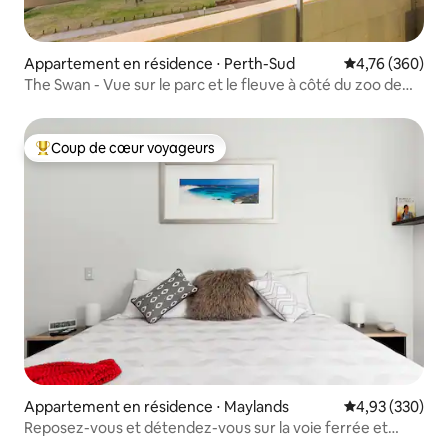
Appartement en résidence ⋅ Perth-Sud
Évaluation moy
4,76 (360)
The Swan - Vue sur le parc et le fleuve à côté du zoo de
Perth
Coup de cœur voyageurs
Coups de cœur voyageurs les plus appréciés
Appartement en résidence ⋅ Maylands
Évaluation moy
4,93 (330)
Reposez-vous et détendez-vous sur la voie ferrée et
l'espace voiture