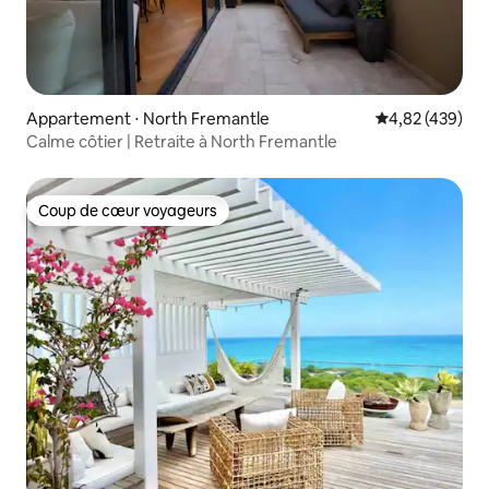
Appartement ⋅ North Fremantle
Évaluation moy
4,82 (439)
Calme côtier | Retraite à North Fremantle
Coup de cœur voyageurs
Coup de cœur voyageurs