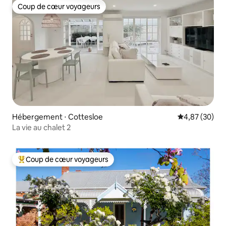
Coup de cœur voyageurs
Coup de cœur voyageurs
Hébergement ⋅ Cottesloe
Évaluation mo
4,87 (30)
La vie au chalet 2
Coup de cœur voyageurs
Coups de cœur voyageurs les plus appréciés