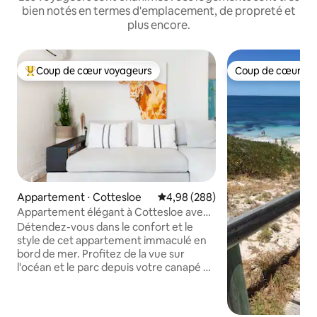
bien notés en termes d'emplacement, de propreté et
plus encore.
Coup de cœur voyageurs
Coup de cœur vo
Coups de cœur voyageurs les plus appréciés
Coup de cœur vo
Appartement ⋅ Cottesloe
Évaluation moyenne sur la base 
4,98 (288)
Appartement élégant à Cottesloe avec
vue sur l'océan
Détendez-vous dans le confort et le
style de cet appartement immaculé en
bord de mer. Profitez de la vue sur
l'océan et le parc depuis votre canapé et
votre patio ou sortez par la porte
d'entrée et profitez de la plage
emblématique de Cottesloe et des