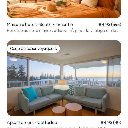
Maison d'hôtes ⋅ South Fremantle
Évaluation moy
4,93 (595)
Retraite au studio ayurvédique • À pied de la plage et des
cafés
Coup de cœur voyageurs
Coup de cœur voyageurs
Appartement ⋅ Cottesloe
Évaluation mo
4,93 (90)