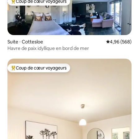
Coup de cœur voyageurs
Coups de cœur voyageurs les plus appréciés
Suite ⋅ Cottesloe
Évaluation moy
4,96 (568)
Havre de paix idyllique en bord de mer
Coup de cœur voyageurs
Coups de cœur voyageurs les plus appréciés