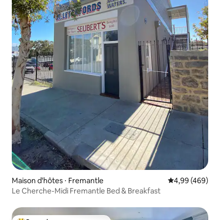
Maison d'hôtes ⋅ Fremantle
Évaluation moy
4,99 (469)
Le Cherche-Midi Fremantle Bed & Breakfast