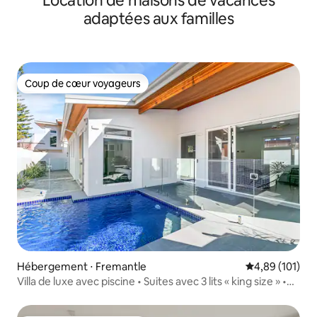
Location de maisons de vacances
adaptées aux familles
Coup de cœur voyageurs
Coup de cœur voyageurs
Hébergement ⋅ Fremantle
Évaluation moy
4,89 (101)
Villa de luxe avec piscine • Suites avec 3 lits « king size » •
Ville accessible à pied