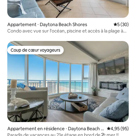
Appartement ⋅ Daytona Beach Shores
Évaluation
5 (30)
Condo avec vue sur l'océan, piscine et accès à la plage à
DBS
Coup de cœur voyageurs
Coup de cœur voyageurs
Appartement en résidence ⋅ Daytona Beach S
Évaluation mo
4,95 (95)
hores
Paradis de vacances au 21e étage en bord de🏖 mer !!