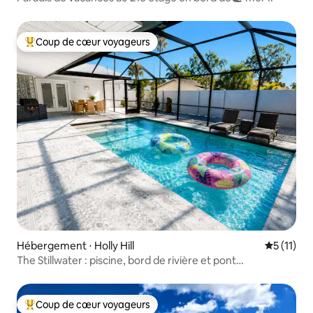
Coup de cœur voyageurs
Coups de cœur voyageurs les plus appréciés
Hébergement ⋅ Holly Hill
Évaluatio
5 (11)
The Stillwater : piscine, bord de rivière et pont
d'observation
Coup de cœur voyageurs
Coups de cœur voyageurs les plus appréciés