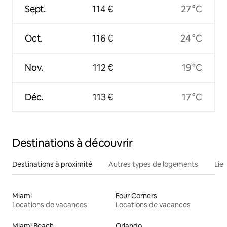
Sept.
114 €
27 °C
Oct.
116 €
24 °C
Nov.
112 €
19 °C
Déc.
113 €
17 °C
Destinations à découvrir
Destinations à proximité
Autres types de logements
Lie
Miami
Four Corners
Locations de vacances
Locations de vacances
Miami Beach
Orlando