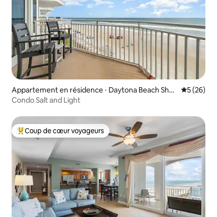
Appartement en résidence ⋅ Daytona Beach Shor
Évaluation
5 (26)
es
Condo Salt and Light
Coup de cœur voyageurs
Coups de cœur voyageurs les plus appréciés