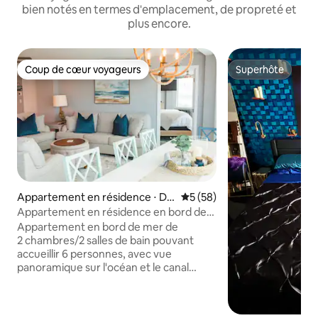
bien notés en termes d'emplacement, de propreté et
plus encore.
Coup de cœur voyageurs
Superhôte
Coup de cœur voyageurs
Superhôte
Appartement en résidence ⋅ Da
Évaluation moyenne sur la b
5 (58)
ytona Beach Shores
Appartement en résidence en bord de
mer : vue sur l'océan et le long de la côte
Appartement en bord de mer de
2 chambres/2 salles de bain pouvant
accueillir 6 personnes, avec vue
panoramique sur l'océan et le canal
côtier. Cuisine complète, lave-
linge/sèche-linge dans le logement,
2 télévisions, piscine privée et jacuzzi,