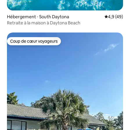
Hébergement ⋅ South Daytona
Évaluation m
4,9 (49)
Retraite à la maison à Daytona Beach
Coup de cœur voyageurs
Coup de cœur voyageurs