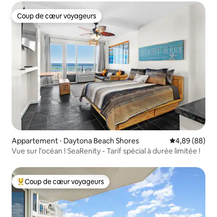
Coup de cœur voyageurs
Coup de cœur voyageurs
Appartement ⋅ Daytona Beach Shores
Évaluation mo
4,89 (88)
Vue sur l'océan ! SeaRenity - Tarif spécial à durée limitée !
Coup de cœur voyageurs
Coups de cœur voyageurs les plus appréciés