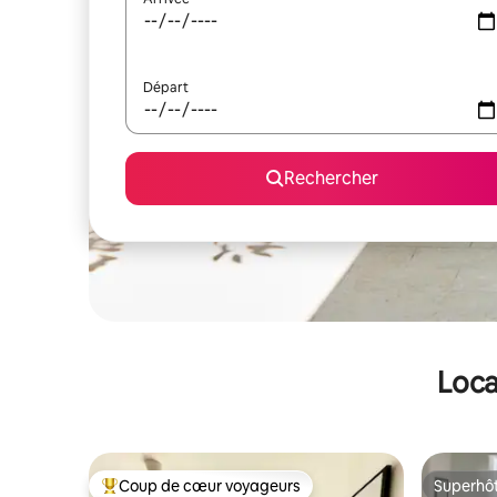
Départ
Rechercher
Loca
Coup de cœur voyageurs
Superhô
Coups de cœur voyageurs les plus appréciés
Superhô