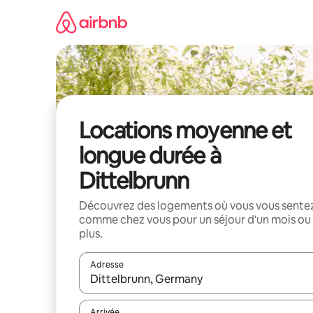
Aller
directement
au
contenu
Locations moyenne et
longue durée à
Dittelbrunn
Découvrez des logements où vous vous sente
comme chez vous pour un séjour d'un mois ou
plus.
Adresse
Lorsque les résultats s'affichent, utilisez les flèc
Arrivée