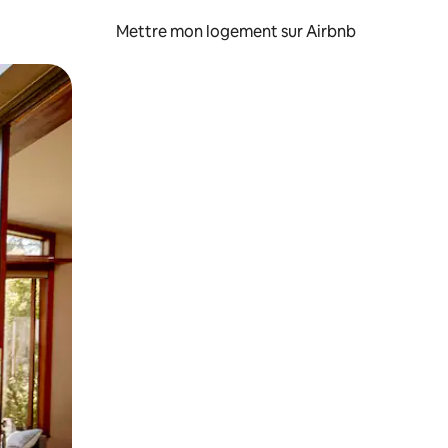
Mettre mon logement sur Airbnb
sant glisser.