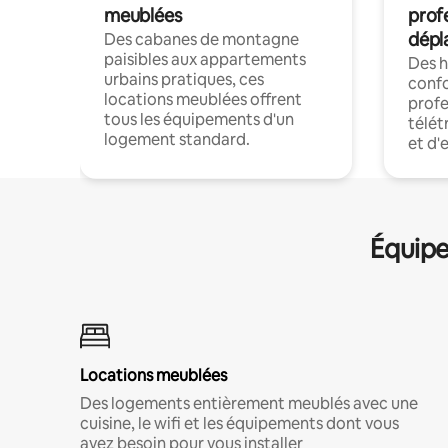
meublées
prof
dépl
Des cabanes de montagne
paisibles aux appartements
Des 
urbains pratiques, ces
confo
locations meublées offrent
profe
tous les équipements d'un
télét
logement standard.
et d'
Équipe
Locations meublées
Des logements entièrement meublés avec une
cuisine, le wifi et les équipements dont vous
avez besoin pour vous installer