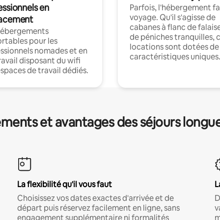
essionnels en
Parfois, l'hébergement fai
voyage. Qu'il s'agisse de
acement
cabanes à flanc de falais
hébergements
de péniches tranquilles, 
rtables pour les
locations sont dotées de
ssionnels nomades et en
caractéristiques uniques
ravail disposant du wifi
espaces de travail dédiés.
ments et avantages des séjours longu
La flexibilité qu'il vous faut
L
Choisissez vos dates exactes d'arrivée et de
D
départ puis réservez facilement en ligne, sans
v
engagement supplémentaire ni formalités
m