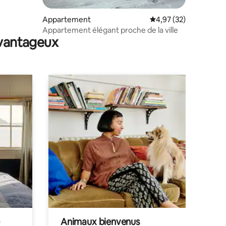
Appartement
Évaluation moyenne su
4,97 (32)
Appartement élégant proche de la ville
avantageux
Animaux bienvenus