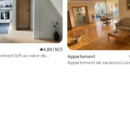
Évaluation moyenne sur la base de 167 commen
4,89 (167)
tement loft au cœur de
Appartement
urt
Appartement de vacances Lor
 la base de 98 commentaires : 4,98 sur 5