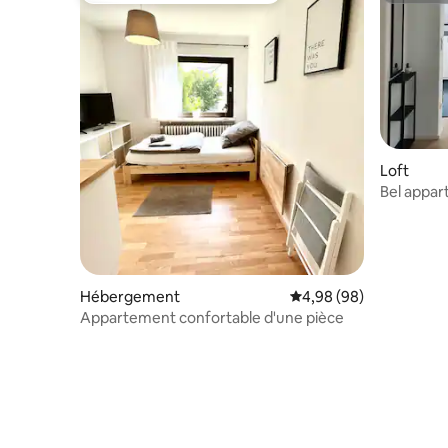
Loft
Bel appar
Schweinf
Hébergement
Évaluation moyenne sur
4,98 (98)
Appartement confortable d'une pièce