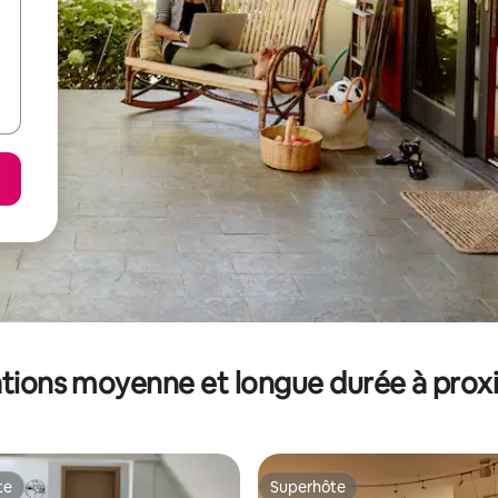
tions moyenne et longue durée à prox
te
Superhôte
te
Superhôte