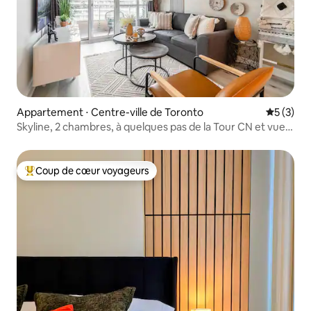
Appartement ⋅ Centre-ville de Toronto
Évaluatio
5 (3)
Skyline, 2 chambres, à quelques pas de la Tour CN et vue
au bord de l'eau
Coup de cœur voyageurs
Coups de cœur voyageurs les plus appréciés