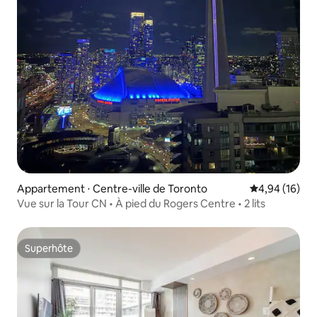
Appartement ⋅ Centre-ville de Toronto
Évaluation mo
4,94 (16)
Vue sur la Tour CN • À pied du Rogers Centre • 2 lits
Superhôte
Superhôte