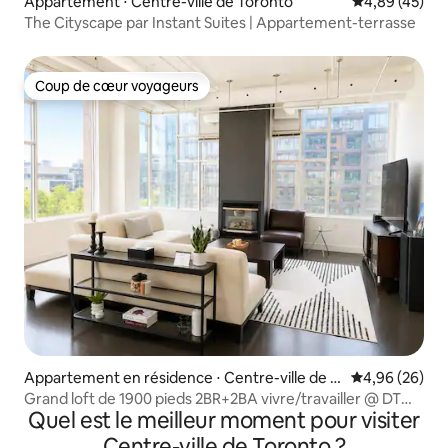
Appartement ⋅ Centre-ville de Toronto
Évaluation mo
4,89 (45)
The Cityscape par Instant Suites | Appartement-terrasse
Coup de cœur voyageurs
Coup de cœur voyageurs
Appartement en résidence ⋅ Centre-ville de T
Évaluation mo
4,96 (26)
oronto
Grand loft de 1900 pieds 2BR+2BA vivre/travailler @ DT
Quel est le meilleur moment pour visiter
King West
Centre-ville de Toronto ?