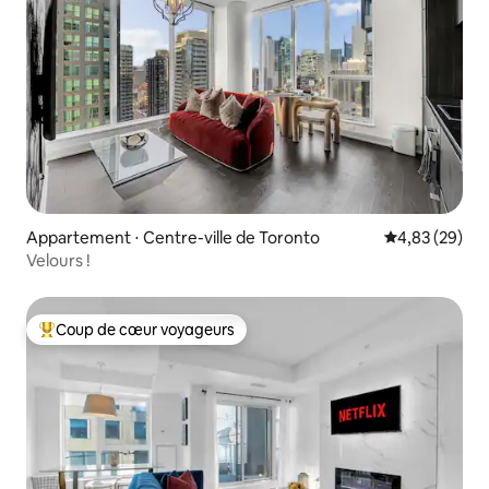
Appartement ⋅ Centre-ville de Toronto
Évaluation mo
4,83 (29)
Velours !
Coup de cœur voyageurs
Coups de cœur voyageurs les plus appréciés