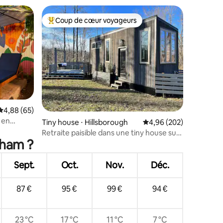
Coup de cœur voyageurs
Coups de cœur voyageurs les plus appréciés
taires : 4,99 sur 5
Évaluation moyenne sur la base de 65 commentaires : 4,88 sur 5
4,88 (65)
 en
Tiny house ⋅ Hillsborough
Évaluation moyenne sur
4,96 (202)
Retraite paisible dans une tiny house sur
rham ?
une ferme de 30 acres
Sept.
Oct.
Nov.
Déc.
87 €
95 €
99 €
94 €
23 °C
17 °C
11 °C
7 °C