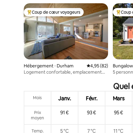
minutes d
Coup de cœur voyageurs
Coup 
Coups de cœur voyageurs les plus appréciés
Coups de
Hébergement ⋅ Durham
Évaluation moyenne sur
4,95 (82)
Bungalow
Logement confortable, emplacement
5 personn
idéal
acceptés|
Quel 
Mois
Janv.
Févr.
Mars
91 €
93 €
95 €
Prix
moyen
5 °C
7 °C
11 °C
Temp.