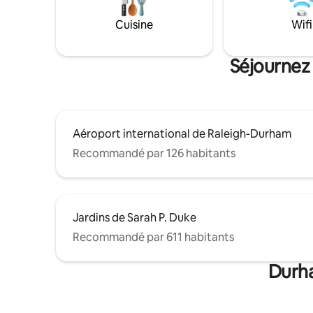
moins d'u
ferme récemment rénovée est joliment
restauran
décorée avec 2 chambres, une grande
Cuisine
Wifi
chambre principale (king) et une
deuxième chambre (queen). L'espace
bureau dispose d'un canapé-lit pour un
Séjournez
invité supplémentaire.
Aéroport international de Raleigh-Durham
Recommandé par 126 habitants
Jardins de Sarah P. Duke
Recommandé par 611 habitants
Durha