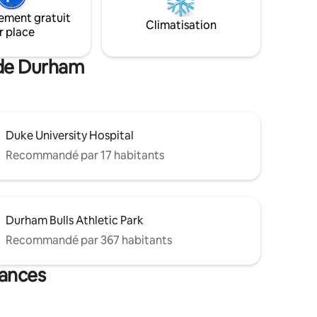
qui cherchent à découvrir le style de vie
s : votre
ement gratuit
Climatisation
de la micro-maison.
r place
 de Durham
Duke University Hospital
Recommandé par 17 habitants
Durham Bulls Athletic Park
Recommandé par 367 habitants
cances