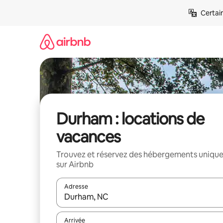
Aller
Certai
directement
au
contenu
Durham : locations de
vacances
Trouvez et réservez des hébergements uniqu
sur Airbnb
Adresse
Lorsque les résultats s'affichent, utilisez les flèc
Arrivée