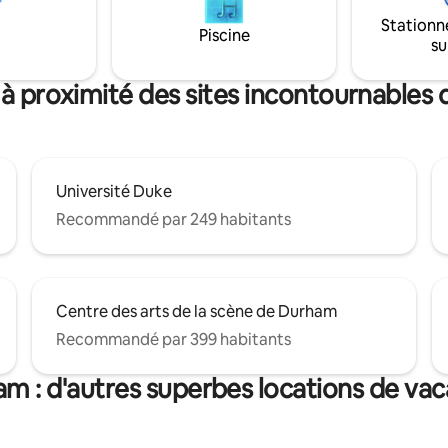
n mile des bars et des
blanc pour des séjours reposant
Stationn
ts de Geer Street
Piscine
maison loin de chez vous.
su
 à proximité des sites incontournables
Université Duke
Recommandé par 249 habitants
Centre des arts de la scène de Durham
Recommandé par 399 habitants
m : d'autres superbes locations de va