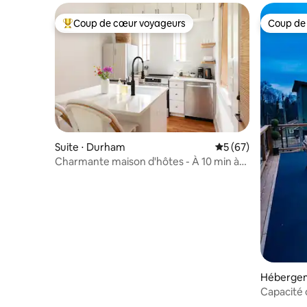
Coup de cœur voyageurs
Coup de
Coups de cœur voyageurs les plus appréciés
Coup de
Suite ⋅ Durham
Évaluation moyenne 
5 (67)
Charmante maison d'hôtes - À 10 min à
pied du campus de Duke !
Hébergem
Capacité
4 personn