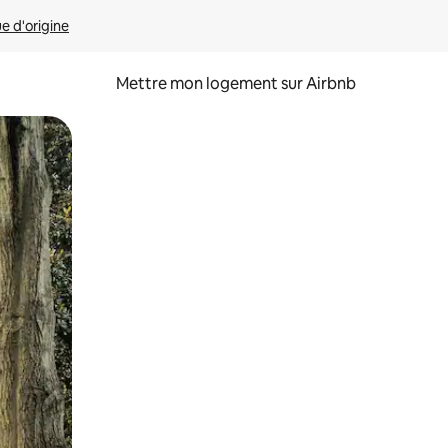
ue d'origine
Mettre mon logement sur Airbnb
sant glisser.