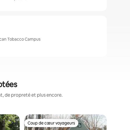
erican Tobacco Campus
otées
, de propreté et plus encore.
Maison d'
Coup de cœur voyageurs
Coup
Coup de cœur voyageurs
Coups d
Retraite 