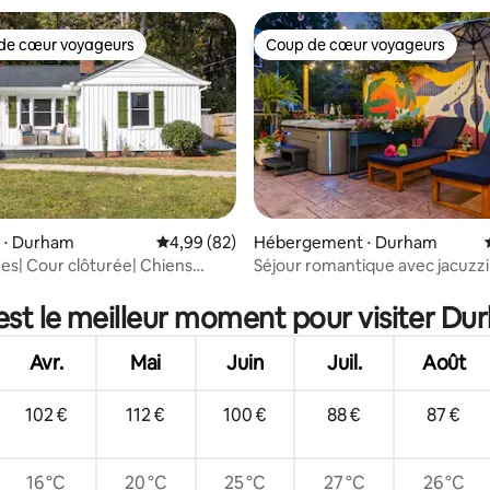
u centre-ville
de cœur voyageurs
Coup de cœur voyageurs
 cœur voyageurs les plus appréciés
Coup de cœur voyageurs
 la base de 82 commentaires : 4,95 sur 5
 ⋅ Durham
Évaluation moyenne sur la base de 82 commen
4,99 (82)
Hébergement ⋅ Durham
es| Cour clôturée| Chiens
Séjour romantique avec jacuzzi
 Près de Duke et DPAC
centre-ville • Maison historique
est le meilleur moment pour visiter Du
Avr.
Mai
Juin
Juil.
Août
102 €
112 €
100 €
88 €
87 €
16 °C
20 °C
25 °C
27 °C
26 °C