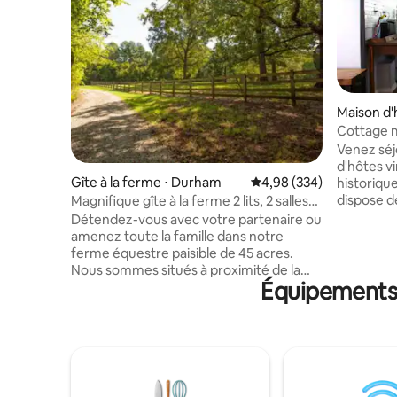
Maison d'
Cottage 
vintage pr
Venez séj
d'hôtes v
Gîte à la ferme ⋅ Durham
Évaluation moyenne sur 
4,98 (334)
historique
dispose d
Magnifique gîte à la ferme 2 lits, 2 salles
avec des 
de bain avec bureau
Détendez-vous avec votre partenaire ou
est une r
amenez toute la famille dans notre
au charme
ferme équestre paisible de 45 acres.
380 pieds
Nous sommes situés à proximité de la
quartier 
Équipements 
rivière Eno et au centre de Durham Nord,
minutes d
à seulement 12 miles du centre-ville.
Marchez u
Venez vous asseoir et profiter de notre
ruisseau E
magnifique porche grillagé qui
Promenade À 1,5 mile des restau
surplombe 2 étangs pittoresques et
boutiques
offre certains des plus beaux couchers
Central P
de soleil que vous ayez jamais vus. Cette