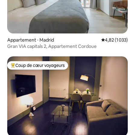
Appartement ⋅ Madrid
Évaluation moyen
4,82 (1 033)
Gran VIA capitals 2, Appartement Cordoue
Coup de cœur voyageurs
Coups de cœur voyageurs les plus appréciés