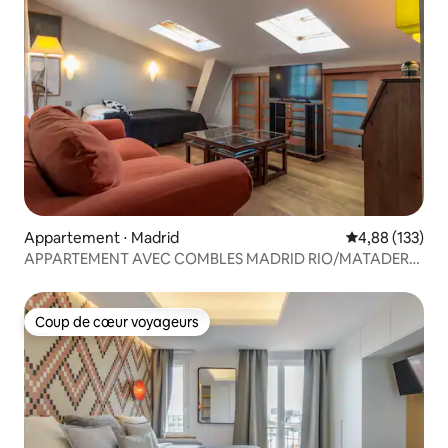
Appartement ⋅ Madrid
Évaluation moy
4,88 (133)
APPARTEMENT AVEC COMBLES MADRID RIO/MATADERO
WIFI
Coup de cœur voyageurs
Coup de cœur voyageurs