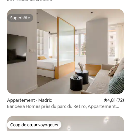
Superhôte
Superhôte
Appartement ⋅ Madrid
Évaluation mo
4,81 (72)
Bandeira Homes près du parc du Retiro, Appartement...
Coup de cœur voyageurs
Coup de cœur voyageurs