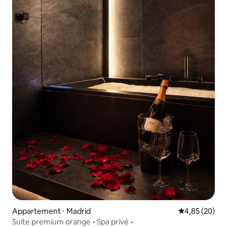
Appartement ⋅ Madrid
Évaluation mo
4,85 (20)
Suite premium orange • Spa privé •