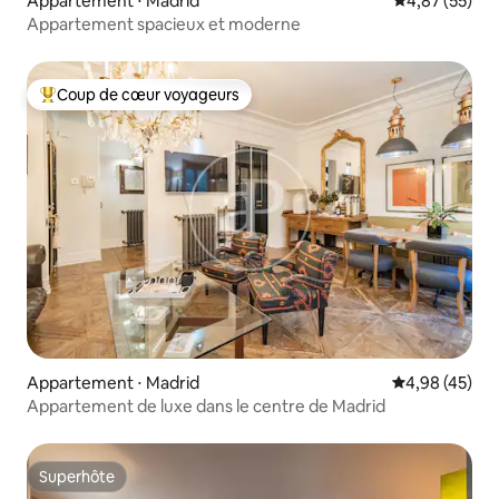
Appartement ⋅ Madrid
Évaluation mo
4,87 (55)
Appartement spacieux et moderne
Coup de cœur voyageurs
Coups de cœur voyageurs les plus appréciés
Appartement ⋅ Madrid
Évaluation mo
4,98 (45)
Appartement de luxe dans le centre de Madrid
Superhôte
Superhôte