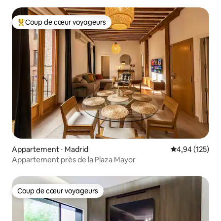
Atocha/Retiro
Coup de cœur voyageurs
Coups de cœur voyageurs les plus appréciés
Appartement ⋅ Madrid
Évaluation moy
4,94 (125)
Appartement près de la Plaza Mayor
Coup de cœur voyageurs
Coup de cœur voyageurs