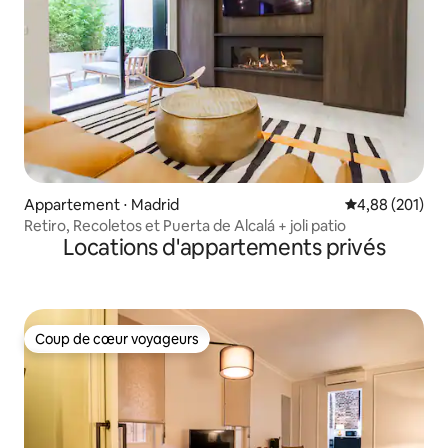
Appartement ⋅ Madrid
Évaluation moy
4,88 (201)
Retiro, Recoletos et Puerta de Alcalá + joli patio
Locations d'appartements privés
Coup de cœur voyageurs
Coup de cœur voyageurs