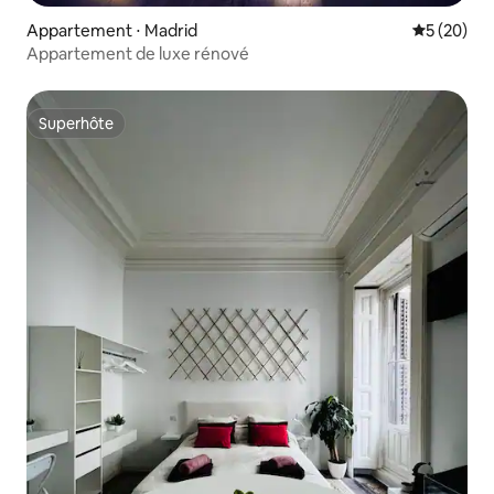
Appartement ⋅ Madrid
Évaluation
5 (20)
Appartement de luxe rénové
Superhôte
Superhôte