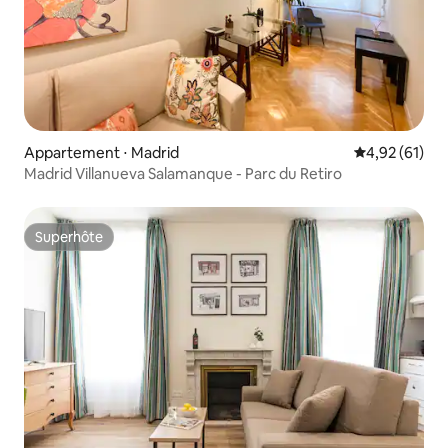
Appartement ⋅ Madrid
Évaluation mo
4,92 (61)
Madrid Villanueva Salamanque - Parc du Retiro
Superhôte
Superhôte