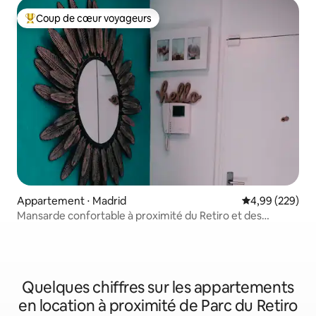
Coup de cœur voyageurs
Coups de cœur voyageurs les plus appréciés
Appartement ⋅ Madrid
Évaluation moy
4,99 (229)
Mansarde confortable à proximité du Retiro et des
musées.
Quelques chiffres sur les appartements
en location à proximité de Parc du Retiro