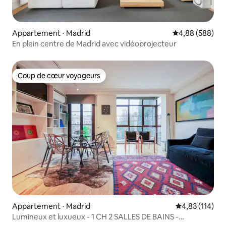
Appartement ⋅ Madrid
Évaluation moy
4,88 (588)
En plein centre de Madrid avec vidéoprojecteur
Coup de cœur voyageurs
Coup de cœur voyageurs
Appartement ⋅ Madrid
Évaluation moy
4,83 (114)
Lumineux et luxueux - 1 CH 2 SALLES DE BAINS -