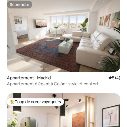
Superhôte
Superhôte
Appartement ⋅ Madrid
Évaluatio
5 (4)
Appartement élégant à Colón : style et confort
Coup de cœur voyageurs
Coups de cœur voyageurs les plus appréciés