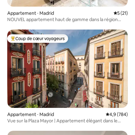
Appartement ⋅ Madrid
Évaluation
5 (21)
NOUVEL appartement haut de gamme dans la région
d'Ibiza
Coup de cœur voyageurs
Coups de cœur voyageurs les plus appréciés
Appartement ⋅ Madrid
Évaluation mo
4,9 (784)
Vue sur la Plaza Mayor | Appartement élégant dans le
centre-ville