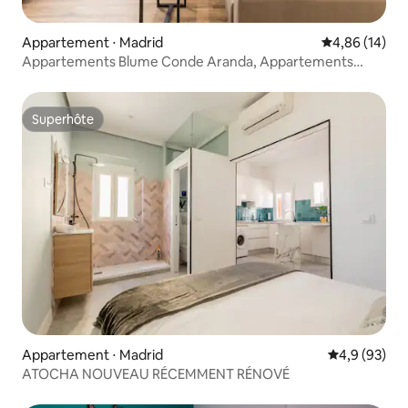
Appartement ⋅ Madrid
Évaluation mo
4,86 (14)
Appartements Blume Conde Aranda, Appartements
élégants...
Superhôte
Superhôte
Appartement ⋅ Madrid
Évaluation m
4,9 (93)
ATOCHA NOUVEAU RÉCEMMENT RÉNOVÉ