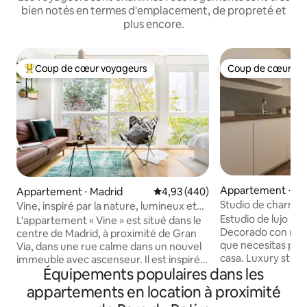
bien notés en termes d'emplacement, de propreté et
plus encore.
Coup de cœur voyageurs
Coup de cœur vo
Coups de cœur voyageurs les plus appréciés
Coup de cœur vo
Appartement ⋅ Ma
Appartement ⋅ Madrid
Évaluation moyenne sur la base 
4,93 (440)
Studio de charme 
Vine, inspiré par la nature, lumineux et
parc du Retiro, con
moderne, Malasana
Estudio de lujo re
L'appartement « Vine » est situé dans le
Decorado con much
centre de Madrid, à proximité de Gran
que necesitas par
Via, dans une rue calme dans un nouvel
casa. Luxury studio recently refurbished
immeuble avec ascenseur. Il est inspiré
Équipements populaires dans les
(2018). Stylish de
de la nature, lumineux et moderne,
everything needed
dispose d'une connexion Wi-Fi, est
appartements en location à proximité
Salón-cocina muy 
entièrement équipé et est très proche