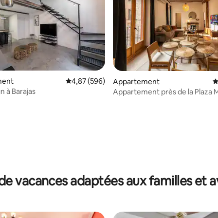
ment
Évaluation moyenne sur la base de 596 commen
4,87 (596)
Appartement
É
n à Barajas
Appartement près de la Plaza 
 la base de 177 commentaires : 4,96 sur 5
de vacances adaptées aux familles et a