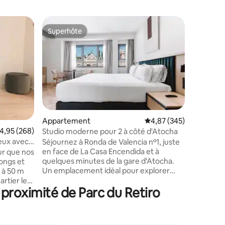
Apparte
Superhôte
Coup
lus appréciés
Superhôte
Coups d
Captivant
touristiq
Profitez 
dans ce l
du Retir
centre-vi
montez d
au centre
ascenseu
taires : 4,99 sur 5
hébergem
Appartement
Évaluation moyenne sur
4,87 (345)
touristiq
valuation moyenne sur la base de 268 commentaires : 4,95 sur 5
4,95 (268)
Studio moderne pour 2 à côté d'Atocha
deviez si
eux avec
Séjournez à Ronda de Valencia nº1, juste
numériqu
en face de La Casa Encendida et à
ur que nos
s'agit d'
quelques minutes de la gare d'Atocha.
longs et
conformer
Un emplacement idéal pour explorer
 à 50 m
n'affecte
Madrid à pied, à proximité du musée
rtier le
notre hé
 proximité de Parc du Retiro
Reina Sofía, du musée du Prado, de
partement
Lavapiés et du parc du Retiro. Studio
e
moderne, confortable et entièrement
ble,
équipé avec cuisine, lave-linge/sèche-
ipée