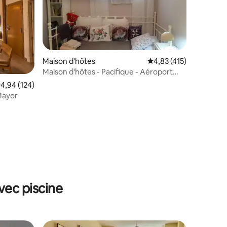
Maison d'hôtes
Évaluation moyenne sur
4,83 (415)
Maison d'hôtes - Pacifique - Aéroport
Express
taires : 4,87 sur 5
valuation moyenne sur la base de 124 commentaires : 4,94 sur 5
4,94 (124)
Mayor
vec piscine