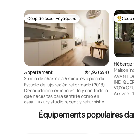
Coup de cœur voyageurs
Coup 
Coup de cœur voyageurs
Coups de
Héberge
Maison ind
Appartement
Évaluation moyenne sur 
4,92 (594)
AVANT DE
Studio de charme à 5 minutes à pied du
INDIQUER
parc du Retiro, confortable...
Estudio de lujo recién reformado (2018).
VOYAGEU
Decorado con mucho estilo y con todo lo
Arrivée : 15 h 
que necesitas para sentirte como en
LES FÊTES S
casa. Luxury studio recently refurbished
PHOTO, T
(2018). Stylish decorated & equiped w/
PUBLICIT
Équipements populaires dans
everything needed to feel at home.
VLOGS, e
Salón-cocina muy acogedor. El estudio es
ENREGIST
perfecto para parejas, familias con 1 o 2
QUELQUE 
niños o para viaje de trabajo. En el salón
l'excepti