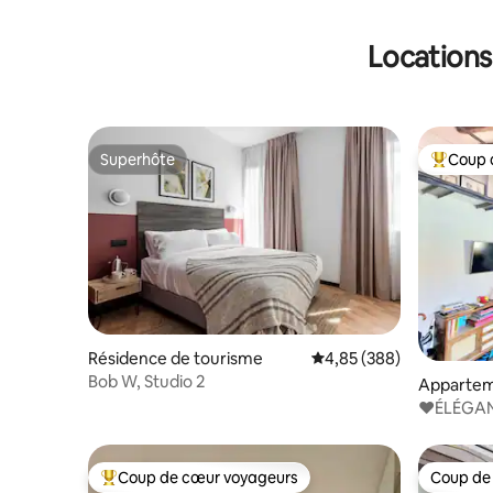
Locations
Superhôte
Coup 
Superhôte
Coups de
Résidence de tourisme
Évaluation moyenne sur 
4,85 (388)
Bob W, Studio 2
Apparte
♥ÉLÉGANT
CENTRAL.
Coup de cœur voyageurs
Coup de
Coups de cœur voyageurs les plus appréciés
Coup de