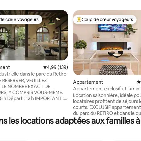
de cœur voyageurs
Coup de cœur voyageurs
 cœur voyageurs les plus appréciés
Coups de cœur voyageurs les p
ment
Évaluation moyenne sur la base de 139 commen
4,99 (139)
ustrielle dans le parc du Retiro
la base de 594 commentaires : 4,92 sur 5
 RÉSERVER, VEUILLEZ
Appartement
É
 LE NOMBRE EXACT DE
Appartement exclusif et lumin
RS, Y COMPRIS VOUS-MÊME.
vue Retiro- Ibiza
Location saisonnière, idéale po
Départ : 12 h IMPORTANT :
locataires profitent de séjours 
ONT INTERDITES. SÉANCES
courts. EXCLUSIF appartement
OURNAGE POUR DES FILMS,
du parc du RETIRO et dans le qua
ÉS, CHAÎNES YOUTUBE,
 les locations adaptées aux familles à
plus cool de tapas, IBIZA. L'ap
tc. ENTIÈREMENT INTERDITS.
se compose d'un salon avec un
REMENTS DE BASE DE
cheminée moderne et conforta
NATURE QUE CE SOIT, à
d'une cuisine entièrement équ
on de ceux à usage personnel.