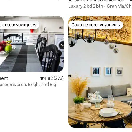
es
Luxury 2 bd 2 bth - Gran Via/C
de cœur voyageurs
Coup de cœur voyageurs
 cœur voyageurs les plus appréciés
Coup de cœur voyageurs
la base de 437 commentaires : 4,94 sur 5
ment
Évaluation moyenne sur la base de 273 commen
4,82 (273)
seums area. Bright and Big