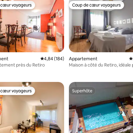
 cœur voyageurs
Coup de cœur voyageurs
 cœur voyageurs
Coup de cœur voyageurs
a base de 1 021 commentaires : 4,79 sur 5
ment
Évaluation moyenne sur la base de 184 commen
4,84 (184)
Appartement
É
rtement près du Retiro
Maison à côté du Retiro, idéale 
familles.
 cœur voyageurs
Superhôte
 cœur voyageurs
Superhôte