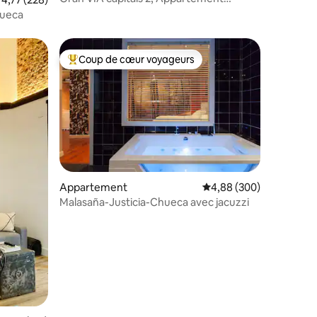
Cordoue
hueca
Coup de cœur voyageurs
Coups de cœur voyageurs les plus appréciés
Appartement
Évaluation moyenne sur
4,88 (300)
taires : 4,82 sur 5
Malasaña-Justicia-Chueca avec jacuzzi