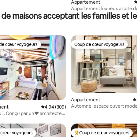
Appartement
É
Appartement luxueux à côté du
 de maisons acceptant les familles et l
d'Or de l'Art
de cœur voyageurs
Coup de cœur voyageurs
 cœur voyageurs les plus appréciés
Coup de cœur voyageurs
la base de 388 commentaires : 4,85 sur 5
Appartement
É
Automne, espace ouvert mode
ment
Évaluation moyenne sur la base de 309 commen
4,94 (309)
confortable d'inspiration bohè
. Conçu par un♥ architecte.
Chueca
 ⭐ASSAINI⭐
 cœur voyageurs
Coup de cœur voyageurs
 cœur voyageurs
Coups de cœur voyageurs les p