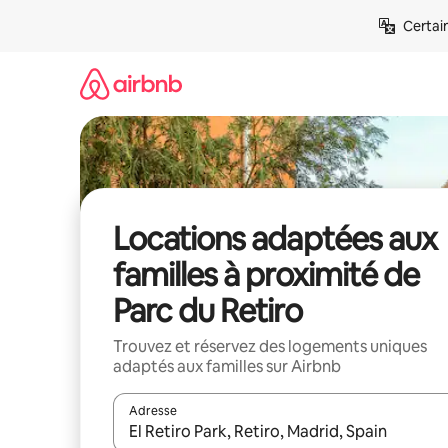
Aller
Certai
directement
au
contenu
Locations adaptées aux
familles à proximité de
Parc du Retiro
Trouvez et réservez des logements uniques
adaptés aux familles sur Airbnb
Adresse
Lorsque les résultats s'affichent, utilisez les flèc