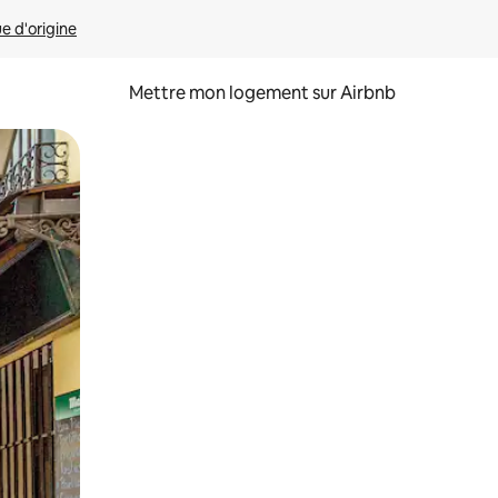
ue d'origine
Mettre mon logement sur Airbnb
sant glisser.