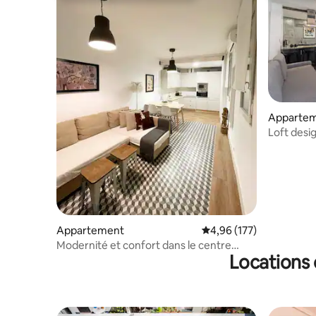
Apparte
Loft desig
Appartement
Évaluation moyenne sur
4,96 (177)
Modernité et confort dans le centre
Locations 
animé de Chueca à Madrid