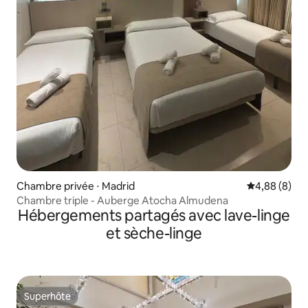
Chambre privée ⋅ Madrid
Évaluation m
4,88 (8)
Chambre triple - Auberge Atocha Almudena
Hébergements partagés avec lave-linge
et sèche-linge
Superhôte
Superhôte