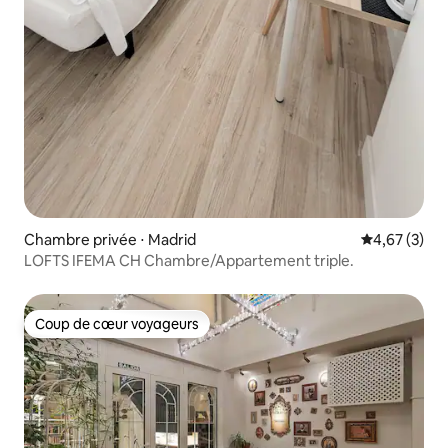
Chambre privée ⋅ Madrid
Évaluation m
4,67 (3)
LOFTS IFEMA CH Chambre/Appartement triple.
Coup de cœur voyageurs
Coup de cœur voyageurs