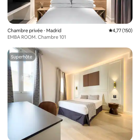
Chambre privée ⋅ Madrid
Évaluation moy
4,77 (150)
EMBA ROOM. Chambre 101
Superhôte
Superhôte