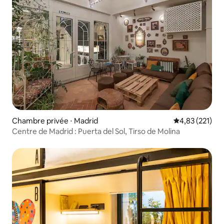
Chambre privée ⋅ Madrid
Évaluation moy
4,83 (221)
Centre de Madrid : Puerta del Sol, Tirso de Molina