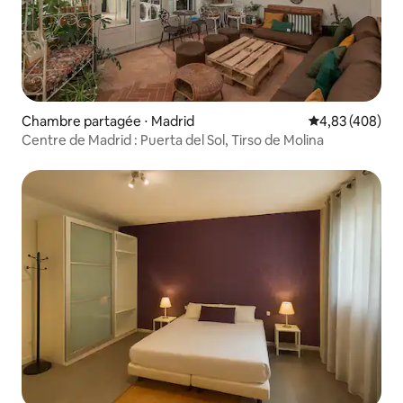
Chambre partagée ⋅ Madrid
Évaluation moy
4,83 (408)
Centre de Madrid : Puerta del Sol, Tirso de Molina