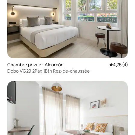
Chambre privée ⋅ Alcorcón
Évaluation m
4,75 (4)
Dobo VG29 2Pax 1Bth Rez-de-chaussée