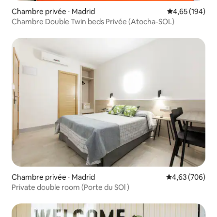
Chambre privée ⋅ Madrid
Évaluation moy
4,65 (194)
Chambre Double Twin beds Privée (Atocha-SOL)
Chambre privée ⋅ Madrid
Évaluation moy
4,63 (706)
Private double room (Porte du SOl )