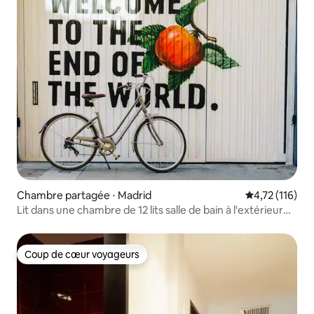
Chambre partagée ⋅ Madrid
Évaluation moy
4,72 (116)
Lit dans une chambre de 12 lits salle de bain à l'extérieur
partagée
Coup de cœur voyageurs
Coup de cœur voyageurs