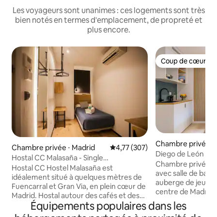
Les voyageurs sont unanimes : ces logements sont très
bien notés en termes d'emplacement, de propreté et
plus encore.
Coup de cœur vo
Coup de cœur vo
Chambre privée ⋅
Chambre privée ⋅ Madrid
Évaluation moyenne sur la base 
4,77 (307)
Diego de León Sui
Hostal CC Malasaña - Single
Chambre privée co
économique. Salle de bain privée - Non
Hostal CC Hostel Malasaña est
avec salle de bain
remboursable
idéalement situé à quelques mètres de
auberge de jeune
Fuencarral et Gran Via, en plein cœur de
centre de Madrid, 
Madrid. Hostal autour des cafés et des
maximum de 2 voya
Équipements populaires dans les
restaurants à la mode, originale et
d'un lit escamotab
créative, et d´autres entreprises qui