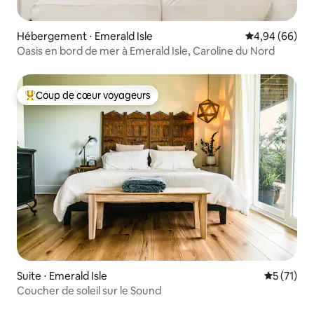
Hébergement ⋅ Emerald Isle
Évaluation mo
4,94 (66)
Oasis en bord de mer à Emerald Isle, Caroline du Nord
Coup de cœur voyageurs
Coups de cœur voyageurs les plus appréciés
Suite ⋅ Emerald Isle
Évaluation
5 (71)
Coucher de soleil sur le Sound