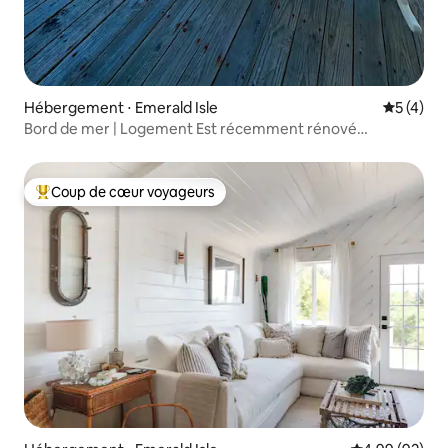
Hébergement ⋅ Emerald Isle
Évaluatio
5 (4)
Bord de mer | Logement Est récemment rénové
3 chambres/2 salles de bain
Coup de cœur voyageurs
Coups de cœur voyageurs les plus appréciés