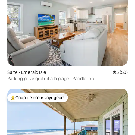
Suite ⋅ Emerald Isle
Évaluation
5 (50)
Parking privé gratuit à la plage | Paddle Inn
Coup de cœur voyageurs
Coups de cœur voyageurs les plus appréciés