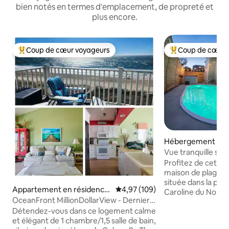
bien notés en termes d'emplacement, de propreté et
plus encore.
Coup de cœur voyageurs
Coup de cœur 
Coups de cœur voyageurs les plus appréciés
Coups de cœur vo
Hébergement ⋅ Eme
Vue tranquille sur 
jacuzzi et détente 
Profitez de cette p
maison de plage a
située dans la pit
Appartement en résidence
Évaluation moyenne sur la base 
4,97 (109)
Caroline du Nord 
⋅ Salter Path
OceanFront MillionDollarView - Dernier
pied de la plage et
étage, vue panoramique
Détendez-vous dans ce logement calme
d'excellents resta
et élégant de 1 chambre/1,5 salle de bain,
Offrant un mélang