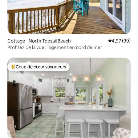
Cottage ⋅ North Topsail Beach
Évaluation mo
4,97 (99)
Profitez de la vue : logement en bord de mer
Coup de cœur voyageurs
Coups de cœur voyageurs les plus appréciés