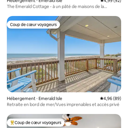
Hébergement ⋅ Emerald Isle
Évaluation mo
4,99 (92)
The Emerald Cottage - à un pâté de maisons de la
plage/jacuzzi
Coup de cœur voyageurs
Coup de cœur voyageurs
Hébergement ⋅ Emerald Isle
Évaluation mo
4,96 (89)
Retraite en bord de mer/Vues imprenables et accès privé
Coup de cœur voyageurs
Coups de cœur voyageurs les plus appréciés