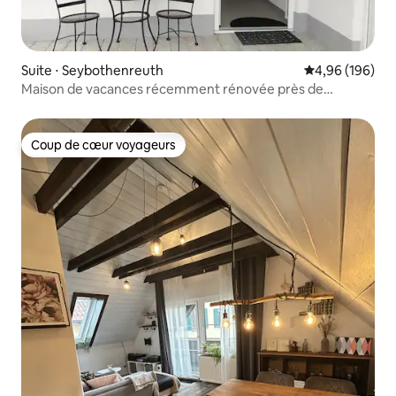
Suite ⋅ Seybothenreuth
Évaluation moy
4,96 (196)
Maison de vacances récemment rénovée près de
Bayreuth
Coup de cœur voyageurs
Coup de cœur voyageurs