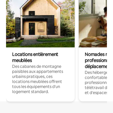
Locations entièrement
Nomades num
meublées
professionnel
déplacement
Des cabanes de montagne
paisibles aux appartements
Des hébergem
urbains pratiques, ces
confortables p
locations meublées offrent
professionnels
tous les équipements d'un
télétravail dis
logement standard.
et d'espaces de