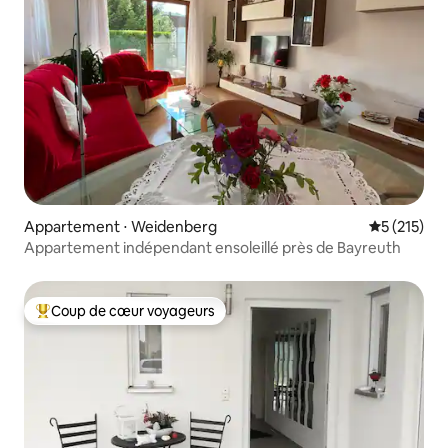
Appartement ⋅ Weidenberg
Évaluation 
5 (215)
Appartement indépendant ensoleillé près de Bayreuth
Coup de cœur voyageurs
Coups de cœur voyageurs les plus appréciés