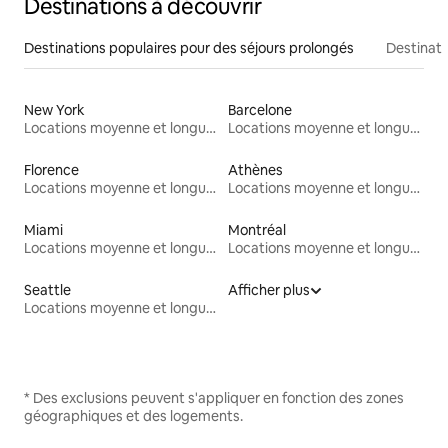
Destinations à découvrir
Destinations populaires pour des séjours prolongés
Destinati
New York
Barcelone
Locations moyenne et longue durée
Locations moyenne et longue durée
Florence
Athènes
Locations moyenne et longue durée
Locations moyenne et longue durée
Miami
Montréal
Locations moyenne et longue durée
Locations moyenne et longue durée
Seattle
Afficher plus
Locations moyenne et longue durée
* Des exclusions peuvent s'appliquer en fonction des zones
géographiques et des logements.