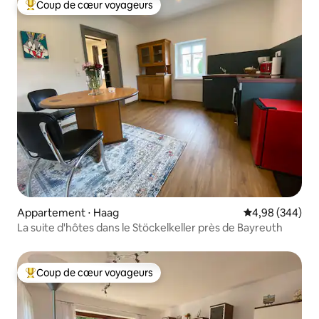
Coup de cœur voyageurs
Coups de cœur voyageurs les plus appréciés
Appartement ⋅ Haag
Évaluation moy
4,98 (344)
La suite d'hôtes dans le Stöckelkeller près de Bayreuth
Coup de cœur voyageurs
Coups de cœur voyageurs les plus appréciés