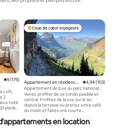
nt, leur propreté et bien plus encore.
Appartem
Coup de cœur voyageurs
Coup de
lus appréciés
Coups de cœur voyageurs les plus appréciés
Coup de
⋅ Kalispell
Bel appa
centre-vil
Au cœur d
quelques 
À quelqu
national 
ski, des 
corégone et 
dispose d
taires : 4,96 sur 5
avec un l
Évaluation moyenne sur la base de 175 commentaires : 5 sur 5
5 (175)
une reine
Appartement en résidence ⋅
Évaluation moyenne sur
4,94 (103)
ouvert av
Whitefish
Appartement de luxe au parc national
ment !
e Loft,
cuisine, 
des Glaciers avec lac et ski
Venez profiter de ce condo paisible et
e 2
laveuse e
central. Profitez de la vue sur le lac
mieux noté
logement
depuis la terrasse ou prenez votre café
50 pieds
fonction
du matin et faites une courte
t de hauts
vacances 
promenade sur la plage communautaire
 ! La
d'appartements en location
privée sur le magnifique lac Whitefish.
it king
Natation et quais avec votre propre