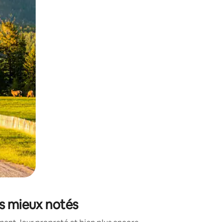
sant glisser.
es mieux notés