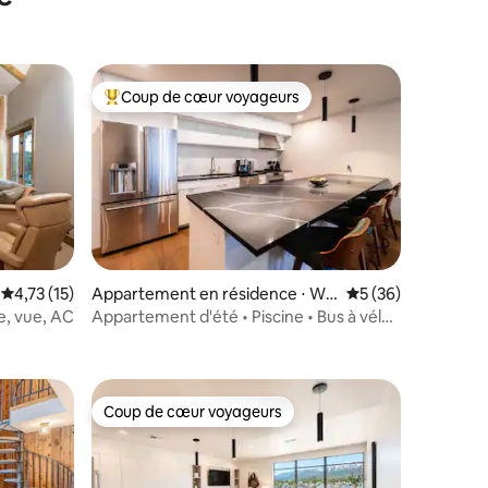
Coup de cœur voyageurs
Coups de cœur voyageurs les plus appréciés
Évaluation moyenne sur la base de 15 commentaires : 4,73 sur 5
4,73 (15)
Appartement en résidence ⋅ Wh
Évaluation moyenne
5 (36)
itefish
e, vue, AC
Appartement d'été • Piscine • Bus à vélos
ntaires : 4,79 sur 5
• Près du centre-ville
Coup de cœur voyageurs
Coup de cœur voyageurs