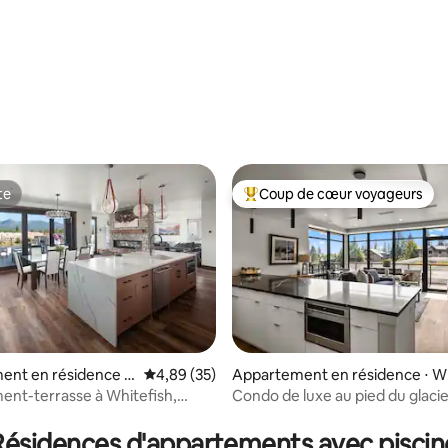
r la base de 81 commentaires : 4,94 sur 5
te
Coup de cœur voyageurs
te
Coups de cœur voyageurs les p
ent en résidence ⋅
Évaluation moyenne sur la base de 35 commen
4,89 (35)
Appartement en résidence ⋅ W
tefish
nt-terrasse à Whitefish,
Condo de luxe au pied du glaci
 la base de 58 commentaires : 4,98 sur 5
Whitefish
Résidences d'appartements avec piscin