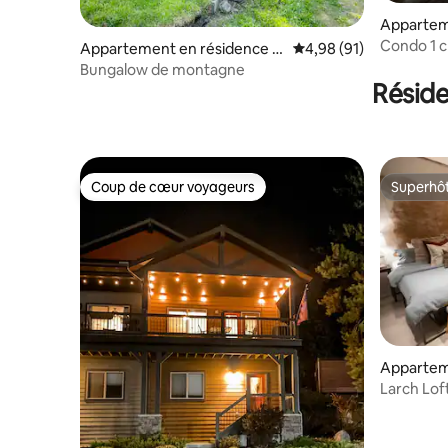
Appartem
Columbia 
Condo 1 c
Appartement en résidence ⋅
Évaluation moyenne su
4,98 (91)
équipemen
Martin City
Bungalow de montagne
Résid
Coup de cœur voyageurs
Superhô
Coup de cœur voyageurs
Superhô
Appartem
Bigfork
Larch Lof
apparteme