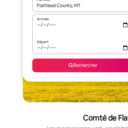
Lorsque les résultats s'affichent, utilisez les flèc
Arrivée
Départ
Rechercher
Comté de Flat