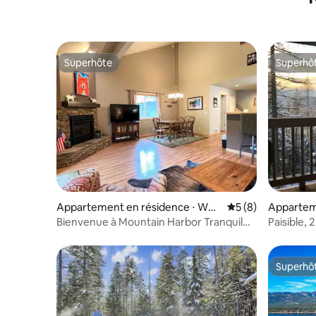
Superhôte
Superhô
Superhôte
Superhô
Appartement en résidence ⋅ Whit
Évaluation moyenn
5 (8)
Appartem
efish
Whitefish
Bienvenue à Mountain Harbor Tranquil
Paisible,
Cove Condo 208
montagn
Superhô
Superhô