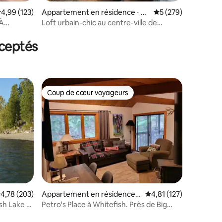
ntaires : 4,73 sur 5
valuation moyenne sur la base de 123 commentaires : 4,99 sur 5
4,99 (123)
Appartement en résidence ⋅ W
Évaluation moyenne 
5 (279)
hitefish
 À
Loft urbain-chic au centre-ville de
/2 salles
Whitefish, tout est accessible à pied
ceptés
Coup de cœur voyageurs
Coup de cœur voyageurs
ntaires : 4,71 sur 5
valuation moyenne sur la base de 203 commentaires : 4,78 sur 5
4,78 (203)
Appartement en résidence ⋅
Évaluation moyenne sur
4,81 (127)
Whitefish
sh Lake a
Petro's Place à Whitefish. Près de Big
Mountain !!