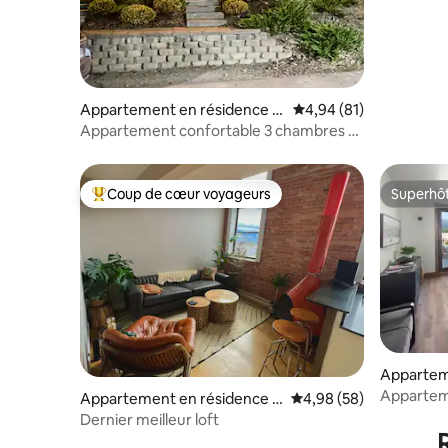
Appartement en résidence ⋅
Évaluation moyenne su
4,94 (81)
Bigfork
Appartement confortable 3 chambres -
vue sur le lac, à pied du centre-ville, Wi-Fi
Coup de cœur voyageurs
Superhô
Coups de cœur voyageurs les plus appréciés
Superhô
Appartem
Whitefish
Apparteme
Appartement en résidence ⋅
Évaluation moyenne sur
4,98 (58)
Montana
Columbia Falls
Dernier meilleur loft