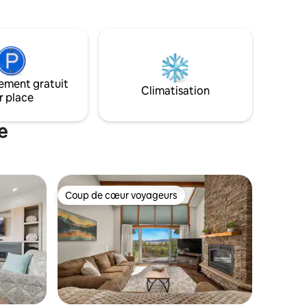
hambre
plage communautaire privée. Profitez de
 et
l'eau pétillante au coucher du soleil. La
ble, à
station de ski de Whitefish est située
erces,
juste derrière vous. À 5 minutes du
 SNOW, et
centre-ville charmant de Whitefish avec
ure de la
ses commerces et ses restaurants. L'une
ier
ement gratuit
des villes les plus proches pour séjourner
Climatisation
s aider à
r place
lors de la visite du parc national de
a !
Glacier
e
Coup de cœur voyageurs
Coup de cœur voyageurs