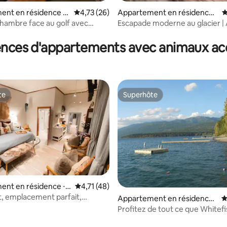
ent en résidence ⋅
Évaluation moyenne sur la base de 26 comme
4,73 (26)
Appartement en résidence ⋅
É
Falls
Columbia Falls
hambre face au golf avec
Escapade moderne au glacier |
r la base de 91 commentaires : 4,98 sur 5
ts de villégiature
20 minutes du GNP | 2 chambres
de bain
ences d'appartements avec animaux ac
te
Superhôte
te
Superhôte
ent en résidence ⋅
Évaluation moyenne sur la base de 48 comme
4,71 (48)
t, emplacement parfait,
Appartement en résidence ⋅
É
nt Bigfork !
Whitefish
Profitez de tout ce que Whitefi
à offrir !