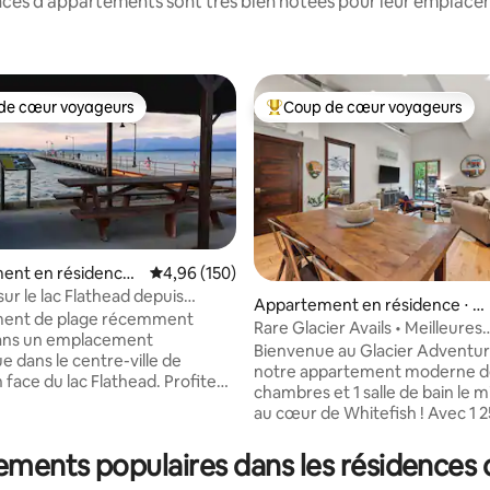
nces d'appartements sont très bien notées pour leur emplaceme
de cœur voyageurs
Coup de cœur voyageurs
 cœur voyageurs les plus appréciés
Coups de cœur voyageurs les p
ent en résidence ⋅
Évaluation moyenne sur la base de 150 commen
4,96 (150)
sur le lac Flathead depuis
Appartement en résidence ⋅ W
èce !
ent de plage récemment
hitefish
Rare Glacier Avails • Meilleures
 la base de 151 commentaires : 4,99 sur 5
ans un emplacement
évaluations • Meilleur emplace
Bienvenue au Glacier Adventur
e dans le centre-ville de
notre appartement moderne d
ace du lac Flathead. Profitez
chambres et 1 salle de bain le 
 imprenable depuis chaque
au cœur de Whitefish ! Avec 1 2
t regardez le soleil se coucher
carrés d'espace de vie ouvert e
 chaque soir. Trois des principaux
plafonds, il est lumineux et aéré
ements populaires dans les résidences 
bord du lac de Polson sont à
grande principale dispose d'un l
nq minutes à pied. Marche