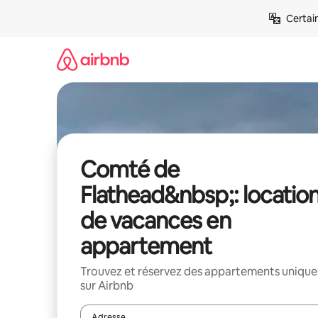
Aller
Certai
directement
au
contenu
Comté de
Flathead&nbsp;: locatio
de vacances en
appartement
Trouvez et réservez des appartements unique
sur Airbnb
Adresse