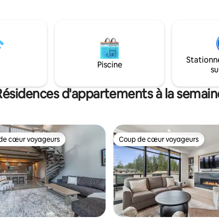
size, tandis que la deuxième c
squ'à la plupart des événements
surélevée offre à la fois charme
à Polson et pêche sur les quais
intimité ! Emplacement imbatta
e la colline. Il y a un
quelques pas de tous les comm
 de bateau pour votre usage
restaurants, bars, arrêt de bus
nous la disponibilité) ainsi
à seulement 30 minutes en voit
ès à une rampe de bateau
beauté époustouflante du Glac
Stationn
cile à utiliser au coin de la rue.
Piscine
National Park ! Laissez-nous vou
su
découvrir le meilleur du Montan
Résidences d'appartements à la semain
de cœur voyageurs
Coup de cœur voyageurs
 cœur voyageurs les plus appréciés
Coup de cœur voyageurs