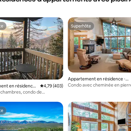
te
Superhôte
te
Superhôte
Appartement en résidence ⋅ B
igfork
Condo avec cheminée en pierr
e sur la base de 8 commentaires : 5 sur 5
ent en résidence ⋅
Évaluation moyenne sur la base de 403 comme
4,79 (403)
 2 chambres, condo de
e
te
te