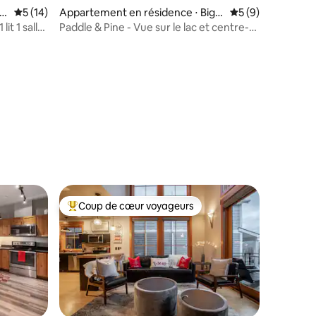
mmentaires : 5 sur 5
hi
Évaluation moyenne sur la base de 14 commentaires : 5 sur 5
5 (14)
Appartement en résidence ⋅ Bigf
Évaluation moyenn
5 (9)
ork
lit 1 salle
Paddle & Pine - Vue sur le lac et centre-
ville accessible à pied
Coup de cœur voyageurs
lus appréciés
Coups de cœur voyageurs les plus appréciés