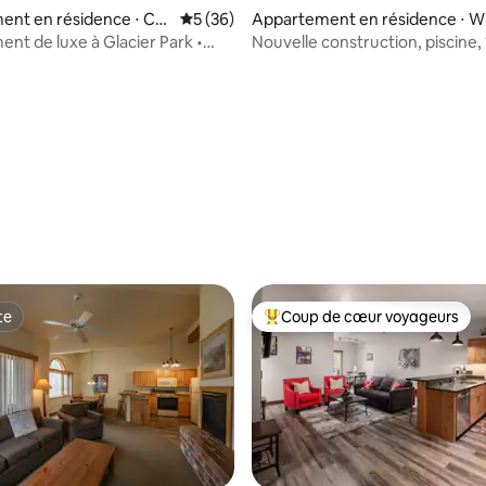
nt en résidence ⋅ Cor
Évaluation moyenne sur la base de 36 co
5 (36)
Appartement en résidence ⋅ W
tefish
nt de luxe à Glacier Park •
Nouvelle construction, piscine, 1 
 Garage • 2 chambres/2 salles de
de bain Condo at the Quarry
 la base de 123 commentaires : 4,91 sur 5
te
Coup de cœur voyageurs
te
Coups de cœur voyageurs les p