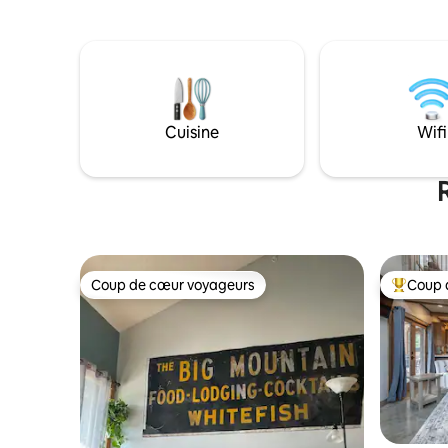
confort et de modernité ! Les
facile ju
équipements comprennent 2 lits, 2 salles
organisés 
de bain, un bar-salle à manger à côté de
juste en bas d
la cuisine, des appareils électroménagers
ascenseur
en acier inoxydable, un foyer au gaz et
(demandez-
1 place de parking souterrain. Installez-
que l'acc
vous confortablement et profitez d'un
publique fa
Cuisine
Wifi
livre et d'un café à côté du foyer au gaz
ou d'un cocktail sur le patio tout en
admirant la vue sur le centre-ville et Big
Mountain !
Coup de cœur voyageurs
Coup 
Coup de cœur voyageurs
Coups de