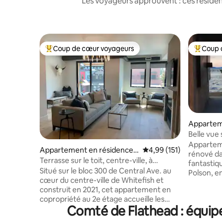
Les voyageurs approuvent : ces réside
Coup de cœur voyageurs
Coup 
Coups de cœur voyageurs les plus appréciés
Coups de
Appartem
Polson
Belle vue 
chaque pi
Appartem
Appartement en résidence ⋅
Évaluation moyenne sur
4,99 (151)
rénové d
Whitefish
Terrasse sur le toit, centre-ville, à
fantastiqu
40 minutes de Glacier Park
Situé sur le bloc 300 de Central Ave. au
Polson, en f
cœur du centre-ville de Whitefish et
d'une vue
construit en 2021, cet appartement en
chambre e
copropriété au 2e étage accueille les
sur le lac
Comté de Flathead : équip
voyageurs avec un caractère moderne
parcs au 
de montagne et une sensation de
moins de ci