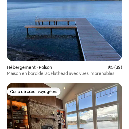
Hébergement ⋅ Polson
Évaluation
5 (39)
Maison en bord de lac Flathead avec vues imprenables
Coup de cœur voyageurs
Coup de cœur voyageurs