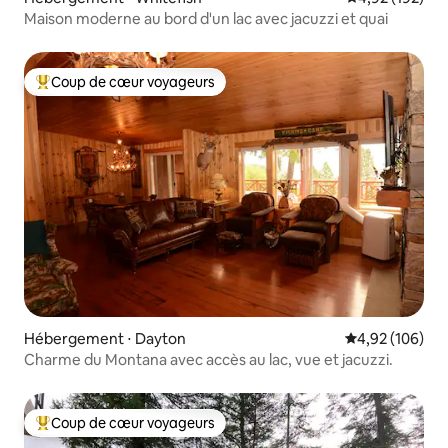
Maison moderne au bord d'un lac avec jacuzzi et quai
Coup de cœur voyageurs
Coups de cœur voyageurs les plus appréciés
Hébergement ⋅ Dayton
Évaluation moy
4,92 (106)
Charme du Montana avec accès au lac, vue et jacuzzi.
Coup de cœur voyageurs
Coups de cœur voyageurs les plus appréciés