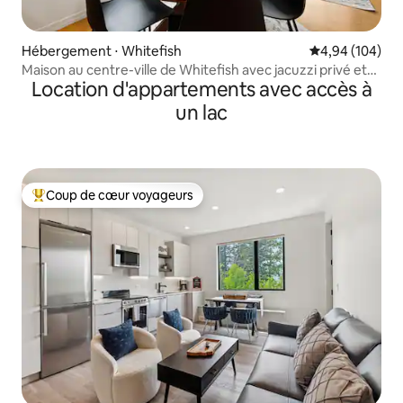
Hébergement ⋅ Whitefish
Évaluation moy
4,94 (104)
Maison au centre-ville de Whitefish avec jacuzzi privé et
Location d'appartements avec accès à
cour
un lac
Coup de cœur voyageurs
Coups de cœur voyageurs les plus appréciés