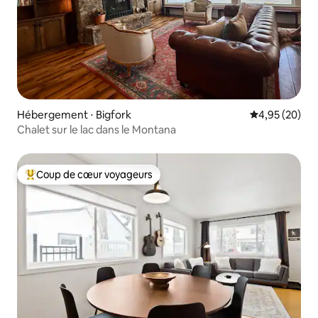
Hébergement ⋅ Bigfork
Évaluation mo
4,95 (20)
Chalet sur le lac dans le Montana
Coup de cœur voyageurs
Coups de cœur voyageurs les plus appréciés