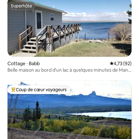
Superhôte
Superhôte
Cottage ⋅ Babb
Évaluation mo
4,73 (92)
Belle maison au bord d'un lac à quelques minutes de Many
Glacier
Coup de cœur voyageurs
Coups de cœur voyageurs les plus appréciés