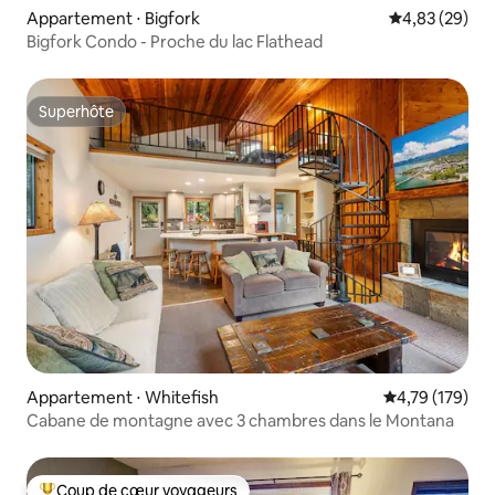
Appartement ⋅ Bigfork
Évaluation mo
4,83 (29)
Bigfork Condo - Proche du lac Flathead
Superhôte
Superhôte
Appartement ⋅ Whitefish
Évaluation moy
4,79 (179)
Cabane de montagne avec 3 chambres dans le Montana
Coup de cœur voyageurs