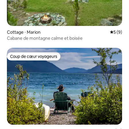
Cottage ⋅ Marion
Évaluatio
5 (9)
Cabane de montagne calme et boisée
Coup de cœur voyageurs
Coup de cœur voyageurs