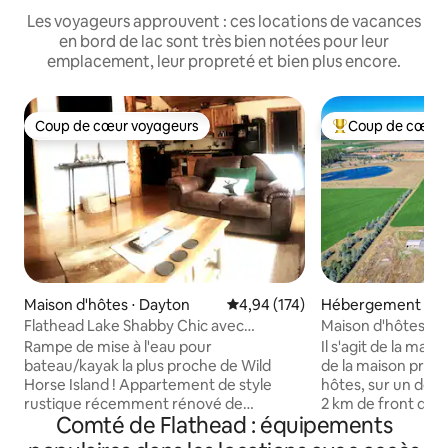
Les voyageurs approuvent : ces locations de vacances
en bord de lac sont très bien notées pour leur
emplacement, leur propreté et bien plus encore.
Coup de cœur voyageurs
Coup de cœur 
Coup de cœur voyageurs
Coups de cœur vo
Maison d'hôtes ⋅ Dayton
Évaluation moyenne sur la base 
4,94 (174)
Hébergement ⋅ Kal
Flathead Lake Shabby Chic avec
Maison d'hôtes au 
JACUZZI !
Flathead.
Rampe de mise à l'eau pour
Il s'agit de la mai
bateau/kayak la plus proche de Wild
de la maison princi
Horse Island ! Appartement de style
hôtes, sur un dom
rustique récemment rénové de
2 km de front de m
Comté de Flathead : équipements
2 chambres/1 salle de bain + loft bonus,
Flathead River. Il 
au-dessus d'un garage construit avec
type chambre d'hô