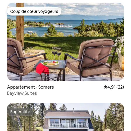
Coup de cœur voyageurs
Coup de cœur voyageurs
Appartement ⋅ Somers
Évaluation mo
4,91 (22)
Bayview Suites
Superhôte
Superhôte