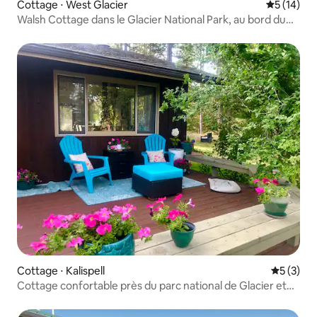
Cottage ⋅ West Glacier
Évaluation
5 (14)
Walsh Cottage dans le Glacier National Park, au bord du
lac
Cottage ⋅ Kalispell
Évaluatio
5 (3)
Cottage confortable près du parc national de Glacier et
de Whitefish !