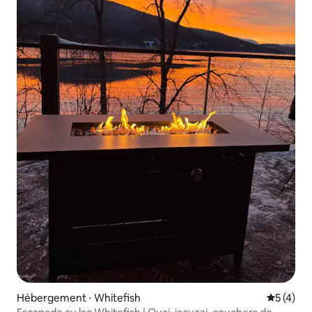
Hébergement ⋅ Whitefish
Évaluatio
5 (4)