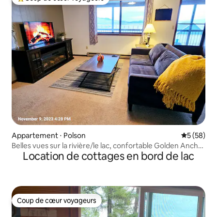
Coups de cœur voyageurs les plus appréciés
Appartement ⋅ Polson
Évaluation
5 (58)
Belles vues sur la rivière/le lac, confortable Golden Anchor
Location de cottages en bord de lac
#5
Coup de cœur voyageurs
Coup de cœur voyageurs