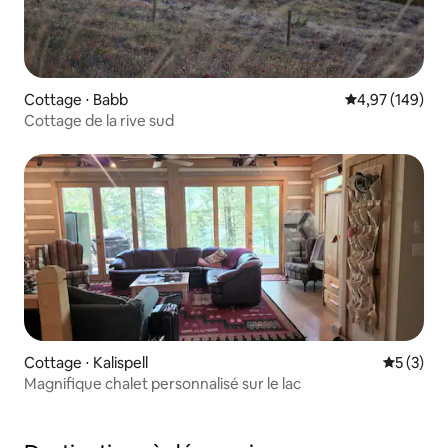
Cottage ⋅ Babb
Évaluation moy
4,97 (149)
Cottage de la rive sud
Cottage ⋅ Kalispell
Évaluatio
5 (3)
Magnifique chalet personnalisé sur le lac