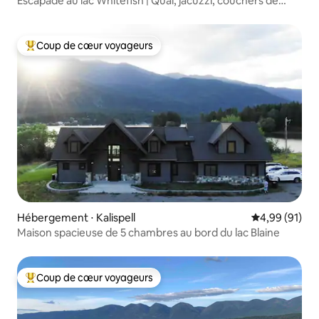
Escapade au lac Whitefish | Quai, jacuzzi, couchers de
soleil épiques
Coup de cœur voyageurs
Coups de cœur voyageurs les plus appréciés
Hébergement ⋅ Kalispell
Évaluation mo
4,99 (91)
Maison spacieuse de 5 chambres au bord du lac Blaine
Coup de cœur voyageurs
Coups de cœur voyageurs les plus appréciés