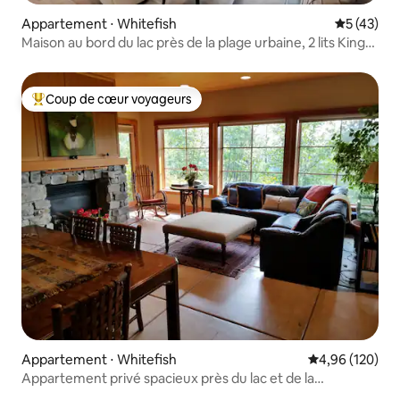
Appartement ⋅ Whitefish
Évaluation
5 (43)
Maison au bord du lac près de la plage urbaine, 2 lits King
Size
Coup de cœur voyageurs
Coups de cœur voyageurs les plus appréciés
Appartement ⋅ Whitefish
Évaluation moy
4,96 (120)
Appartement privé spacieux près du lac et de la
montagne