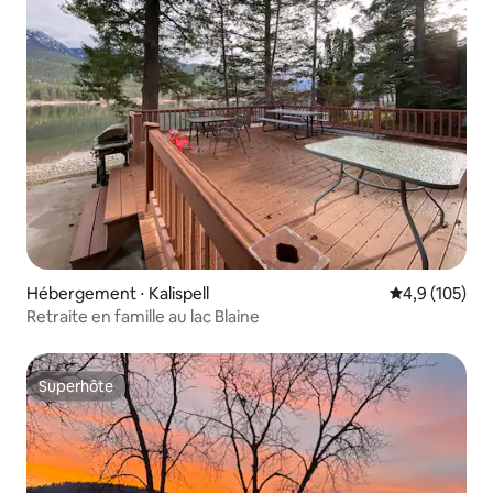
Hébergement ⋅ Kalispell
Évaluation mo
4,9 (105)
Retraite en famille au lac Blaine
Superhôte
Superhôte