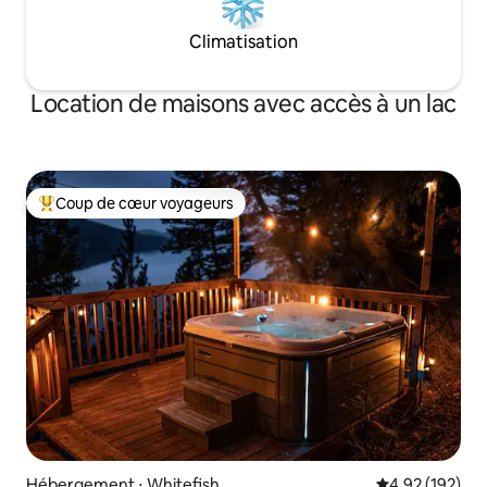
Climatisation
Location de maisons avec accès à un lac
Coup de cœur voyageurs
Coups de cœur voyageurs les plus appréciés
Hébergement ⋅ Whitefish
Évaluation moy
4,92 (192)