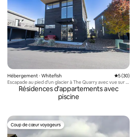
Hébergement ⋅ Whitefish
Évaluation
5 (30)
Escapade au pied d’un glacier à The Quarry avec vue sur la
Résidences d'appartements avec
montagne
piscine
Coup de cœur voyageurs
Coup de cœur voyageurs