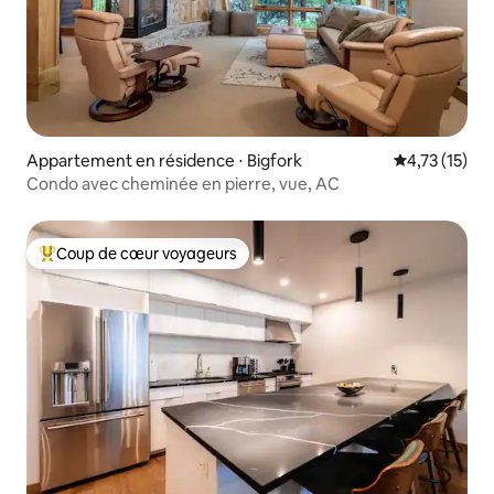
Appartement en résidence ⋅ Bigfork
Évaluation mo
4,73 (15)
Condo avec cheminée en pierre, vue, AC
Coup de cœur voyageurs
Coups de cœur voyageurs les plus appréciés