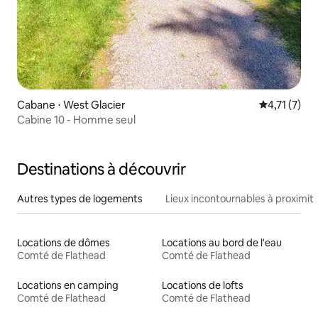
Cabane ⋅ West Glacier
Évaluation 
4,71 (7)
Cabine 10 - Homme seul
Destinations à découvrir
Autres types de logements
Lieux incontournables à proximit
Locations de dômes
Locations au bord de l'eau
Comté de Flathead
Comté de Flathead
Locations en camping
Locations de lofts
Comté de Flathead
Comté de Flathead