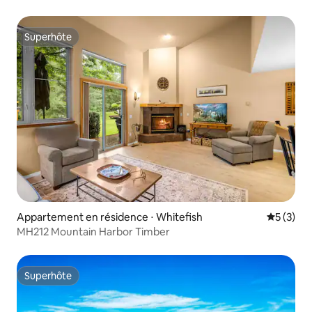
Superhôte
Superhôte
Appartement en résidence ⋅ Whitefish
Évaluatio
5 (3)
MH212 Mountain Harbor Timber
Superhôte
Superhôte