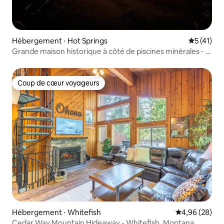
Hébergement ⋅ Hot Springs
Évaluation
5 (41)
Grande maison historique à côté de piscines minérales - 11
couchages
Coup de cœur voyageurs
Coup de cœur voyageurs
Hébergement ⋅ Whitefish
Évaluation mo
4,96 (28)
Cedar Way Mountain Hideaway - Whitefish, Montana