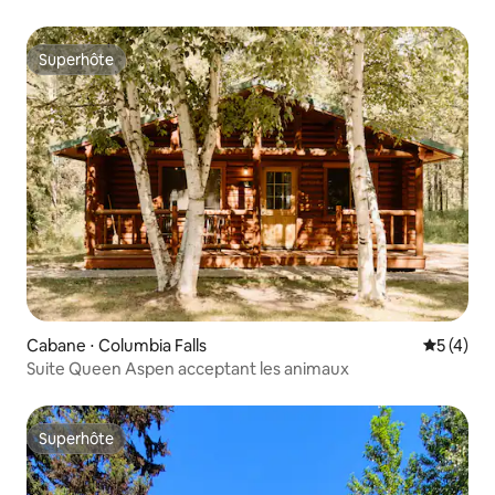
Glacier
Superhôte
Superhôte
Cabane ⋅ Columbia Falls
Évaluatio
5 (4)
Suite Queen Aspen acceptant les animaux
Superhôte
Superhôte