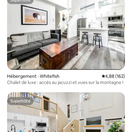
Superhôte
Superhôte
Hébergement ⋅ Whitefish
Évaluation moy
4,88 (162)
Chalet de luxe : accès au jacuzzi et vues sur la montagne !
Superhôte
Superhôte