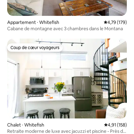
Appartement ⋅ Whitefish
Évaluation moy
4,79 (179)
Cabane de montagne avec 3 chambres dans le Montana
Coup de cœur voyageurs
Coup de cœur voyageurs
Chalet ⋅ Whitefish
Évaluation moy
4,91 (158)
Retraite moderne de luxe avec jacuzzi et piscine - Près de