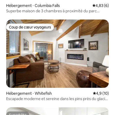
Hébergement ⋅ Columbia Falls
Évaluation m
4,83 (6)
Superbe maison de 3 chambres à proximité du parc
national de Glacier / piscine
Coup de cœur voyageurs
Coup de cœur voyageurs
Hébergement ⋅ Whitefish
Évaluation m
4,9 (10)
Escapade moderne et sereine dans les pins près du glacier
et des pistes de ski