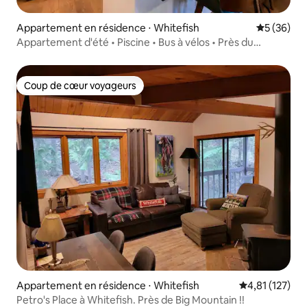
Appartement en résidence ⋅ Whitefish
Évaluation
5 (36)
Appartement d'été • Piscine • Bus à vélos • Près du
centre-ville
Coup de cœur voyageurs
Coup de cœur voyageurs
Appartement en résidence ⋅ Whitefish
Évaluation moy
4,81 (127)
Petro's Place à Whitefish. Près de Big Mountain !!