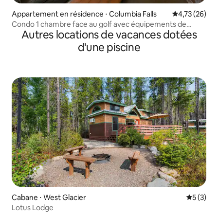
Appartement en résidence ⋅ Columbia Falls
Évaluation mo
4,73 (26)
Condo 1 chambre face au golf avec équipements de
Autres locations de vacances dotées
villégiature
d'une piscine
Cabane ⋅ West Glacier
Évaluatio
5 (3)
Lotus Lodge