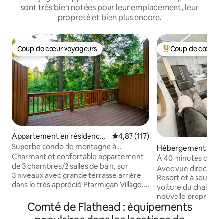
sont très bien notées pour leur emplacement, leur
propreté et bien plus encore.
Coup de cœur voyageurs
Coup de cœur 
Coup de cœur voyageurs
Coups de cœur vo
Appartement en résidence ⋅
Évaluation moyenne sur la base 
4,87 (117)
Whitefish
Superbe condo de montagne à
Hébergement ⋅ Wh
Whitefish, disponible toute l'année -
Charmant et confortable appartement
À 40 minutes de Gl
8 voyageurs
de 3 chambres/2 salles de bain, sur
5 minutes de City
Avec vue directe 
3 niveaux avec grande terrasse arrière
ville
Resort et à seule
dans le très apprécié Ptarmigan Village.
voiture du chalet 
Peut accueillir confortablement
nouvelle propriété
8 personnes : 2 lits Queen Size dans des
Comté de Flathead : équipements
1 100 pieds carrés
chambres séparées, 1 futon Queen Size
et une cuisine, un