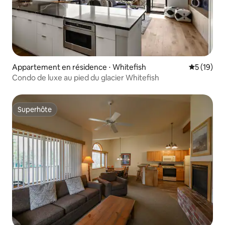
Appartement en résidence ⋅ Whitefish
Évaluation
5 (19)
Condo de luxe au pied du glacier Whitefish
Superhôte
Superhôte