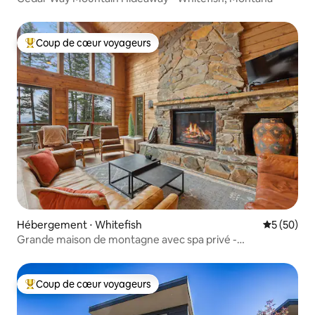
Coup de cœur voyageurs
Coups de cœur voyageurs les plus appréciés
Hébergement ⋅ Whitefish
Évaluation
5 (50)
Grande maison de montagne avec spa privé -
4 chambres/3 salles de bain
Coup de cœur voyageurs
Coups de cœur voyageurs les plus appréciés