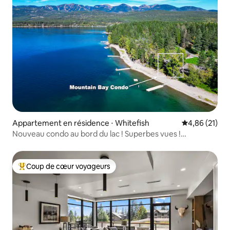
Appartement en résidence ⋅ Whitefish
Évaluation mo
4,86 (21)
Nouveau condo au bord du lac ! Superbes vues !
Piscine/jacuzzi !
Coup de cœur voyageurs
Coups de cœur voyageurs les plus appréciés