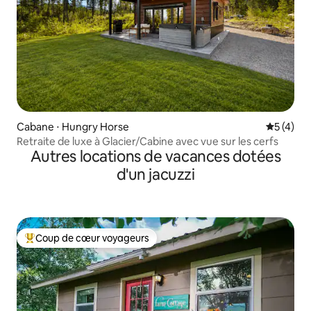
Cabane ⋅ Hungry Horse
Évaluatio
5 (4)
Retraite de luxe à Glacier/Cabine avec vue sur les cerfs
Autres locations de vacances dotées
d'un jacuzzi
Coup de cœur voyageurs
Coups de cœur voyageurs les plus appréciés