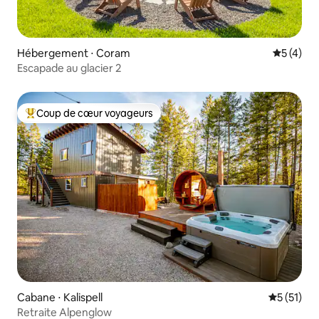
Hébergement ⋅ Coram
Évaluatio
5 (4)
Escapade au glacier 2
Coup de cœur voyageurs
Coups de cœur voyageurs les plus appréciés
Cabane ⋅ Kalispell
Évaluation
5 (51)
Retraite Alpenglow