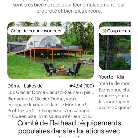
sont très bien notées pour leur emplacement, leur
propreté et bien plus encore.
Coup de cœur voyageurs
Coup de cœur 
Coup de cœur voyageurs
Coups de cœur vo
Yourte ⋅ Kila
Yourte de montagn
Dôme ⋅ Lakeside
Évaluation moyenne sur la base 
4,94 (100)
Park • Jacuzzi et c
Bienvenue chez vous ! Il s'ag
Lux Glacier Dome•Jacuzzi•Sauna•À pied
grande yourte de 
du lac Flathead
Bienvenue à Glacier Dome, votre
les montagnes, ento
escapade luxueuse dans le Montana !
avons soigneusem
Profitez de 2 lits King Size, d'un canapé-
moderne tout en re
lit Queen Size, d'un sauna intérieur, d'un
Montana. Vous aurez accès à des
Comté de Flathead : équipements
jacuzzi, d'un feu de camp, d'un cornhole,
équipements tels q
d'une télévision, d'une salle de bain
populaires dans les locations avec
une connexion Wi-F
complète, d'une kitchenette, d'un lave-
size et queen size