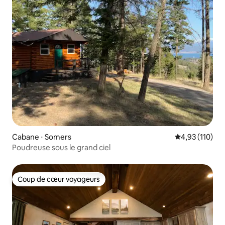
Cabane ⋅ Somers
Évaluation moy
4,93 (110)
Poudreuse sous le grand ciel
Coup de cœur voyageurs
Coup de cœur voyageurs