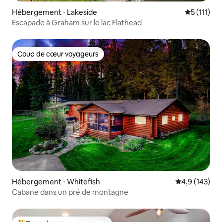
Hébergement ⋅ Lakeside
Évaluation
5 (111)
Escapade à Graham sur le lac Flathead
Coup de cœur voyageurs
Coup de cœur voyageurs
Hébergement ⋅ Whitefish
Évaluation mo
4,9 (143)
Cabane dans un pré de montagne