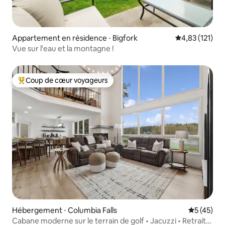
Appartement en résidence ⋅ Bigfork
Évaluation moy
4,83 (121)
Vue sur l'eau et la montagne !
Coup de cœur voyageurs
Coups de cœur voyageurs les plus appréciés
Hébergement ⋅ Columbia Falls
Évaluation
5 (45)
Cabane moderne sur le terrain de golf • Jacuzzi • Retraite