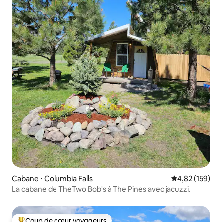
Cabane ⋅ Columbia Falls
Évaluation moy
4,82 (159)
La cabane de TheTwo Bob's à The Pines avec jacuzzi.
Coup de cœur voyageurs