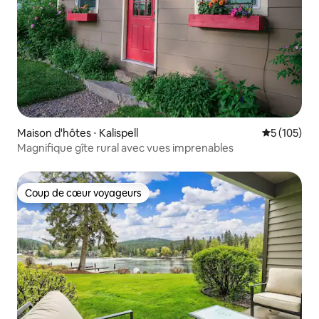
Maison d'hôtes ⋅ Kalispell
Évaluation 
5 (105)
Magnifique gîte rural avec vues imprenables
Coup de cœur voyageurs
Coup de cœur voyageurs