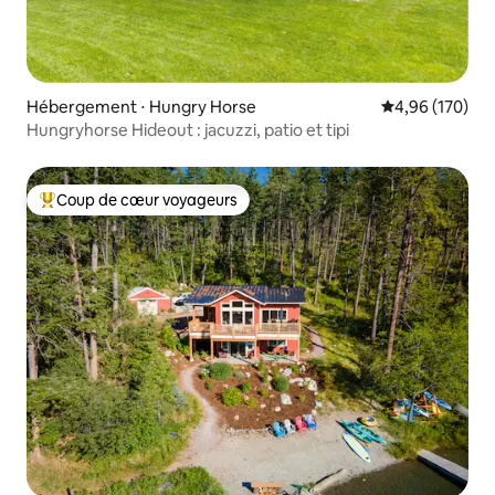
Hébergement ⋅ Hungry Horse
Évaluation moy
4,96 (170)
Hungryhorse Hideout : jacuzzi, patio et tipi
Coup de cœur voyageurs
Coups de cœur voyageurs les plus appréciés