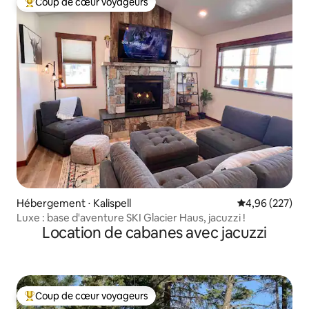
Coup de cœur voyageurs
Coups de cœur voyageurs les plus appréciés
Hébergement ⋅ Kalispell
Évaluation moy
4,96 (227)
Luxe : base d'aventure SKI Glacier Haus, jacuzzi !
Location de cabanes avec jacuzzi
Coup de cœur voyageurs
Coups de cœur voyageurs les plus appréciés