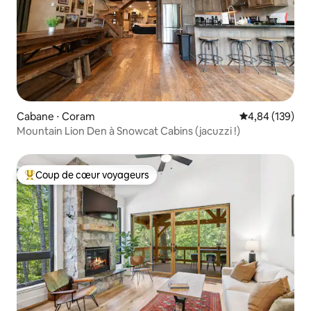
Cabane ⋅ Coram
Évaluation moy
4,84 (139)
Mountain Lion Den à Snowcat Cabins (jacuzzi !)
Coup de cœur voyageurs
Coups de cœur voyageurs les plus appréciés