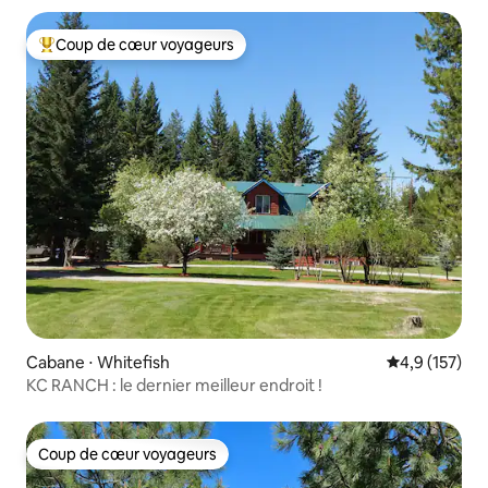
Coup de cœur voyageurs
Coups de cœur voyageurs les plus appréciés
Cabane ⋅ Whitefish
Évaluation mo
4,9 (157)
KC RANCH : le dernier meilleur endroit !
Coup de cœur voyageurs
Coup de cœur voyageurs