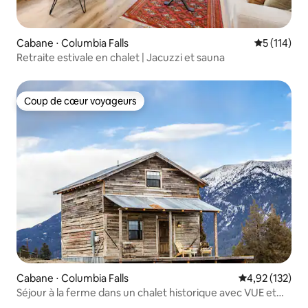
Cabane ⋅ Columbia Falls
Évaluation 
5 (114)
Retraite estivale en chalet | Jacuzzi et sauna
Coup de cœur voyageurs
Coup de cœur voyageurs
Cabane ⋅ Columbia Falls
Évaluation moy
4,92 (132)
Séjour à la ferme dans un chalet historique avec VUE et
BAIN À REMOUS, Glacier Park