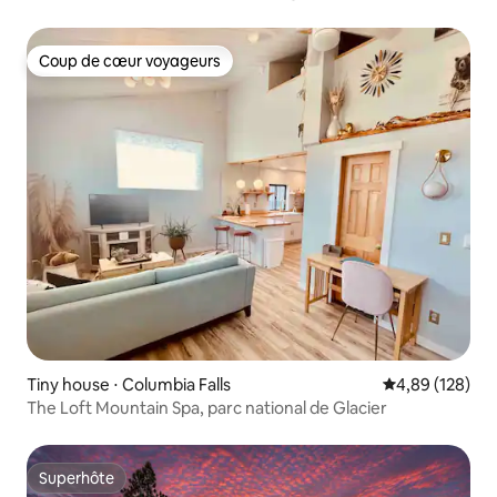
familiale
Coup de cœur voyageurs
Coup de cœur voyageurs
Tiny house ⋅ Columbia Falls
Évaluation moy
4,89 (128)
The Loft Mountain Spa, parc national de Glacier
Superhôte
Superhôte