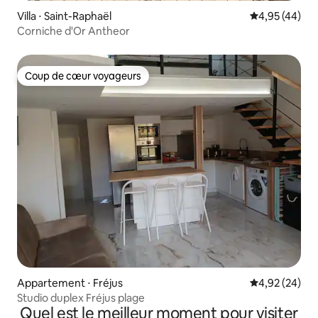
Villa ⋅ Saint-Raphaël
Évaluation mo
4,95 (44)
Corniche d'Or Antheor
Coup de cœur voyageurs
Coup de cœur voyageurs
Appartement ⋅ Fréjus
Évaluation mo
4,92 (24)
Studio duplex Fréjus plage
Quel est le meilleur moment pour visiter