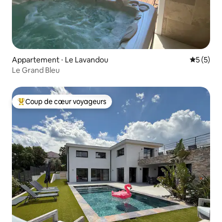
Appartement ⋅ Le Lavandou
Évaluatio
5 (5)
Le Grand Bleu
Coup de cœur voyageurs
Coups de cœur voyageurs les plus appréciés