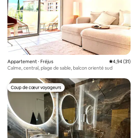
Appartement ⋅ Fréjus
Évaluation mo
4,94 (31)
Calme, central, plage de sable, balcon orienté sud
Coup de cœur voyageurs
Coup de cœur voyageurs