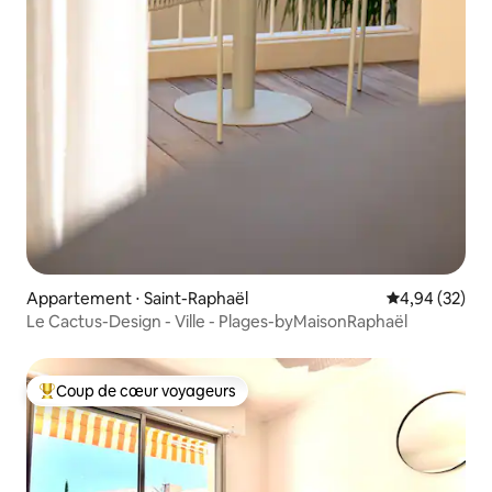
Appartement ⋅ Saint-Raphaël
Évaluation mo
4,94 (32)
Le Cactus-Design - Ville - Plages-byMaisonRaphaël
Coup de cœur voyageurs
Coups de cœur voyageurs les plus appréciés