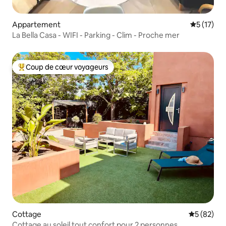
Appartement
Évaluation
5 (17)
La Bella Casa - WIFI - Parking - Clim - Proche mer
Coup de cœur voyageurs
Coups de cœur voyageurs les plus appréciés
Cottage
Évaluation
5 (82)
Cottage au soleil tout confort pour 2 personnes