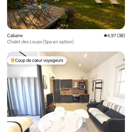
Cabane
Évaluation mo
4,97 (38)
Chalet des Loups (Spa en option)
Coup de cœur voyageurs
Coups de cœur voyageurs les plus appréciés