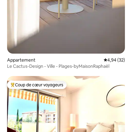
Appartement
Évaluation mo
4,94 (32)
Le Cactus-Design - Ville - Plages-byMaisonRaphaël
Coup de cœur voyageurs
Coups de cœur voyageurs les plus appréciés