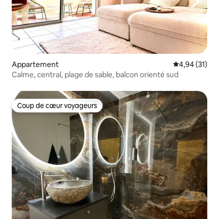
Appartement
Évaluation mo
4,94 (31)
Calme, central, plage de sable, balcon orienté sud
Coup de cœur voyageurs
Coup de cœur voyageurs