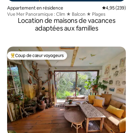
Appartement en résidence
Évaluation moy
4,95 (239)
Vue Mer Panoramique : Clim ★ Balcon ★ Plages
Location de maisons de vacances
adaptées aux familles
Coup de cœur voyageurs
Coups de cœur voyageurs les plus appréciés