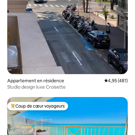
Appartement en résidence
Évaluation moy
4,95 (481)
Studio design luxe Croisette
Coup de cœur voyageurs
Coups de cœur voyageurs les plus appréciés