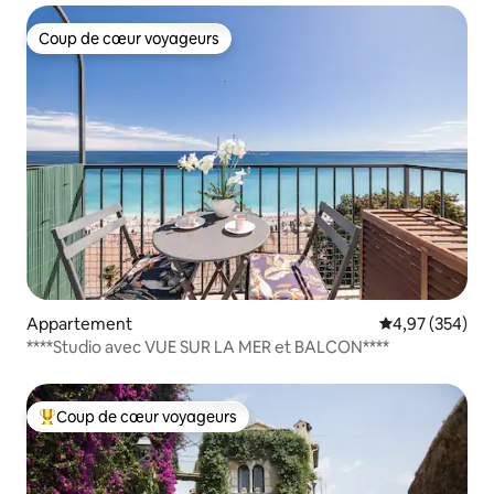
Coup de cœur voyageurs
Coup de cœur voyageurs
Appartement
Évaluation moy
4,97 (354)
****Studio avec VUE SUR LA MER et BALCON****
Coup de cœur voyageurs
Coups de cœur voyageurs les plus appréciés