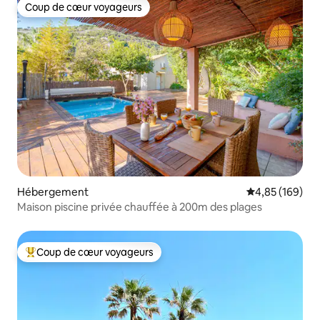
Coup de cœur voyageurs
Coup de cœur voyageurs
Hébergement
Évaluation moy
4,85 (169)
Maison piscine privée chauffée à 200m des plages
Coup de cœur voyageurs
Coups de cœur voyageurs les plus appréciés