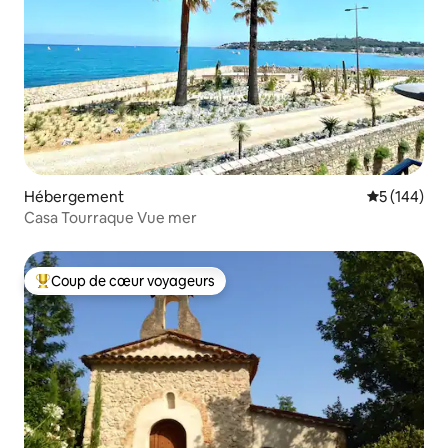
Hébergement
Évaluation 
5 (144)
Casa Tourraque Vue mer
Coup de cœur voyageurs
Coups de cœur voyageurs les plus appréciés