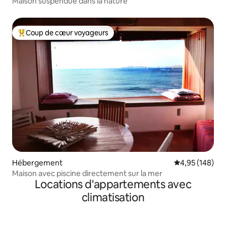
Maison suspendue dans la nature
Coup de cœur voyageurs
Coups de cœur voyageurs les plus appréciés
Hébergement
Évaluation moy
4,95 (148)
Maison avec piscine directement sur la mer
Locations d'appartements avec
climatisation