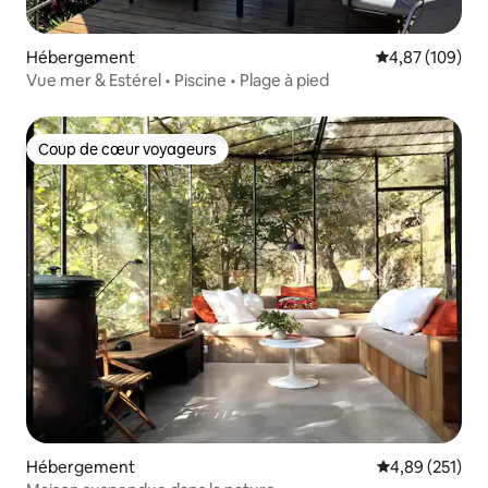
Hébergement
Évaluation moy
4,87 (109)
Vue mer & Estérel • Piscine • Plage à pied
Coup de cœur voyageurs
Coup de cœur voyageurs
Hébergement
Évaluation moy
4,89 (251)