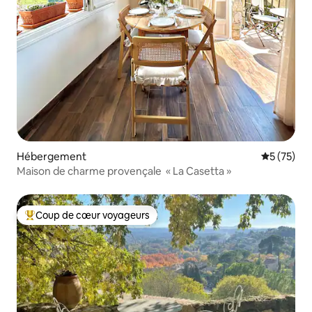
Hébergement
Évaluation
5 (75)
Maison de charme provençale « La Casetta »
Coup de cœur voyageurs
Coups de cœur voyageurs les plus appréciés