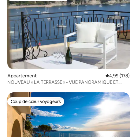
Appartement
Évaluation moy
4,99 (178)
NOUVEAU « LA TERRASSE » - VUE PANORAMIQUE ET
LUXE
Coup de cœur voyageurs
Coup de cœur voyageurs