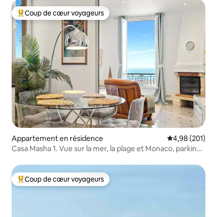
Coup de cœur voyageurs
Coups de cœur voyageurs les plus appréciés
Appartement en résidence
Évaluation moy
4,98 (201)
Casa Masha 1. Vue sur la mer, la plage et Monaco, parking
gratuit
Coup de cœur voyageurs
Coups de cœur voyageurs les plus appréciés