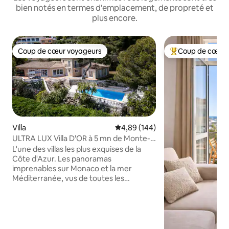
bien notés en termes d'emplacement, de propreté et
plus encore.
Coup de cœur voyageurs
Coup de cœur 
Coup de cœur voyageurs
Coups de cœur vo
Villa
Évaluation moyenne sur la base 
4,89 (144)
ULTRA LUX Villa D'OR à 5 mn de Monte-
Carlo, Monaco
L'une des villas les plus exquises de la
Côte d'Azur. Les panoramas
imprenables sur Monaco et la mer
Méditerranée, vus de toutes les
chambres, l'ambiance, l'espace
extérieur avec l'immense jardin et la
piscine feront de votre séjour un
inoubliable ! Les équipements
supplémentaires comprennent un