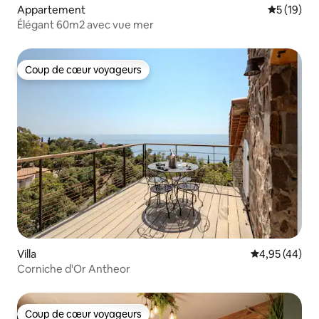
Appartement
Évaluation
5 (19)
Élégant 60m2 avec vue mer
Coup de cœur voyageurs
Coup de cœur voyageurs
Villa
Évaluation mo
4,95 (44)
Corniche d'Or Antheor
Coup de cœur voyageurs