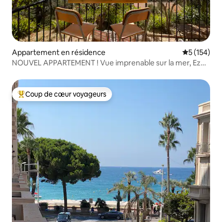
Appartement en résidence
Évaluation 
5 (154)
NOUVEL APPARTEMENT ! Vue imprenable sur la mer, Eze
Village
Coup de cœur voyageurs
Coups de cœur voyageurs les plus appréciés