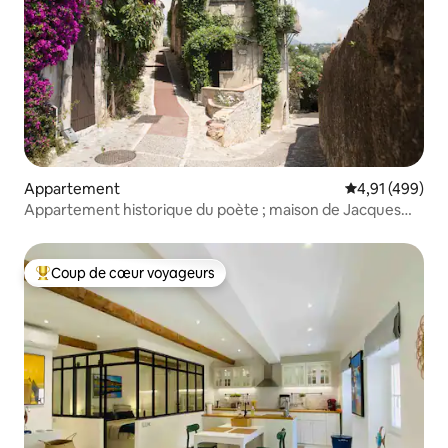
Appartement
Évaluation moy
4,91 (499)
Appartement historique du poète ; maison de Jacques
Prévert
Coup de cœur voyageurs
Coups de cœur voyageurs les plus appréciés