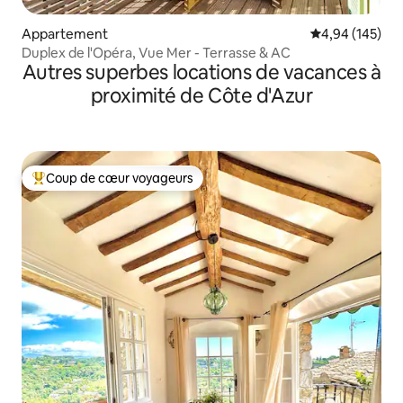
Appartement
Évaluation moy
4,94 (145)
Duplex de l'Opéra, Vue Mer - Terrasse & AC
Autres superbes locations de vacances à
proximité de Côte d'Azur
Coup de cœur voyageurs
Coups de cœur voyageurs les plus appréciés