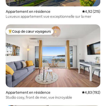
Appartement en résidence
Évaluation moy
4,92 (215)
Luxueux appartement vue exceptionnelle sur la mer
Coup de cœur voyageurs
Coups de cœur voyageurs les plus appréciés
Appartement en résidence
Évaluation moy
4,83 (192)
Studio cosy, front de mer, vue incroyable