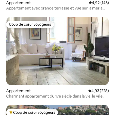
Appartement
Évaluation moy
4,92 (145)
Appartement avec grande terrasse et vue sur la mer à
Nice
Coup de cœur voyageurs
Coup de cœur voyageurs
Appartement
Évaluation moy
4,93 (228)
Charmant appartement du 17e siècle dans la vieille ville.
Coup de cœur voyageurs
Coups de cœur voyageurs les plus appréciés