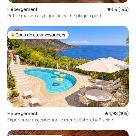
Hébergement
Évaluation mo
4,9 (196)
Petite maison atypique au calme plage a pied
Coup de cœur voyageurs
Coups de cœur voyageurs les plus appréciés
Hébergement
Évaluation moy
4,98 (105)
Expérience exceptionnelle mer et Estérel # Piscine