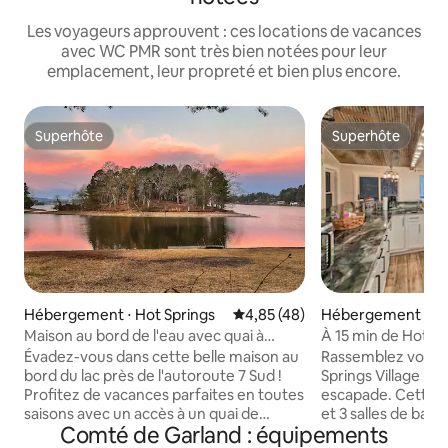
Les voyageurs approuvent : ces locations de vacances
avec WC PMR sont très bien notées pour leur
emplacement, leur propreté et bien plus encore.
Superhôte
Superhôte
Superhôte
Superhôte
Hébergement ⋅ Ho
Hébergement ⋅ Hot Springs
Évaluation moyenne sur la base
4,85 (48)
À 15 min de Hot Spr
Maison au bord de l'eau avec quai à
maison avec foyer
moins de 5 km d'Oaklawn Racing !
Rassemblez vos pr
Évadez-vous dans cette belle maison au
Springs Village lo
bord du lac près de l'autoroute 7 Sud !
escapade. Cette 
Profitez de vacances parfaites en toutes
et 3 salles de bain
saisons avec un accès à un quai de
Comté de Garland : équipements
grande communaut
baignade privé et une vue imprenable