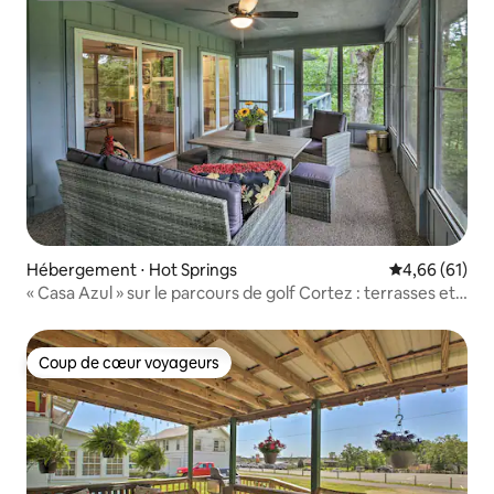
Hébergement ⋅ Hot Springs
Évaluation mo
4,66 (61)
« Casa Azul » sur le parcours de golf Cortez : terrasses et
vues !
Coup de cœur voyageurs
Coup de cœur voyageurs