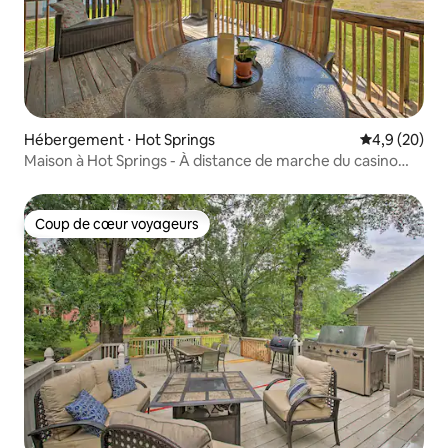
Hébergement ⋅ Hot Springs
Évaluation m
4,9 (20)
Maison à Hot Springs - À distance de marche du casino
Oaklawn !
Coup de cœur voyageurs
Coup de cœur voyageurs