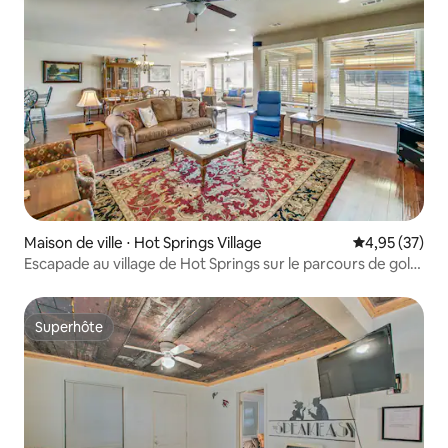
Maison de ville ⋅ Hot Springs Village
Évaluation mo
4,95 (37)
Escapade au village de Hot Springs sur le parcours de golf
Isabella
Superhôte
Superhôte