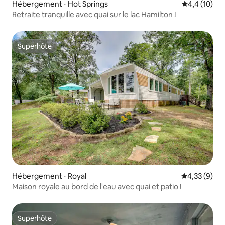
Hébergement ⋅ Hot Springs
Évaluation m
4,4 (10)
Retraite tranquille avec quai sur le lac Hamilton !
Superhôte
Superhôte
Hébergement ⋅ Royal
Évaluation m
4,33 (9)
Maison royale au bord de l'eau avec quai et patio !
Superhôte
Superhôte