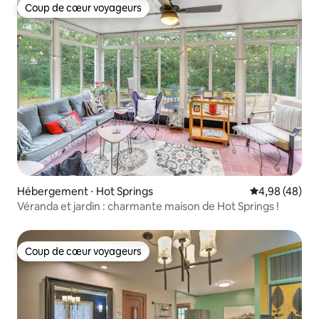
Coup de cœur voyageurs
Coup de cœur voyageurs
Hébergement ⋅ Hot Springs
Évaluation mo
4,98 (48)
Véranda et jardin : charmante maison de Hot Springs !
Coup de cœur voyageurs
Coup de cœur voyageurs