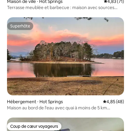
Maison de ville ⋅ Hot Springs
Évaluation mo
4,83 (71)
Terrasse meublée et barbecue : maison avec sources
chaudes
Superhôte
Superhôte
Hébergement ⋅ Hot Springs
Évaluation mo
4,85 (48)
Maison au bord de l'eau avec quai à moins de 5 km
d'Oaklawn Racing !
Coup de cœur voyageurs
Coup de cœur voyageurs