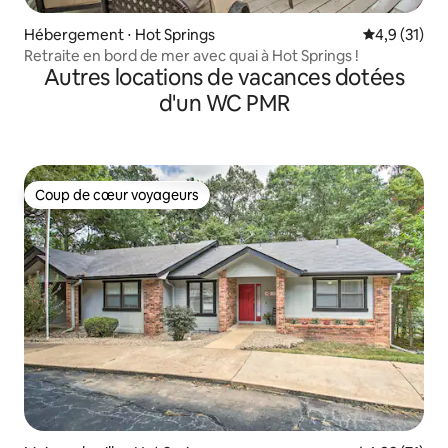
Hébergement ⋅ Hot Springs
Évaluation m
4,9 (31)
Retraite en bord de mer avec quai à Hot Springs !
Autres locations de vacances dotées
d'un WC PMR
Coup de cœur voyageurs
Coup de cœur voyageurs