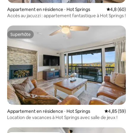
Appartement en résidence ⋅ Hot Springs
Évaluation m
4,8 (60)
Accès au jacuzzi : appartement fantastique à Hot Springs !
Superhôte
Superhôte
Appartement en résidence ⋅ Hot Springs
Évaluation mo
4,85 (59)
Location de vacances à Hot Springs avec salle de jeux !