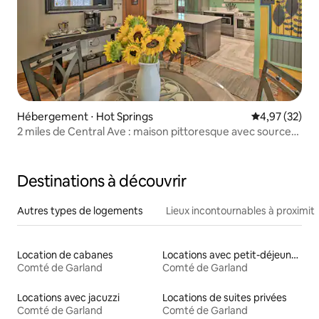
Hébergement ⋅ Hot Springs
Évaluation mo
4,97 (32)
2 miles de Central Ave : maison pittoresque avec sources
chaudes !
Destinations à découvrir
Autres types de logements
Lieux incontournables à proximit
Location de cabanes
Locations avec petit-déjeuner
Comté de Garland
Comté de Garland
Locations avec jacuzzi
Locations de suites privées
Comté de Garland
Comté de Garland