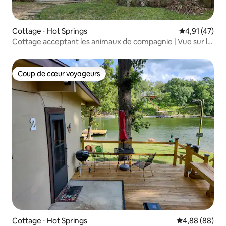
Cottage ⋅ Hot Springs
Évaluation mo
4,91 (47)
Cottage acceptant les animaux de compagnie | Vue sur la
forêt + 1,6 km de la ville
Coup de cœur voyageurs
Coup de cœur voyageurs
Cottage ⋅ Hot Springs
Évaluation mo
4,88 (88)