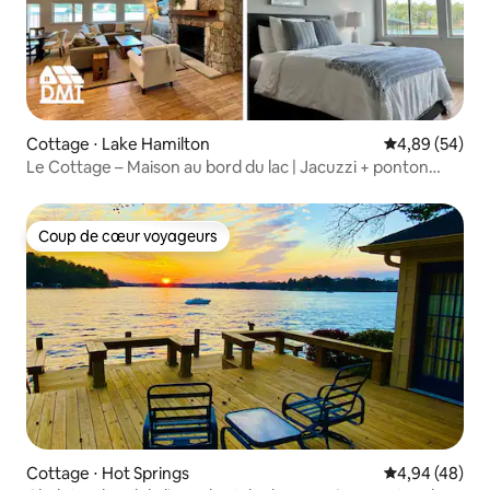
Cottage ⋅ Lake Hamilton
Évaluation mo
4,89 (54)
Le Cottage – Maison au bord du lac | Jacuzzi + ponton
pour bateau
Coup de cœur voyageurs
Coup de cœur voyageurs
Cottage ⋅ Hot Springs
Évaluation mo
4,94 (48)