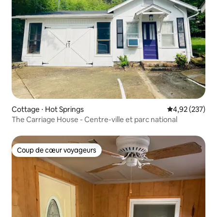
Cottage ⋅ Hot Springs
Évaluation moy
4,92 (237)
The Carriage House - Centre-ville et parc national
Coup de cœur voyageurs
Coup de cœur voyageurs