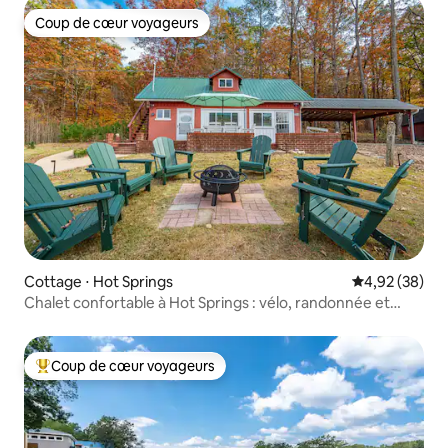
Coup de cœur voyageurs
Coup de cœur voyageurs
Cottage ⋅ Hot Springs
Évaluation mo
4,92 (38)
Chalet confortable à Hot Springs : vélo, randonnée et
détente
Coup de cœur voyageurs
Coups de cœur voyageurs les plus appréciés