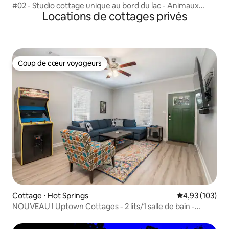
#02 - Studio cottage unique au bord du lac - Animaux
Locations de cottages privés
acceptés
Coup de cœur voyageurs
Coup de cœur voyageurs
Cottage ⋅ Hot Springs
Évaluation moy
4,93 (103)
NOUVEAU ! Uptown Cottages - 2 lits/1 salle de bain -
nouveau mobilier !