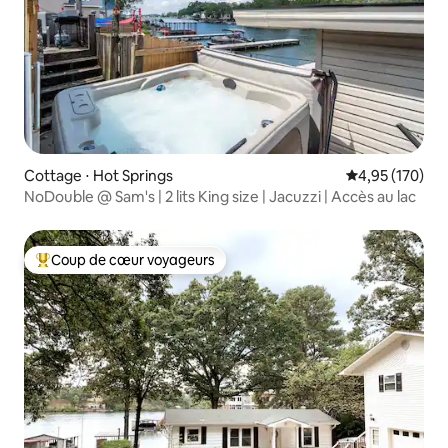
Cottage ⋅ Hot Springs
Évaluation moy
4,95 (170)
NoDouble @ Sam's | 2 lits King size | Jacuzzi | Accès au lac
Coup de cœur voyageurs
Coups de cœur voyageurs les plus appréciés