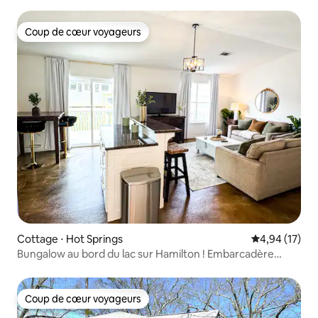
accessible à pied
Coup de cœur voyageurs
Coup de cœur voyageurs
Cottage ⋅ Hot Springs
Évaluation mo
4,94 (17)
Bungalow au bord du lac sur Hamilton ! Embarcadère
privé !
Coup de cœur voyageurs
Coup de cœur voyageurs