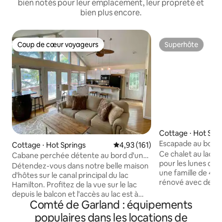
bien notés pour leur emplacement, leur propreté et
bien plus encore.
Coup de cœur voyageurs
Superhôte
Coup de cœur voyageurs
Superhôte
Cottage ⋅ Hot Spr
Escapade au bord 
Cottage ⋅ Hot Springs
Évaluation moyenne sur la base 
4,93 (161)
Ce chalet au lac e
Cabane perchée détente au bord d'un
pour les lunes de m
lac
Détendez-vous dans notre belle maison
une famille de 4
d'hôtes sur le canal principal du lac
rénové avec de no
Hamilton. Profitez de la vue sur le lac
électroménagers et
depuis le balcon et l'accès au lac est à
en quartz. La cuisine, la salle à manger et
Comté de Garland : équipements
seulement un pâté de maisons. Faites
le salon sont tous o
une petite promenade ou un court trajet
populaires dans les locations de
créant une atmos