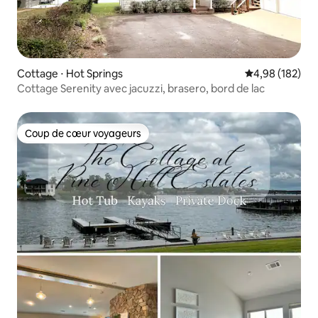
Cottage ⋅ Hot Springs
Évaluation moy
4,98 (182)
Cottage Serenity avec jacuzzi, brasero, bord de lac
Coup de cœur voyageurs
Coup de cœur voyageurs