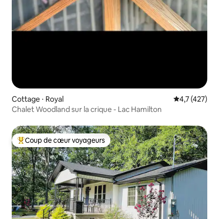
Cottage ⋅ Royal
Évaluation mo
4,7 (427)
Chalet Woodland sur la crique - Lac Hamilton
Coup de cœur voyageurs
Coups de cœur voyageurs les plus appréciés