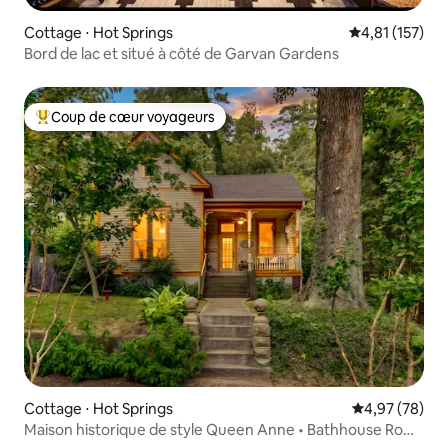
Cottage ⋅ Hot Springs
Évaluation moy
4,81 (157)
Bord de lac et situé à côté de Garvan Gardens
Coup de cœur voyageurs
Coups de cœur voyageurs les plus appréciés
Cottage ⋅ Hot Springs
Évaluation mo
4,97 (78)
Maison historique de style Queen Anne • Bathhouse Row