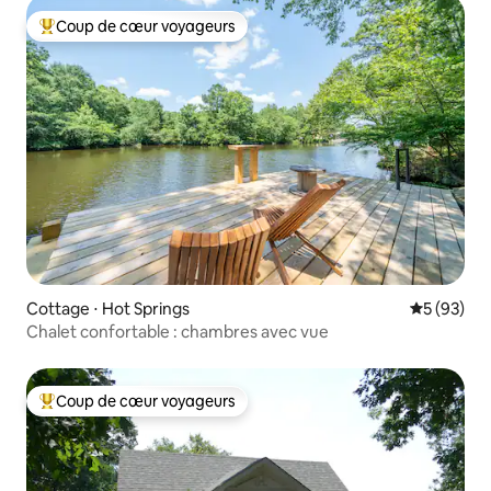
Coup de cœur voyageurs
Coups de cœur voyageurs les plus appréciés
Cottage ⋅ Hot Springs
Évaluation
5 (93)
Chalet confortable : chambres avec vue
Coup de cœur voyageurs
Coups de cœur voyageurs les plus appréciés