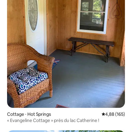
Cottage ⋅ Hot Springs
Évaluation moy
4,88 (165)
« Evangeline Cottage » près du lac Catherine !