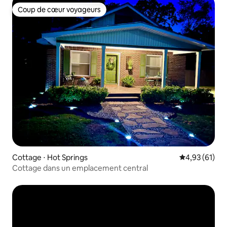
Coup de cœur voyageurs
Coup de cœur voyageurs
Cottage ⋅ Hot Springs
Évaluation mo
4,93 (61)
Cottage dans un emplacement central