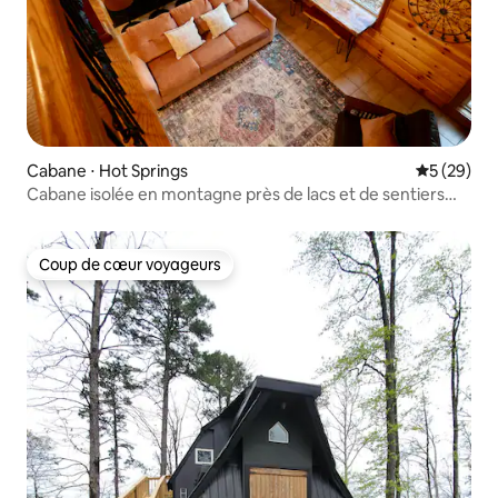
Cabane ⋅ Hot Springs
Évaluation
5 (29)
Cabane isolée en montagne près de lacs et de sentiers
pittoresques
Coup de cœur voyageurs
Coup de cœur voyageurs