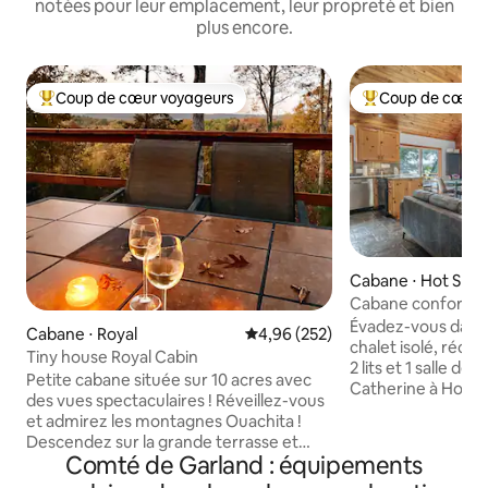
notées pour leur emplacement, leur propreté et bien
plus encore.
Coup de cœur voyageurs
Coup de cœur 
Coups de cœur voyageurs les plus appréciés
Coups de cœur vo
Cabane ⋅ Hot Spri
Cabane confortabl
Quai + Kayak + C
Évadez-vous dans
Cabane ⋅ Royal
Évaluation moyenne sur la base 
4,96 (252)
chalet isolé, réc
Tiny house Royal Cabin
2 lits et 1 salle de 
Petite cabane située sur 10 acres avec
Catherine à Hot Sp
des vues spectaculaires ! Réveillez-vous
Profitez d'intérie
et admirez les montagnes Ouachita !
des touches mode
Descendez sur la grande terrasse et
imprenable sur le l
Comté de Garland : équipements
profitez d'une tasse de café chaud et de
ultime. Détendez-
la nature ! Le loft est moquetté et