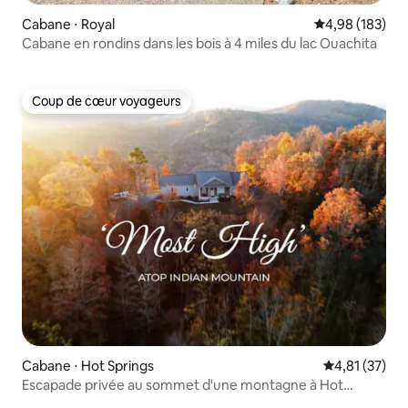
Cabane ⋅ Royal
Évaluation moy
4,98 (183)
Cabane en rondins dans les bois à 4 miles du lac Ouachita
Coup de cœur voyageurs
Coup de cœur voyageurs
Cabane ⋅ Hot Springs
Évaluation mo
4,81 (37)
Escapade privée au sommet d'une montagne à Hot
Springs