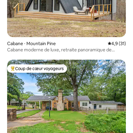
Cabane ⋅ Mountain Pine
Évaluation m
4,9 (31)
Cabane moderne de luxe, retraite panoramique de
5 acres au sommet d'une colline
Coup de cœur voyageurs
Coups de cœur voyageurs les plus appréciés