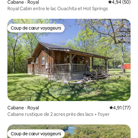
Cabane ⋅ Royal
Évaluation mo
4,94 (50)
Royal Cabin entre le lac Ouachita et Hot Springs
Coup de cœur voyageurs
Coup de cœur voyageurs
Cabane ⋅ Royal
Évaluation mo
4,91 (77)
Cabane rustique de 2 acres près des lacs + foyer
Coup de cœur voyageurs
Coup de cœur voyageurs