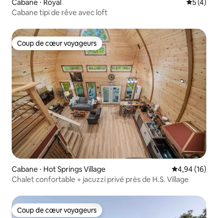
Cabane ⋅ Royal
Évaluatio
5 (4)
Cabane tipi de rêve avec loft
Coup de cœur voyageurs
Coup de cœur voyageurs
Cabane ⋅ Hot Springs Village
Évaluation mo
4,94 (16)
Chalet confortable + jacuzzi privé près de H.S. Village
Coup de cœur voyageurs
Coup de cœur voyageurs