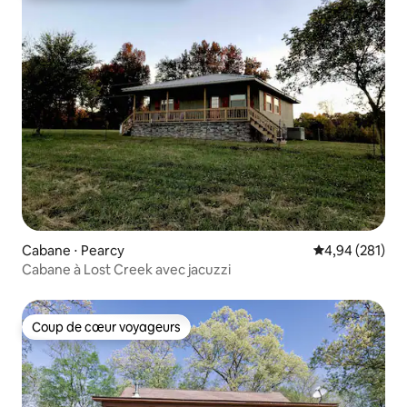
Cabane ⋅ Pearcy
Évaluation moy
4,94 (281)
Cabane à Lost Creek avec jacuzzi
Coup de cœur voyageurs
Coup de cœur voyageurs