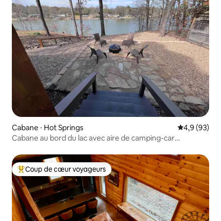
Cabane ⋅ Hot Springs
Évaluation m
4,9 (93)
Cabane au bord du lac avec aire de camping-car
couverte, deux kayaks
Coup de cœur voyageurs
Coups de cœur voyageurs les plus appréciés