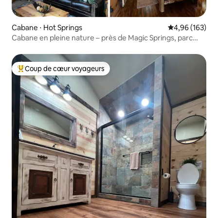
Cabane ⋅ Hot Springs
Évaluation moy
4,96 (163)
Cabane en pleine nature – près de Magic Springs, parc
hors des sentiers battus
Coup de cœur voyageurs
Coups de cœur voyageurs les plus appréciés