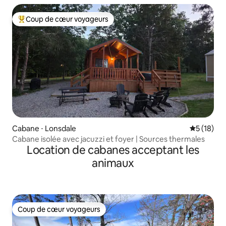
Coup de cœur voyageurs
Coups de cœur voyageurs les plus appréciés
Cabane ⋅ Lonsdale
Évaluation
5 (18)
Cabane isolée avec jacuzzi et foyer | Sources thermales
Location de cabanes acceptant les
animaux
Coup de cœur voyageurs
Coup de cœur voyageurs