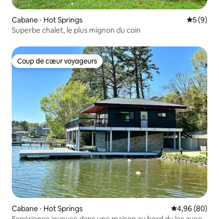
Cabane ⋅ Hot Springs
Évaluatio
5 (9)
Superbe chalet, le plus mignon du coin
Coup de cœur voyageurs
Coup de cœur voyageurs
Cabane ⋅ Hot Springs
Évaluation mo
4,96 (80)
Expérience joyeuse dans une maison au bord du lac avec