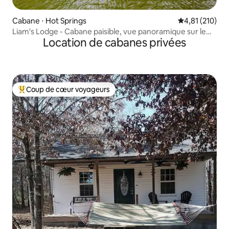
Cabane ⋅ Hot Springs
Évaluation moy
4,81 (210)
Liam's Lodge - Cabane paisible, vue panoramique sur le
Location de cabanes privées
lac
Coup de cœur voyageurs
Coups de cœur voyageurs les plus appréciés