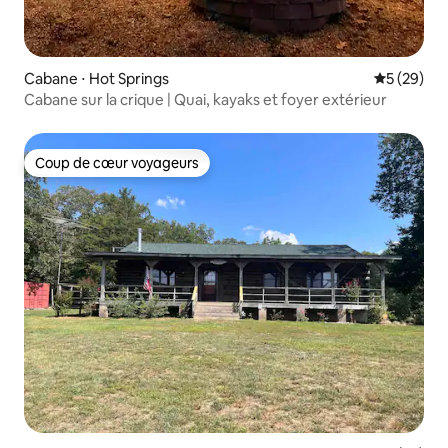
Cabane ⋅ Hot Springs
Évaluation
5 (29)
Cabane sur la crique | Quai, kayaks et foyer extérieur
Coup de cœur voyageurs
Coup de cœur voyageurs