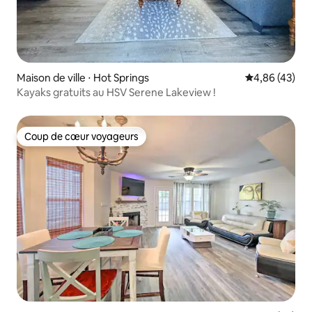
Maison de ville ⋅ Hot Springs
Évaluation mo
4,86 (43)
Kayaks gratuits au HSV Serene Lakeview !
Coup de cœur voyageurs
Coup de cœur voyageurs