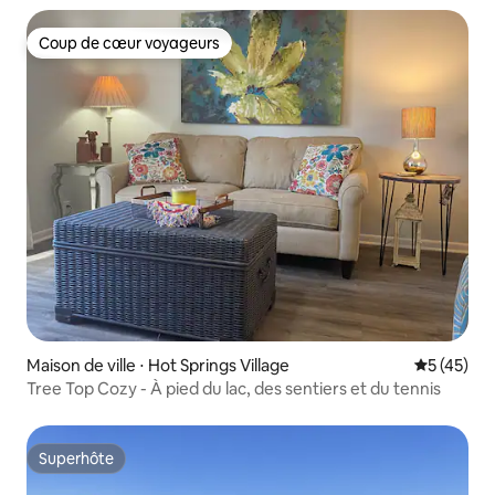
Coup de cœur voyageurs
Coup de cœur voyageurs
Maison de ville ⋅ Hot Springs Village
Évaluation
5 (45)
Tree Top Cozy - À pied du lac, des sentiers et du tennis
Superhôte
Superhôte