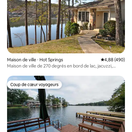
Maison de ville ⋅ Hot Springs
Évaluation moy
4,88 (490)
Maison de ville de 270 degrés en bord de lac, jacuzzi,
kayaks
Coup de cœur voyageurs
Coup de cœur voyageurs