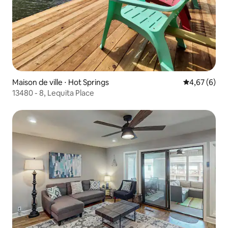
Maison de ville ⋅ Hot Springs
Évaluation m
4,67 (6)
13480 - 8, Lequita Place