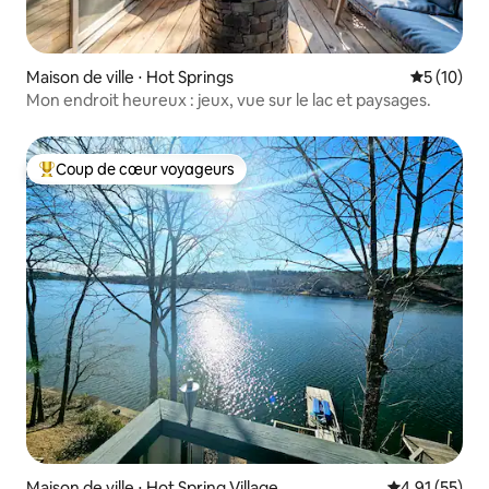
Maison de ville ⋅ Hot Springs
Évaluation
5 (10)
Mon endroit heureux : jeux, vue sur le lac et paysages.
Coup de cœur voyageurs
Coups de cœur voyageurs les plus appréciés
Maison de ville ⋅ Hot Spring Village
Évaluation mo
4,91 (55)