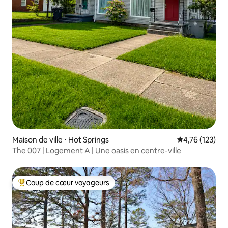
Maison de ville ⋅ Hot Springs
Évaluation moy
4,76 (123)
The 007 | Logement A | Une oasis en centre-ville
Coup de cœur voyageurs
Coups de cœur voyageurs les plus appréciés