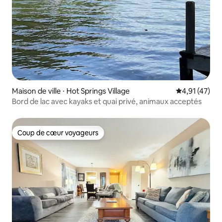
Maison de ville ⋅ Hot Springs Village
Évaluation mo
4,91 (47)
Bord de lac avec kayaks et quai privé, animaux acceptés
Coup de cœur voyageurs
Coup de cœur voyageurs