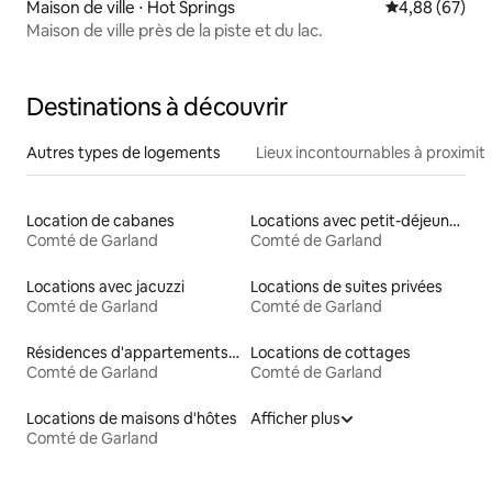
Maison de ville ⋅ Hot Springs
Évaluation mo
4,88 (67)
Maison de ville près de la piste et du lac.
Destinations à découvrir
Autres types de logements
Lieux incontournables à proximit
Location de cabanes
Locations avec petit-déjeuner
Comté de Garland
Comté de Garland
Locations avec jacuzzi
Locations de suites privées
Comté de Garland
Comté de Garland
Résidences d'appartements en location
Locations de cottages
Comté de Garland
Comté de Garland
Locations de maisons d'hôtes
Afficher plus
Comté de Garland