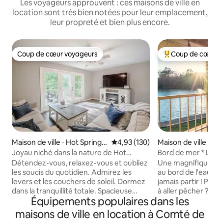
Les voyageurs approuvent : ces maisons de ville en
location sont très bien notées pour leur emplacement,
leur propreté et bien plus encore.
Coup de cœur voyageurs
Coup de cœur 
Coup de cœur voyageurs
Coups de cœur vo
Maison de ville ⋅ Hot Springs
Évaluation moyenne sur la base 
4,93 (130)
Maison de ville ⋅ H
Village
National Park
Joyau niché dans la nature de Hot
Bord de mer * Lac 
Springs Village
Queen *
Détendez-vous, relaxez-vous et oubliez
Une magnifique et
les soucis du quotidien. Admirez les
au bord de l'eau. 
levers et les couchers de soleil. Dormez
jamais partir ! Prêt
dans la tranquillité totale. Spacieuse
à aller pêcher ? Il 
Équipements populaires dans les
maison de ville de 3 chambres et 2 salles
une journée amusan
de bain, avec beaucoup d'avantages
détendez-vous av
maisons de ville en location à Comté de
supplémentaires. Grandes télévisions
coucher du soleil su