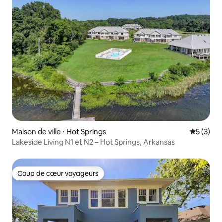
Maison de ville ⋅ Hot Springs
Évaluatio
5 (3)
Lakeside Living N1 et N2 – Hot Springs, Arkansas
Coup de cœur voyageurs
Coup de cœur voyageurs