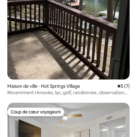
Maison de ville ⋅ Hot Springs Village
Évaluatio
5 (7)
Récemment rénovée, lac, golf, randonnée, observation
des oiseaux et casino
Coup de cœur voyageurs
Coup de cœur voyageurs