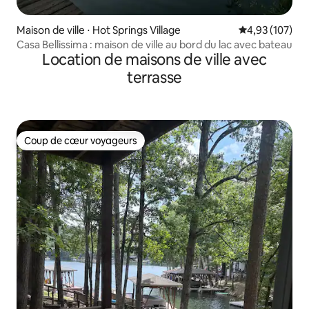
Maison de ville ⋅ Hot Springs Village
Évaluation moy
4,93 (107)
Casa Bellissima : maison de ville au bord du lac avec bateau
Location de maisons de ville avec
terrasse
Coup de cœur voyageurs
Coup de cœur voyageurs