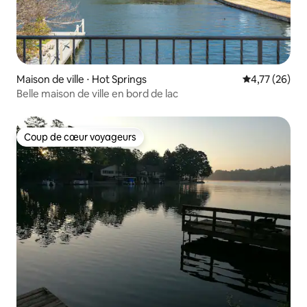
Maison de ville ⋅ Hot Springs
Évaluation mo
4,77 (26)
Belle maison de ville en bord de lac
Coup de cœur voyageurs
Coup de cœur voyageurs