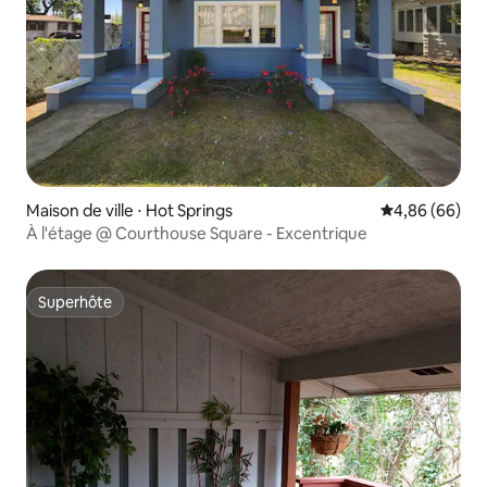
Maison de ville ⋅ Hot Springs
Évaluation mo
4,86 (66)
À l'étage @ Courthouse Square - Excentrique
Superhôte
Superhôte