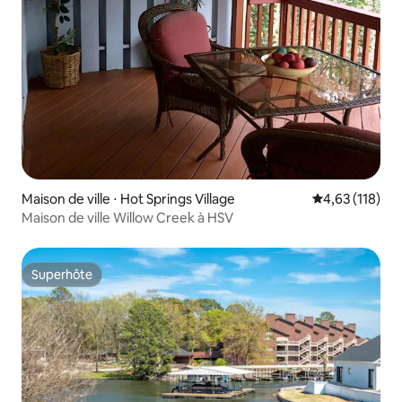
Maison de ville ⋅ Hot Springs Village
Évaluation moy
4,63 (118)
Maison de ville Willow Creek à HSV
Superhôte
Superhôte